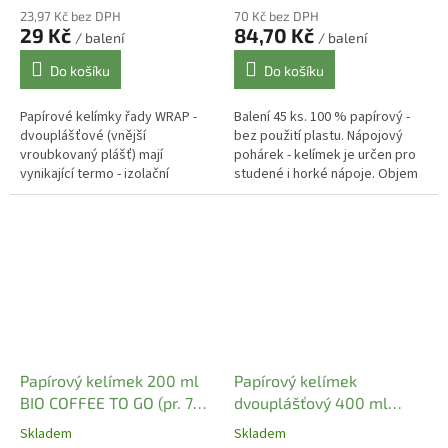
23,97 Kč bez DPH
70 Kč bez DPH
29 Kč
84,70 Kč
/ balení
/ balení
Do košíku
Do košíku
Papírové kelímky řady WRAP -
Balení 45 ks. 100 % papírový -
dvouplášťové (vnější
bez použití plastu. Nápojový
vroubkovaný plášť) mají
pohárek - kelímek je určen pro
vynikající termo - izolační
studené i horké nápoje. Objem
vlastnosti díky dvojité stěně
kelímku 400 ml (po okraj), užitný
kelímku. Další výhodou kelímků
objem cca 320 -360 ml....
řady PREMIUM a...
Papírový kelímek 200 ml
Papírový kelímek
BIO COFFEE TO GO (pr. 70
dvouplášťový 400 ml
mm) ( 50 ks)
termo (pr. 90 mm) [25 ks]
Skladem
Skladem