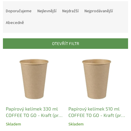
Ř
a
Doporučujeme
Nejlevnější
Nejdražší
Nejprodávanější
z
e
Abecedně
n
í
p
OTEVŘÍT FILTR
r
o
V
d
ý
u
p
k
i
t
s
ů
p
r
o
d
Papírový kelímek 330 ml
Papírový kelímek 510 ml
u
COFFEE TO GO - Kraft (pr.
COFFEE TO GO - Kraft (pr.
k
80 mm) (50 ks)
90 mm) (50 ks)
Skladem
Skladem
t