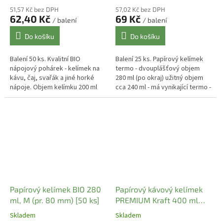
51,57 Kč bez DPH
57,02 Kč bez DPH
62,40 Kč
69 Kč
/ balení
/ balení
Do košíku
Do košíku
Balení 50 ks. Kvalitní BIO
Balení 25 ks. Papírový kelímek
nápojový pohárek - kelímek na
termo - dvouplášťový objem
kávu, čaj, svařák a jiné horké
280 ml (po okraj) užitný objem
nápoje. Objem kelímku 200 ml
cca 240 ml - má vynikající termo -
(po okraj), užitný objem 150 -
izolační vlastnosti díky dvojité
180 ml. BIO papírové...
stěně kelímku....
Papírový kelímek BIO 280
Papírový kávový kelímek
ml, M (pr. 80 mm) [50 ks]
PREMIUM Kraft 400 ml
termo (pr. 90 mm) [25 ks]
Skladem
Skladem