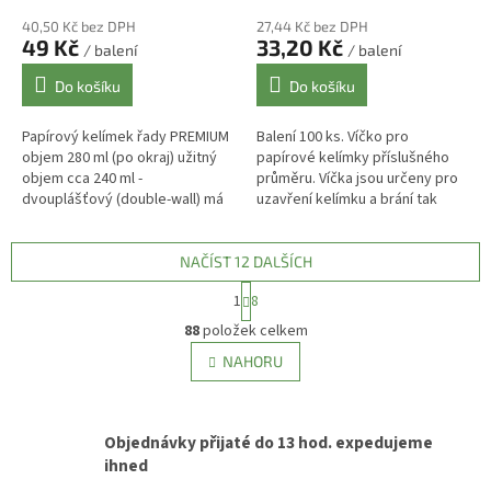
40,50 Kč bez DPH
27,44 Kč bez DPH
49 Kč
33,20 Kč
/ balení
/ balení
Do košíku
Do košíku
Papírový kelímek řady PREMIUM
Balení 100 ks. Víčko pro
objem 280 ml (po okraj) užitný
papírové kelímky příslušného
objem cca 240 ml -
průměru. Víčka jsou určeny pro
dvouplášťový (double-wall) má
uzavření kelímku a brání tak
vynikající termo - izolační
rozlití a vstupu nečistot do
vlastnosti díky dvojité stěně
nápoje. Víčka nabízíme rovné
kelímku....
nebo...
NAČÍST 12 DALŠÍCH
S
1
8
t
O
r
88
položek celkem
v
á
l
NAHORU
n
á
k
d
o
v
a
á
Objednávky přijaté do 13 hod. expedujeme
c
n
ihned
í
í
p