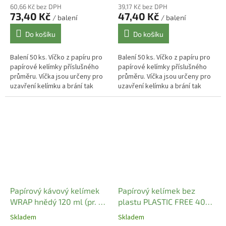
60,66 Kč bez DPH
39,17 Kč bez DPH
73,40 Kč
47,40 Kč
/ balení
/ balení
Do košíku
Do košíku
Balení 50 ks. Víčko z papíru pro
Balení 50 ks. Víčko z papíru pro
papírové kelímky příslušného
papírové kelímky příslušného
průměru. Víčka jsou určeny pro
průměru. Víčka jsou určeny pro
uzavření kelímku a brání tak
uzavření kelímku a brání tak
rozlití a vstupu nečistot do
rozlití a vstupu nečistot do
nápoje. Víčka nabízíme...
nápoje. Víčka nabízíme...
Papírový kávový kelímek
Papírový kelímek bez
WRAP hnědý 120 ml (pr. 62
plastu PLASTIC FREE 400
mm) (25 ks)
ml (pr. 90 mm) (45 ks)
Skladem
Skladem