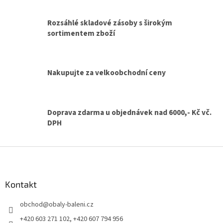
r
v
Rozsáhlé skladové zásoby s širokým
k
sortimentem zboží
y
v
ý
p
Nakupujte za velkoobchodní ceny
i
s
u
Doprava zdarma u objednávek nad 6000,- Kč vč.
DPH
Z
á
p
a
Kontakt
t
obchod
@
obaly-baleni.cz
í
+420 603 271 102, +420 607 794 956