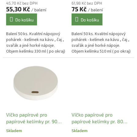
ů
45,70 Kč bez DPH
61,98 Kč bez DPH
55,30 Kč
75 Kč
/ balení
/ balení
Do košíku
Do košíku
Balení 50 ks. Kvalitní nápojový
Balení 50 ks. Kvalitní nápojový
pohárek - kelímek na kávu , čaj ,
pohárek - kelímek na kávu , čaj ,
svařák a jiné horké nápoje.
svařák a jiné horké nápoje.
Objem kelímku 330 ml ( po okraj)
Objem kelímku 510 ml ( po okraj)
, užitný objem 250 - 300 ml.
, užitný objem 400 - 450 ml.
Papírové...
Papírové...
Víčko papírové pro
Víčko papírové pro
papírové kelímky pr. 90
papírové kelímky pr. 80
mm bílé (50 ks)
mm bílé (50 ks)
Skladem
Skladem