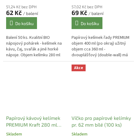
51,24 Kč bez DPH
57,02 Kč bez DPH
62 Kč
69 Kč
/ balení
/ balení
Do košíku
Do košíku
Balení 50 ks. Kvalitní BIO
Papírový kelímek řady PREMIUM
nápojový pohárek - kelímek na
objem 400 ml (po okraj) užitný
kávu, čaj, svařák a jiné horké
objem cca 360 ml -
nápoje. Objem kelímku 280 ml
dvouplášťový (double-wall) má
(po okraj), užitný objem 200 -
vynikající termo - izolační
240 ml. BIO papírové...
vlastnosti díky dvojité stěně
Akce
kelímku....
Papírový kávový kelímek
Víčko pro papírové kelímky
PREMIUM Kraft 280 ml
pr. 62 mm bílé (100 ks)
termo (pr. 80 mm) [25 ks]
Skladem
Skladem