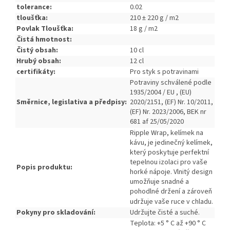
tolerance:
0.02
tloušťka:
210 ± 220 g / m2
Povlak Tloušťka:
18 g / m2
Čistá hmotnost:
Čistý obsah:
10 cl
Hrubý obsah:
12 cl
certifikáty:
Pro styk s potravinami
Potraviny schválené podle
1935/2004 / EU ,
(EU)
Směrnice, legislativa a předpisy:
2020/2151, (EF) Nr. 10/2011,
(EF) Nr. 2023/2006, BEK nr
681 af 25/05/2020
Ripple Wrap, kelímek na
kávu, je jedinečný kelímek,
který poskytuje perfektní
tepelnou izolaci pro vaše
Popis produktu:
horké nápoje.
Vlnitý design
umožňuje snadné a
pohodlné držení a zároveň
udržuje vaše ruce v chladu.
Pokyny pro skladování:
Udržujte čisté a suché.
Teplota: +5 ° C až +90 ° C