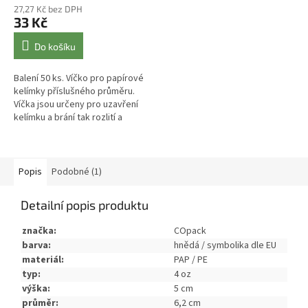
27,27 Kč bez DPH
33 Kč
Do košíku
Balení 50 ks. Víčko pro papírové
kelímky příslušného průměru.
Víčka jsou určeny pro uzavření
kelímku a brání tak rozlití a
vstupu nečistot do nápoje. Víčka
nabízíme rovné nebo...
Popis
Podobné (1)
Detailní popis produktu
značka:
COpack
barva:
hnědá / symbolika dle EU
materiál:
PAP / PE
typ:
4 oz
výška:
5 cm
průměr:
6,2 cm