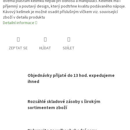
dvěma plášťům kelímku nepálí při odnosu a manipulaci. Kelímek má i
příjemný a poutavý design, který podtrhne kvalitu podávaného nápoje.
Kávový kelímek je možné osadit příslušným víčkem viz. související
zboží v detailu produktu
Detailní informace
ZEPTAT SE
HLÍDAT
SDÍLET
Objednávky přijaté do 13 hod. expedujeme
ihned
Rozsáhlé skladové zásoby s širokým
sortimentem zboží