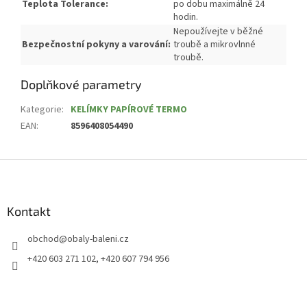
Teplota Tolerance:
po dobu maximálně 24
hodin.
Nepoužívejte v běžné
Bezpečnostní pokyny a varování:
troubě a mikrovlnné
troubě.
Doplňkové parametry
Kategorie
:
KELÍMKY PAPÍROVÉ TERMO
EAN
:
8596408054490
Z
á
p
a
Kontakt
t
obchod
@
obaly-baleni.cz
í
+420 603 271 102, +420 607 794 956