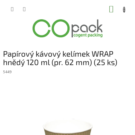
Přejít
NÁKUP
na
obsah
KOŠÍK
Papírový kávový kelímek WRAP
hnědý 120 ml (pr. 62 mm) (25 ks)
5449