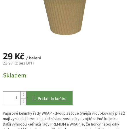
29 Kč
/ balení
23,97 Kč bez DPH
Měrná
Skladem
cena:
Přidat do košíku
Papírové kelímky řady WRAP - dvouplášťové (vnější vroubkovaný plášť)
mají vynikající termo - izolační vlastnosti díky dvojité stěně kelímku.
Další výhodou kelímků řady PREMIUM a WRAP je, že horký nápoj díky