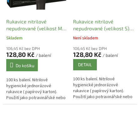
Rukavice nitrilové
Rukavice nitrilové
nepudrované (velikost M)
nepudrované (velikost S)
černé [100 ks]
černé [100 ks]
Skladem
Není skladem
106,45 Kč bez DPH
106,45 Kč bez DPH
128,80 Kč
128,80 Kč
/ balení
/ balení
DETAIL
Do košíku
100 ks balení. Nitrilové
100 ks balení. Nitrilové
hygienické jednorázové
hygienické jednorázové
rukavice ( papírový karton).
rukavice ( papírový karton).
Použití jako potravinářské nebo
Použití jako potravinářské nebo
vyšetřovací rukavice .
vyšetřovací rukavice .
Potravinářský atest . Nesterilní .
Potravinářský atest . Nesterilní .
Velmi...
Velmi...