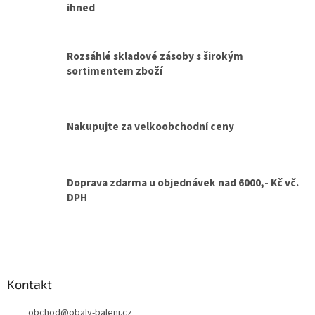
d
ihned
a
c
í
Rozsáhlé skladové zásoby s širokým
p
sortimentem zboží
r
v
k
y
v
Nakupujte za velkoobchodní ceny
ý
p
i
s
Doprava zdarma u objednávek nad 6000,- Kč vč.
u
DPH
Z
á
p
a
Kontakt
t
obchod
@
obaly-baleni.cz