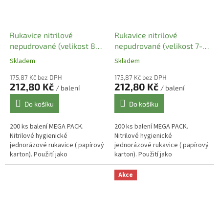
Rukavice nitrilové
Rukavice nitrilové
nepudrované (velikost 8-9
nepudrované (velikost 7-8
L) bílé (200 ks)
M) bílé (200 ks)
Skladem
Skladem
175,87 Kč bez DPH
175,87 Kč bez DPH
212,80 Kč
212,80 Kč
/ balení
/ balení
Do košíku
Do košíku
200 ks balení MEGA PACK.
200 ks balení MEGA PACK.
Nitrilové hygienické
Nitrilové hygienické
jednorázové rukavice ( papírový
jednorázové rukavice ( papírový
karton). Použití jako
karton). Použití jako
potravinářské nebo vyšetřovací
potravinářské nebo vyšetřovací
rukavice . Potravinářský atest .
rukavice . Potravinářský atest .
Akce
Nesterilní ....
Nesterilní ....