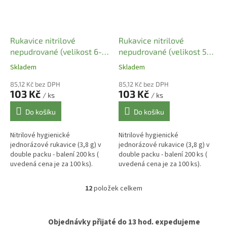
Rukavice nitrilové
Rukavice nitrilové
nepudrované (velikost 6-7
nepudrované (velikost 5-6
S ) modré (100 ks)
XS ) modré (100 ks)
Skladem
Skladem
85,12 Kč bez DPH
85,12 Kč bez DPH
103 Kč
103 Kč
/ ks
/ ks
Do košíku
Do košíku
Nitrilové hygienické
Nitrilové hygienické
jednorázové rukavice (3,8 g) v
jednorázové rukavice (3,8 g) v
double packu - balení 200 ks (
double packu - balení 200 ks (
uvedená cena je za 100 ks).
uvedená cena je za 100 ks).
Objednávejte tudíž v sudém
Objednávejte tudíž v sudém
počtu. Použití jako
počtu. Použití jako
12
položek celkem
O
potravinářské ,...
potravinářské ,...
v
l
á
Objednávky přijaté do 13 hod. expedujeme