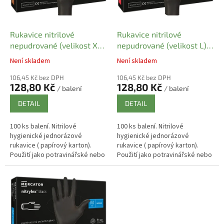
p
r
o
d
Rukavice nitrilové
Rukavice nitrilové
u
nepudrované (velikost XL)
nepudrované (velikost L)
k
černé [100 ks]
černé [100 ks]
Není skladem
Není skladem
t
ů
106,45 Kč bez DPH
106,45 Kč bez DPH
128,80 Kč
128,80 Kč
/ balení
/ balení
DETAIL
DETAIL
100 ks balení. Nitrilové
100 ks balení. Nitrilové
hygienické jednorázové
hygienické jednorázové
rukavice ( papírový karton).
rukavice ( papírový karton).
Použití jako potravinářské nebo
Použití jako potravinářské nebo
vyšetřovací rukavice .
vyšetřovací rukavice .
Potravinářský atest . Nesterilní .
Potravinářský atest . Nesterilní .
Velmi...
Velmi...