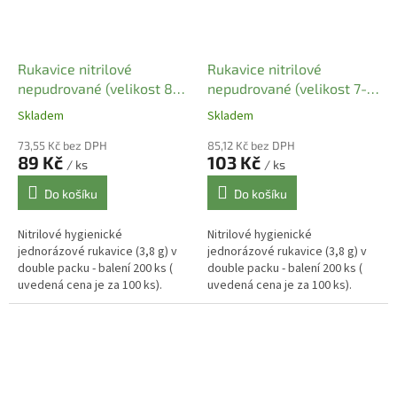
Rukavice nitrilové
Rukavice nitrilové
nepudrované (velikost 8-9
nepudrované (velikost 7-8
L ) modré (100 ks)
M ) modré (100 ks)
Skladem
Skladem
73,55 Kč bez DPH
85,12 Kč bez DPH
89 Kč
103 Kč
/ ks
/ ks
Do košíku
Do košíku
Nitrilové hygienické
Nitrilové hygienické
jednorázové rukavice (3,8 g) v
jednorázové rukavice (3,8 g) v
double packu - balení 200 ks (
double packu - balení 200 ks (
uvedená cena je za 100 ks).
uvedená cena je za 100 ks).
Objednávejte tudíž v sudém
Objednávejte tudíž v sudém
počtu. Použití jako
počtu. Použití jako
potravinářské ,...
potravinářské ,...