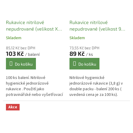
Rukavice nitrilové
Rukavice nitrilové
nepudrované (velikost XL)
nepudrované (velikost 9-
modré (100 ks)
10 XL ) modré (100 ks)
Skladem
Skladem
85,12 Kč bez DPH
73,55 Kč bez DPH
103 Kč
89 Kč
/ balení
/ ks
Do košíku
Do košíku
100 ks balení. Nitrilové
Nitrilové hygienické
hygienické jednorázové
jednorázové rukavice (3,8 g) v
rukavice . Použití jako
double packu - balení 200 ks (
potravinářské nebo vyšetřovací
uvedená cena je za 100 ks).
rukavice . Potravinářský atest .
Objednávejte tudíž v sudém
Nesterilní .Použitelnost 5 let.
počtu. Použití jako
Akce
Velmi...
potravinářské ,...