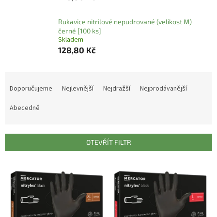
Rukavice nitrilové nepudrované (velikost M)
černé [100 ks]
Skladem
128,80 Kč
Ř
a
Doporučujeme
Nejlevnější
Nejdražší
Nejprodávanější
z
e
Abecedně
n
í
p
OTEVŘÍT FILTR
r
o
V
d
ý
u
p
k
i
t
s
ů