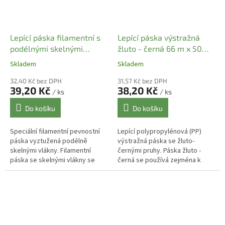
Lepící páska filamentní s
Lepící páska výstražná
podélnými skelnými
žluto - černá 66 m x 50
vlákny 19 mm x 50 m
mm
Skladem
Skladem
32,40 Kč bez DPH
31,57 Kč bez DPH
39,20 Kč
38,20 Kč
/ ks
/ ks
Do košíku
Do košíku
Speciální filamentní pevnostní
Lepící polypropylénová (PP)
páska vyztužená podélně
výstražná páska se žluto-
skelnými vlákny. Filamentní
černými pruhy. Páska žluto -
páska se skelnými vlákny se
černá se používá zejména k
používá např. k pevnému lepení
označení hran , schodů , tras
kartonů , fixaci zboží na palety,...
apod. v průmylu a výrobě.
Rychlé a...