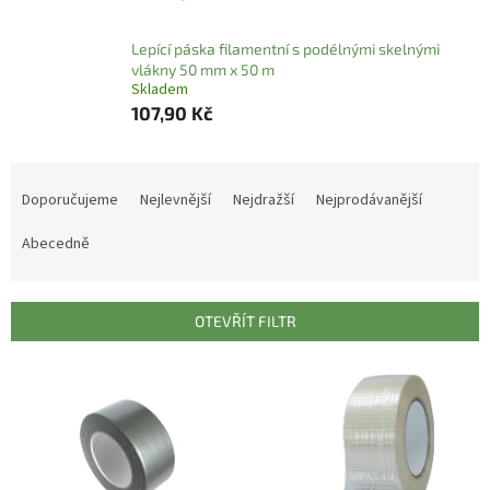
Lepící páska filamentní s podélnými skelnými
vlákny 50 mm x 50 m
Skladem
107,90 Kč
Ř
a
Doporučujeme
Nejlevnější
Nejdražší
Nejprodávanější
z
e
Abecedně
n
í
p
OTEVŘÍT FILTR
r
o
V
d
ý
u
p
k
i
t
s
ů