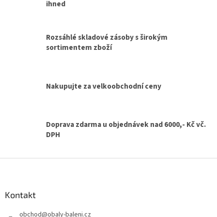
d
ihned
a
c
í
Rozsáhlé skladové zásoby s širokým
p
sortimentem zboží
r
v
k
y
v
Nakupujte za velkoobchodní ceny
ý
p
i
s
Doprava zdarma u objednávek nad 6000,- Kč vč.
u
DPH
Z
á
p
a
Kontakt
t
obchod
@
obaly-baleni.cz
í