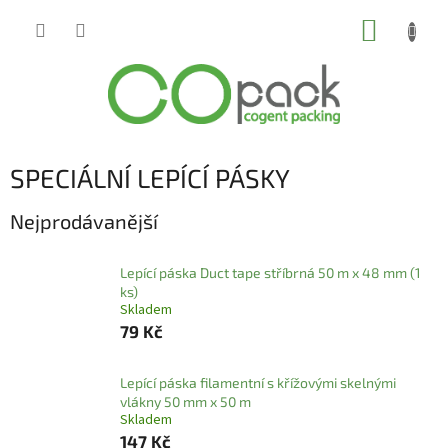
Přejít
NÁKUP
na
obsah
KOŠÍK
SPECIÁLNÍ LEPÍCÍ PÁSKY
Nejprodávanější
Lepící páska Duct tape stříbrná 50 m x 48 mm (1
ks)
Skladem
79 Kč
Lepící páska filamentní s křížovými skelnými
vlákny 50 mm x 50 m
Skladem
147 Kč