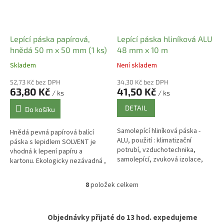
Lepící páska papírová,
Lepící páska hliníková ALU
hnědá 50 m x 50 mm (1 ks)
48 mm x 10 m
Skladem
Není skladem
52,73 Kč bez DPH
34,30 Kč bez DPH
63,80 Kč
41,50 Kč
/ ks
/ ks
DETAIL
Do košíku
Samolepící hliníková páska -
Hnědá pevná papírová balící
ALU, použití : klimatizační
páska s lepidlem SOLVENT je
potrubí, vzduchotechnika,
vhodná k lepení papíru a
samolepící, zvuková izolace,
kartonu. Ekologicky nezávadná ,
tepelná a ochrana izolace,
popisovatelná a recyklovatelná
složení výrobku : nosič pásky :...
páska. Lepící páska je
8
položek celkem
O
samolepící...
v
l
á
Objednávky přijaté do 13 hod. expedujeme