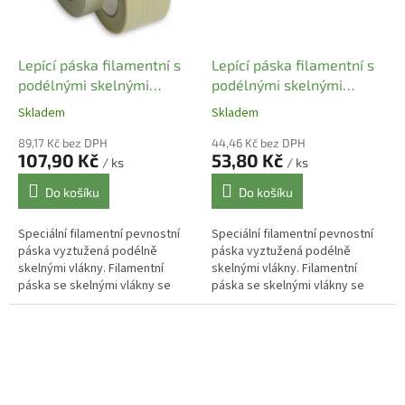
Lepící páska filamentní s
Lepící páska filamentní s
podélnými skelnými
podélnými skelnými
vlákny 50 mm x 50 m
vlákny 25 mm x 50 m
Skladem
Skladem
89,17 Kč bez DPH
44,46 Kč bez DPH
107,90 Kč
53,80 Kč
/ ks
/ ks
Do košíku
Do košíku
Speciální filamentní pevnostní
Speciální filamentní pevnostní
páska vyztužená podélně
páska vyztužená podélně
skelnými vlákny. Filamentní
skelnými vlákny. Filamentní
páska se skelnými vlákny se
páska se skelnými vlákny se
používá např. k pevnému lepení
používá např. k pevnému lepení
kartonů , fixaci zboží na palety,...
kartonů , fixaci zboží na palety,...