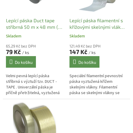
p
r
o
d
Lepící páska Duct tape
Lepící páska filamentní s
u
stříbrná 50 m x 48 mm (1
křížovými skelnými vlákny
k
ks)
50 mm x 50 m
Skladem
Skladem
t
ů
65,29 Kč bez DPH
121,49 Kč bez DPH
79 Kč
147 Kč
/ ks
/ ks
Do košíku
Do košíku
Velmi pevná lepící páska
Speciální filamentní pevnostní
stříbrná s výztuží tzv. DUCT -
páska vyztužená křížem
TAPE . Univerzální páska je
skelnými vlákny. Filamentní
příčně přetržitelná, vyztužená
páska se skelnými vlákny se
tkaninou. Je polaminována
používá např. k pevnému lepení
šedostříbrnou LDPE vrstvou.
kartonů , fixaci zboží na palety,...
Je...