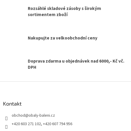
í
Rozsáhlé skladové zásoby s širokým
p
sortimentem zboží
r
v
k
y
v
Nakupujte za velkoobchodní ceny
ý
p
i
s
Doprava zdarma u objednávek nad 6000,- Kč vč.
u
DPH
Z
á
p
a
Kontakt
t
obchod
@
obaly-baleni.cz
í
+420 603 271 102, +420 607 794 956