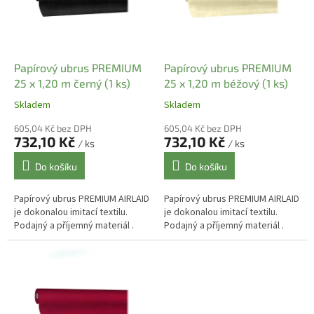
t
s
ů
p
r
o
d
Papírový ubrus PREMIUM
Papírový ubrus PREMIUM
u
25 x 1,20 m černý (1 ks)
25 x 1,20 m béžový (1 ks)
k
Skladem
Skladem
t
ů
605,04 Kč bez DPH
605,04 Kč bez DPH
732,10 Kč
732,10 Kč
/ ks
/ ks
Do košíku
Do košíku
Papírový ubrus PREMIUM AIRLAID
Papírový ubrus PREMIUM AIRLAID
je dokonalou imitací textilu.
je dokonalou imitací textilu.
Podajný a příjemný materiál .
Podajný a příjemný materiál .