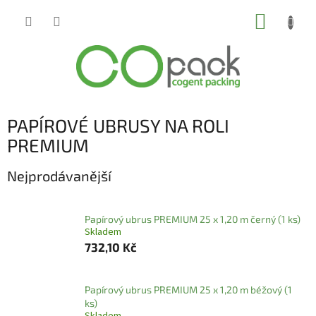
Přejít
NÁKUP
na
obsah
KOŠÍK
PAPÍROVÉ UBRUSY NA ROLI
PREMIUM
Nejprodávanější
Papírový ubrus PREMIUM 25 x 1,20 m černý (1 ks)
Skladem
732,10 Kč
Papírový ubrus PREMIUM 25 x 1,20 m béžový (1
ks)