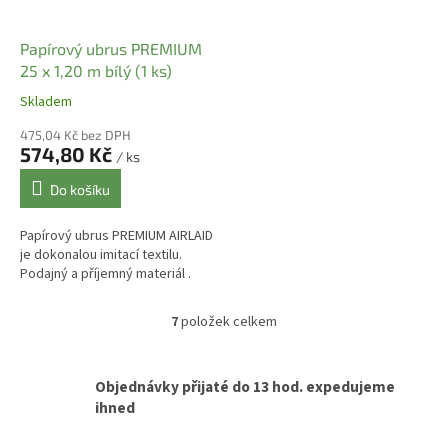
Papírový ubrus PREMIUM
25 x 1,20 m bílý (1 ks)
Skladem
475,04 Kč bez DPH
574,80 Kč
/ ks
Do košíku
Papírový ubrus PREMIUM AIRLAID
je dokonalou imitací textilu.
Podajný a příjemný materiál .
7
položek celkem
O
v
l
á
Objednávky přijaté do 13 hod. expedujeme
d
ihned
a
c