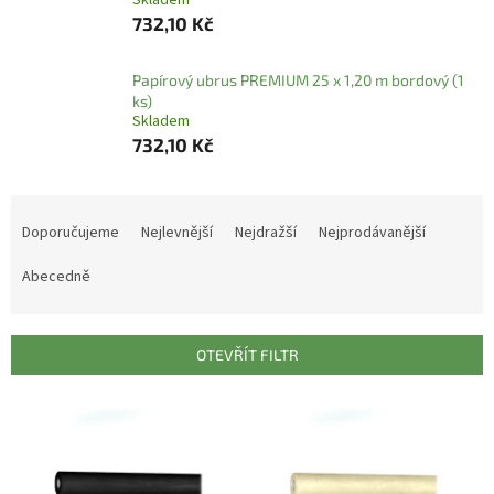
Skladem
732,10 Kč
Papírový ubrus PREMIUM 25 x 1,20 m bordový (1
ks)
Skladem
732,10 Kč
Ř
a
Doporučujeme
Nejlevnější
Nejdražší
Nejprodávanější
z
e
Abecedně
n
í
p
OTEVŘÍT FILTR
r
o
V
d
ý
u
p
k
i