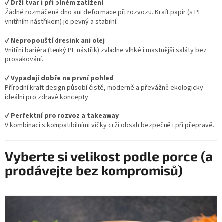
✔️
Drží tvar i při plném zatížení
Žádné rozmáčené dno ani deformace při rozvozu. Kraft papír (s PE
vnitřním nástřikem) je pevný a stabilní.
✔️
Nepropouští dresink ani olej
Vnitřní bariéra (tenký PE nástřik) zvládne vlhké i mastnější saláty bez
prosakování.
✔️
Vypadají dobře na první pohled
Přírodní kraft design působí čistě, moderně a převážně ekologicky –
ideální pro zdravé koncepty.
✔️
Perfektní pro rozvoz a takeaway
V kombinaci s kompatibilními víčky drží obsah bezpečně i při přepravě.
Vyberte si velikost podle porce (a
prodávejte bez kompromisů)