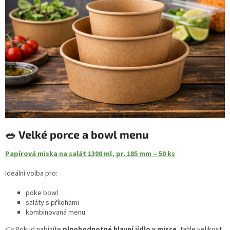
🥗 Velké porce a bowl menu
Papírová miska na salát 1300 ml, pr. 185 mm – 50 ks
Ideální volba pro:
poke bowl
saláty s přílohami
kombinovaná menu
👉 Pokud nabízíte
plnohodnotné hlavní jídlo v misce
, tahle velikost