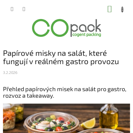
Přejít
NÁKUP
na
obsah
KOŠÍK
Papírové misky na salát, které
fungují v reálném gastro provozu
3.2.2026
Přehled papírových misek na salát pro gastro,
rozvoz a takeaway.