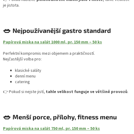
je jistota.
🥗
Nejpoužívanější gastro standard
Papírová miska na salát 1000 ml, pr. 150 mm – 50 ks
Perfektní kompromis mezi objemem a praktičností.
Nejčastější volba pro:
klasické saláty
denní menu
catering
👉 Pokud si nejste jistí,
tahle velikost funguje ve většině provozů
.
🥗
Menší porce, přílohy, fitness menu
Papírová miska na salát 750 ml, pr. 150 mm – 50 ks