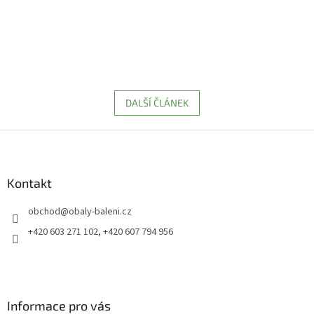
DALŠÍ ČLÁNEK
Z
á
p
a
Kontakt
t
obchod
@
obaly-baleni.cz
í
+420 603 271 102, +420 607 794 956
Informace pro vás