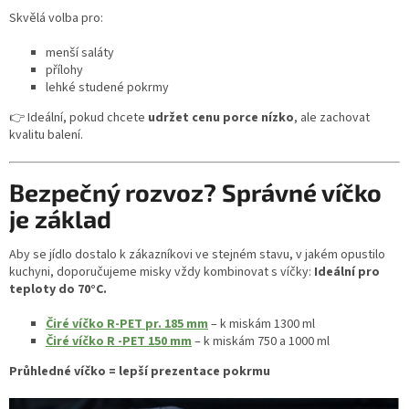
Skvělá volba pro:
menší saláty
přílohy
lehké studené pokrmy
👉 Ideální, pokud chcete
udržet cenu porce nízko
, ale zachovat
kvalitu balení.
Bezpečný rozvoz? Správné víčko
je základ
Aby se jídlo dostalo k zákazníkovi ve stejném stavu, v jakém opustilo
kuchyni, doporučujeme misky vždy kombinovat s víčky:
Ideální pro
teploty do 70°C.
Čiré víčko R-PET pr. 185 mm
– k miskám 1300 ml
Čiré víčko
R -PET 150 mm
– k miskám 750 a 1000 ml
Průhledné víčko = lepší prezentace pokrmu