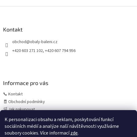
Z
á
p
a
Kontakt
t
obchod
@
obaly-baleni.cz
í
+420 603 271 102, +420 607 794 956
Informace pro vás
📞 Kontakt
🧾 Obchodní podmínky
🛒 Jak nakupovat
⚠️ Zásady práce s osobními údaji (GDPR)
K personalizaci obsahu a reklam, poskytování funkcí
sociálních médií a analýze naší návštěvnosti využíváme
soubory cookies. Více informací
zde
.