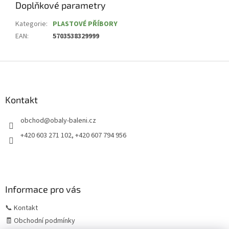
Doplňkové parametry
Kategorie
:
PLASTOVÉ PŘÍBORY
EAN
:
5703538329999
Z
á
p
a
Kontakt
t
obchod
@
obaly-baleni.cz
í
+420 603 271 102, +420 607 794 956
Informace pro vás
📞 Kontakt
🧾 Obchodní podmínky