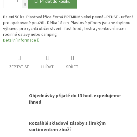
Přidat do košíku
Balení 50 ks. Plastová lžíce černá PREMIUM velmi pevná - REUSE - určená
pro opakované použití . Délka 18 cm .Plastové příbory jsou nezbytnou
výbavou pro rychlá občerstvení - fast food , bistra , venkovní akce i
rodinné oslavy nebo camping
Detailní informace
ZEPTAT SE
HLÍDAT
SDÍLET
Objednávky přijaté do 13 hod. expedujeme
ihned
Rozsáhlé skladové zásoby s širokým
sortimentem zboží