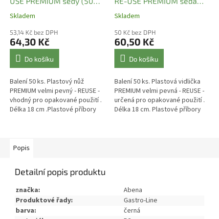
USE PREMIUM šedý (50
RE-USE PREMIUM šedá
ks)
(50 ks)
Skladem
Skladem
53,14 Kč bez DPH
50 Kč bez DPH
64,30 Kč
60,50 Kč
Do košíku
Do košíku
Balení 50 ks. Plastový nůž
Balení 50 ks. Plastová vidlička
PREMIUM velmi pevný - REUSE -
PREMIUM velmi pevná - REUSE -
vhodný pro opakované použití .
určená pro opakované použití .
Délka 18 cm .Plastové příbory
Délka 18 cm. Plastové příbory
jsou nezbytnou výbavou pro
jsou nezbytnou výbavou pro
rychlá občerstvení - fast...
rychlá občerstvení -...
Popis
Detailní popis produktu
značka:
Abena
Produktové řady:
Gastro-Line
barva:
černá