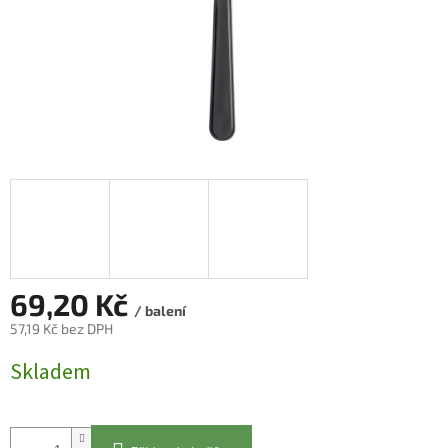
69,20 Kč
/ balení
57,19 Kč bez DPH
Měrná
Skladem
cena: