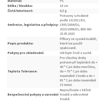
materiál:
PS
Délka / hloubka:
18 cm
Čistá hmotnost:
6,5 g
Potraviny schválené
podle
10/2011/EU,
Směrnice, legislativa a předpisy:
1935/2004/EU,
2023/2006/ES, BEK 681
25.05.2020
Příbory ve vysoké kvalitě,
Popis produktu:
které lze použít
opakovaně.
Pokyny pro skladování:
Udržujte čisté a suché.
Pro všechny druhy
potravin při teplotách do +
40 ° C po dobu neurčitou,
Teplota Tolerance:
do + 70 ° C po dobu
maximálně 2 hodin a do +
85 ° C po dobu maximálně
15 minut.
Nepoužívejte v běžné
Bezpečnostní pokyny a varování:
troubě a mikrovlnné
troubě.