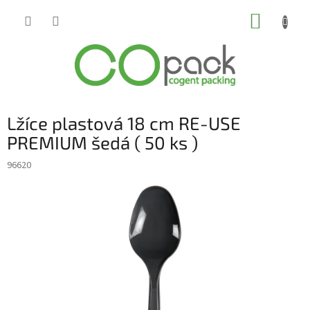
Přejít
NÁKUP
na
obsah
KOŠÍK
Lžíce plastová 18 cm RE-USE
PREMIUM šedá ( 50 ks )
96620