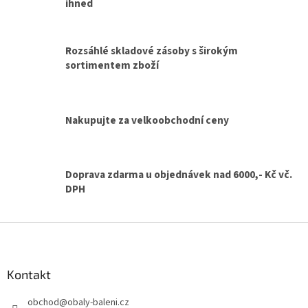
d
ihned
a
c
í
Rozsáhlé skladové zásoby s širokým
p
sortimentem zboží
r
v
k
y
v
Nakupujte za velkoobchodní ceny
ý
p
i
s
Doprava zdarma u objednávek nad 6000,- Kč vč.
u
DPH
Z
á
p
a
Kontakt
t
obchod
@
obaly-baleni.cz
í