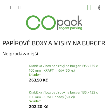
Přejít
NÁKUP
na
obsah
KOŠÍK
PAPÍROVÉ BOXY A MISKY NA BURGER
Nejprodávanější
Krabička / box papírový na burger 195 x 135 x
100 mm - KRAFT hnědý (50 ks)
Skladem
263,50 Kč
Krabička / box papírový na burger 135 x 135 x
100 mm - KRAFT hnědý (50 ks)
Skladem
202,20 Kč