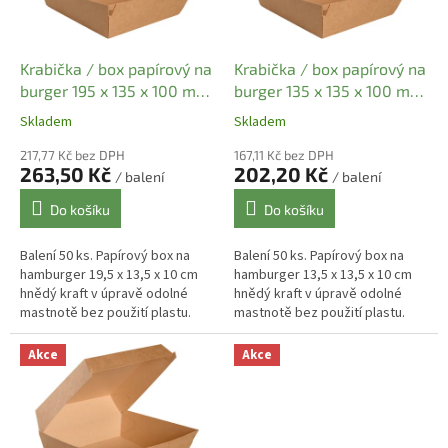
p
r
o
d
Krabička / box papírový na
Krabička / box papírový na
u
burger 195 x 135 x 100 mm
burger 135 x 135 x 100 mm
k
- KRAFT hnědý (50 ks)
- KRAFT hnědý (50 ks)
Skladem
Skladem
t
ů
217,77 Kč bez DPH
167,11 Kč bez DPH
263,50 Kč
202,20 Kč
/ balení
/ balení
Do košíku
Do košíku
Balení 50 ks. Papírový box na
Balení 50 ks. Papírový box na
hamburger 19,5 x 13,5 x 10 cm
hamburger 13,5 x 13,5 x 10 cm
hnědý kraft v úpravě odolné
hnědý kraft v úpravě odolné
mastnotě bez použití plastu.
mastnotě bez použití plastu.
Určený zejména pro balení
Určený zejména pro balení
burgerů s přílohou . Balení 200
burgerů. Balení 200 ks / karton.
Akce
Akce
ks...
V...