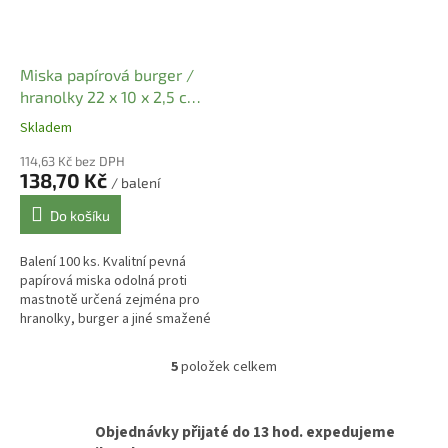
Miska papírová burger /
hranolky 22 x 10 x 2,5 cm
(100 ks)
Skladem
114,63 Kč bez DPH
138,70 Kč
/ balení
Do košíku
Balení 100 ks. Kvalitní pevná
papírová miska odolná proti
mastnotě určená zejména pro
hranolky, burger a jiné smažené
produkty ale je vhodná i pro
zeleninové nebo ovocné
5
položek celkem
O
přílohy...
v
l
á
Objednávky přijaté do 13 hod. expedujeme