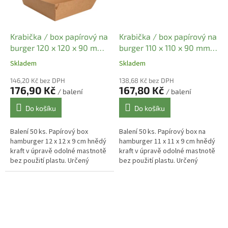
Krabička / box papírový na
Krabička / box papírový na
burger 120 x 120 x 90 mm
burger 110 x 110 x 90 mm -
- KRAFT hnědý (50 ks)
KRAFT hnědý (50 ks)
Skladem
Skladem
146,20 Kč bez DPH
138,68 Kč bez DPH
176,90 Kč
167,80 Kč
/ balení
/ balení
Do košíku
Do košíku
Balení 50 ks. Papírový box
Balení 50 ks. Papírový box na
hamburger 12 x 12 x 9 cm hnědý
hamburger 11 x 11 x 9 cm hnědý
kraft v úpravě odolné mastnotě
kraft v úpravě odolné mastnotě
bez použití plastu. Určený
bez použití plastu. Určený
zejména pro balení burgerů.
zejména pro balení burgerů.
Balení 300 ks / karton. V balení...
Balení 300 ks / karton. V...