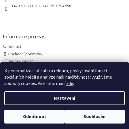
+420 603 271 102, +420 607 794 956
Informace pro vás
📞 Kontakt
🧾 Obchodní podmínky
🛒 Jak nakupovat
⚠️ Zásady práce s osobními údaji (GDPR)
K personalizaci obsahu a reklam, poskytování funkcí
sociálních médií a analýze naší návštěvnosti využíváme
soubory cookies. Více informací
zde
.
Vytvořil Shoptet
Letní provoz:
V období července a srpna může z důvodu
Nastavení
čerpání dovolených výjimečně dojít k prodloužení
expedice objednávek. Standardně objednávky odesíláme
ještě tentýž den při přijetí do 13:00–14:00, během letního
Copyright 2026
copack.cz
. Všechna práva vyhrazena.
Upravit
období však tuto službu nemůžeme vždy garantovat.
Odmítnout
Souhlasím
nastavení cookies
Uděláme vše pro co nejrychlejší odeslání.