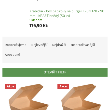
Krabička / box papírový na burger 120 x 120 x 90
mm - KRAFT hnědý (50 ks)
Skladem
176,90 Kč
Ř
a
Doporučujeme
Nejlevnější
Nejdražší
Nejprodávanější
z
e
Abecedně
n
í
p
OTEVŘÍT FILTR
r
o
V
Akce
Akce
d
ý
u
p
k
i
t
s
ů