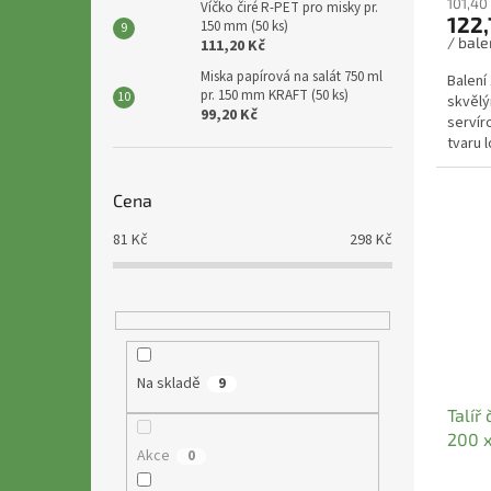
101,40
Víčko čiré R-PET pro misky pr.
122,
150 mm (50 ks)
/ bale
111,20 Kč
Miska papírová na salát 750 ml
Balení
pr. 150 mm KRAFT (50 ks)
skvěl
99,20 Kč
servír
tvaru 
dekorac
Cena
81
Kč
298
Kč
Na skladě
9
Talíř
200 x
Akce
0