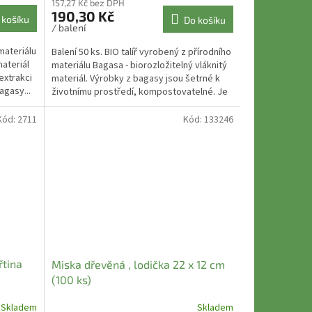
157,27 Kč bez DPH
190,30 Kč
 košíku
Do košíku
/ balení
materiálu
Balení 50 ks. BIO talíř vyrobený z přírodního
materiál
materiálu Bagasa - biorozložitelný vláknitý
 extrakci
materiál. Výrobky z bagasy jsou šetrné k
agasy...
životnímu prostředí, kompostovatelné. Je
možno...
Kód:
2711
Kód:
133246
řtina
Miska dřevěná , lodička 22 x 12 cm
(100 ks)
Skladem
Skladem