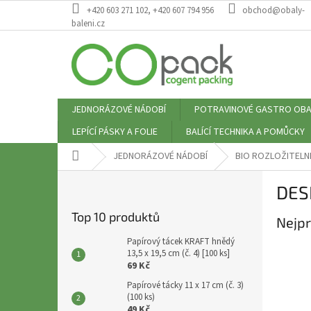
Přejít
+420 603 271 102, +420 607 794 956
obchod@obaly-
na
baleni.cz
obsah
JEDNORÁZOVÉ NÁDOBÍ
POTRAVINOVÉ GASTRO OBA
LEPÍCÍ PÁSKY A FOLIE
BALÍCÍ TECHNIKA A POMŮCKY
Domů
JEDNORÁZOVÉ NÁDOBÍ
BIO ROZLOŽITELN
P
DES
o
s
Top 10 produktů
Nejpr
t
r
Papírový tácek KRAFT hnědý
a
13,5 x 19,5 cm (č. 4) [100 ks]
69 Kč
n
n
Papírové tácky 11 x 17 cm (č. 3)
(100 ks)
í
49 Kč