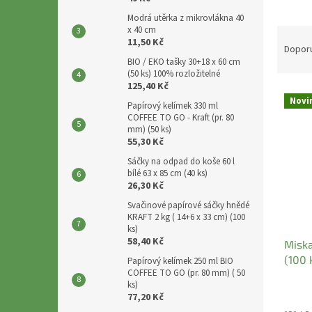
p
a
Modrá utěrka z mikrovlákna 40
x 40 cm
Ř
n
11,50 Kč
a
e
Dopor
z
BIO / EKO tašky 30+18 x 60 cm
l
(50 ks) 100% rozložitelné
e
125,40 Kč
V
n
Novi
Papírový kelímek 330 ml
ý
í
COFFEE TO GO - Kraft (pr. 80
p
p
mm) (50 ks)
i
r
55,30 Kč
s
o
Sáčky na odpad do koše 60 l
p
d
bílé 63 x 85 cm (40 ks)
r
u
26,30 Kč
o
k
Svačinové papírové sáčky hnědé
d
t
KRAFT 2 kg ( 14+6 x 33 cm) (100
ks)
u
ů
58,40 Kč
Miska
k
(100 
t
Papírový kelímek 250 ml BIO
COFFEE TO GO (pr. 80 mm) ( 50
ů
ks)
77,20 Kč