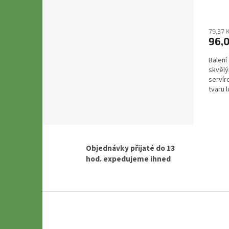
79,37 
96,
Balení
skvěl
servír
tvaru 
dekorac
Objednávky přijaté do 13
hod. expedujeme ihned
Z
á
p