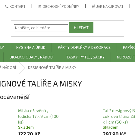
📞 KONTAKT
🧾 OBCHODNÍ PODMÍNKY
🛒 JAK NAKUPOVAT
HLEDAT
LY
HYGIENA A ÚKLID
PÁRTY DOPLŇKY A DEKORACE
PAPÍR
BIO-EKO OBALY , NÁDOBÍ
TAŠKY, PYTLE, SÁČKY
NEROZBIT
É NÁDOBÍ
DESIGNOVÉ TALÍŘE A MISKY
IGNOVÉ TALÍŘE A MISKY
odávanější
Miska dřevěná ,
Talíř designový 
lodička 17 x 9 cm (100
cukrová třtina 23
ks)
x 1 cm (50 ks)
Skladem
Skladem
122,70 Kč
297,90 Kč