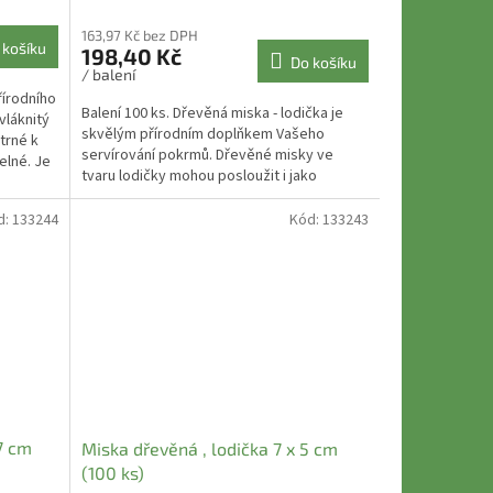
163,97 Kč bez DPH
 košíku
198,40 Kč
Do košíku
/ balení
řírodního
Balení 100 ks. Dřevěná miska - lodička je
vláknitý
skvělým přírodním doplňkem Vašeho
trné k
servírování pokrmů. Dřevěné misky ve
elné. Je
tvaru lodičky mohou posloužit i jako
dekorace do interiérů ....
d:
133244
Kód:
133243
 7 cm
Miska dřevěná , lodička 7 x 5 cm
(100 ks)