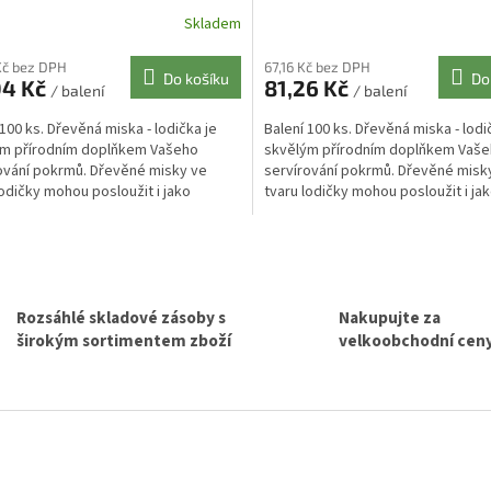
Skladem
Kč bez DPH
67,16 Kč bez DPH
Do košíku
Do
04 Kč
81,26 Kč
/ balení
/ balení
 100 ks. Dřevěná miska - lodička je
Balení 100 ks. Dřevěná miska - lodi
ým přírodním doplňkem Vašeho
skvělým přírodním doplňkem Vaš
ování pokrmů. Dřevěné misky ve
servírování pokrmů. Dřevěné misk
lodičky mohou posloužit i jako
tvaru lodičky mohou posloužit i ja
e do interiérů ....
dekorace do interiérů ....
O
v
l
á
Rozsáhlé skladové zásoby s
Nakupujte za
d
širokým sortimentem zboží
velkoobchodní cen
a
c
í
p
r
v
k