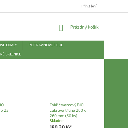
⚠️ ZÁSADY PRÁCE S OSOBNÍMI ÚDAJI (GDPR)
Přihlášení
NÁKUPNÍ
Prázdný košík
KOŠÍK
OVÉ OBALY
POTRAVINOVÉ FÓLIE
NÉ SKLENICE
BIO
Talíř čtvercový BIO
 x 23
cukrová třtina 260 x
260 mm (50 ks)
Skladem
190,30 Kč