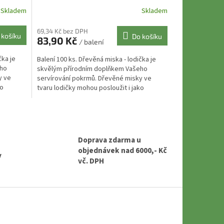
Skladem
Skladem
69,34 Kč bez DPH
 košíku
Do košíku
83,90 Kč
/ balení
čka je
Balení 100 ks. Dřevěná miska - lodička je
eho
skvělým přírodním doplňkem Vašeho
y ve
servírování pokrmů. Dřevěné misky ve
ko
tvaru lodičky mohou posloužit i jako
dekorace do interiérů ....
Doprava zdarma u
objednávek nad 6000,- Kč
y
vč. DPH