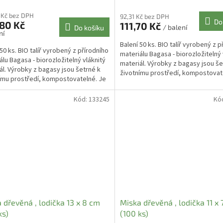
 Kč bez DPH
92,31 Kč bez DPH
Do
80 Kč
111,70 Kč
/ balení
Do košíku
ní
Balení 50 ks. BIO talíř vyrobený z p
 50 ks. BIO talíř vyrobený z přírodního
materiálu Bagasa - biorozložitelný 
álu Bagasa - biorozložitelný vláknitý
materiál. Výrobky z bagasy jsou še
ál. Výrobky z bagasy jsou šetrné k
životnímu prostředí, kompostovat
ímu prostředí, kompostovatelné. Je
možno...
..
Kód:
133245
Kó
 dřevěná , lodička 13 x 8 cm
Miska dřevěná , lodička 11 x
ks)
(100 ks)