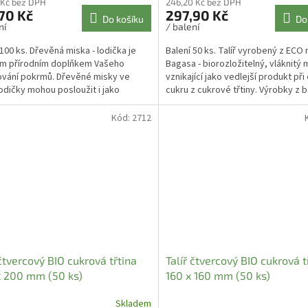
 Kč bez DPH
246,20 Kč bez DPH
70 Kč
297,90 Kč
Do košíku
Do
ní
/ balení
 100 ks. Dřevěná miska - lodička je
Balení 50 ks. Talíř vyrobený z ECO 
ým přírodním doplňkem Vašeho
Bagasa - biorozložitelný, vláknitý 
ování pokrmů. Dřevěné misky ve
vznikající jako vedlejší produkt při
lodičky mohou posloužit i jako
cukru z cukrové třtiny. Výrobky z b
e do interiérů ....
Kód:
2712
 čtvercový BIO cukrová třtina
Talíř čtvercový BIO cukrová t
 200 mm (50 ks)
160 x 160 mm (50 ks)
Skladem