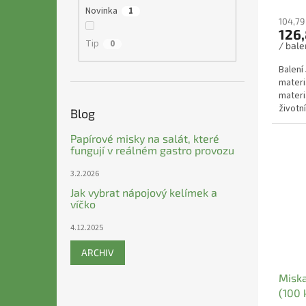
Novinka
1
104,79
126,
Tip
0
/ bale
Balení
materi
materi
životn
Blog
možno.
Papírové misky na salát, které
fungují v reálném gastro provozu
3.2.2026
Jak vybrat nápojový kelímek a
víčko
4.12.2025
ARCHIV
Miska
(100 