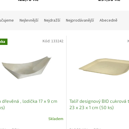
učujeme
Nejlevnější
Nejdražší
Nejprodávanější
Abecedně
Kód:
133242
nka
 dřevěná , lodička 17 x 9 cm
Talíř designový BIO cukrová t
ks)
23 x 23 x 1 cm (50 ks)
Skladem