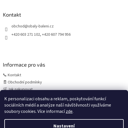
á
p
a
Kontakt
t
obchod
@
obaly-baleni.cz
í
+420 603 271 102, +420 607 794 956
Informace pro vás
📞 Kontakt
🧾 Obchodní podmínky
🛒 Jak nakupovat
⚠️ Zásady práce s osobními údaji (GDPR)
K personalizaci obsahu a reklam, poskytování funkcí
sociálních médií a analýze naší návštěvnosti využíváme
soubory cookies. Více informací
zde
.
Vytvořil Shoptet
Letní provoz:
V období července a srpna může z důvodu
Nastavení