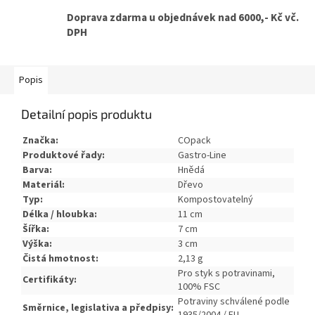
Doprava zdarma u objednávek nad 6000,- Kč vč.
DPH
Popis
Detailní popis produktu
Značka:
COpack
Produktové řady:
Gastro-Line
Barva:
Hnědá
Materiál:
Dřevo
Typ:
Kompostovatelný
Délka / hloubka:
11 cm
Šířka:
7 cm
Výška:
3 cm
Čistá hmotnost:
2,13 g
Pro styk s potravinami,
Certifikáty:
100% FSC
Potraviny schválené podle
Směrnice, legislativa a předpisy: