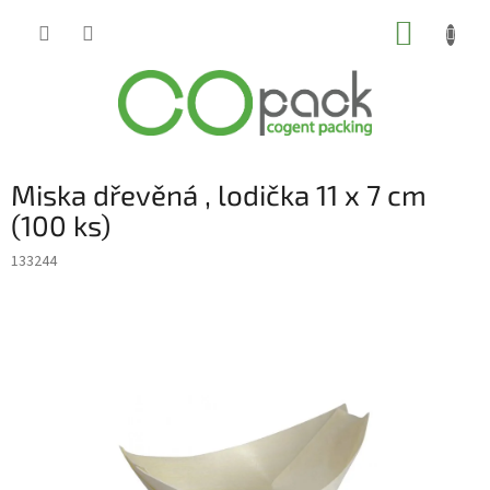
Přejít
NÁKUP
na
obsah
KOŠÍK
Miska dřevěná , lodička 11 x 7 cm
(100 ks)
133244