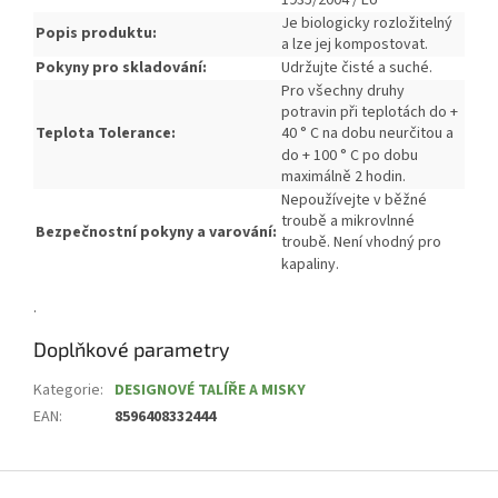
1935/2004 / EU
Je biologicky rozložitelný
Popis produktu:
a lze jej kompostovat.
Pokyny pro skladování:
Udržujte čisté a suché.
Pro všechny druhy
potravin při teplotách do +
Teplota Tolerance:
40 ° C na dobu neurčitou a
do + 100 ° C po dobu
maximálně 2 hodin.
Nepoužívejte v běžné
troubě a mikrovlnné
Bezpečnostní pokyny a varování:
troubě.
Není vhodný pro
kapaliny.
.
Doplňkové parametry
Kategorie
:
DESIGNOVÉ TALÍŘE A MISKY
EAN
:
8596408332444
Z