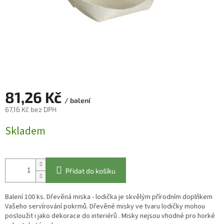
81,26 Kč
/ balení
67,16 Kč bez DPH
Měrná
Skladem
cena:
Přidat do košíku
Balení 100 ks. Dřevěná miska - lodička je skvělým přírodním doplňkem
Vašeho servírování pokrmů. Dřevěné misky ve tvaru lodičky mohou
posloužit i jako dekorace do interiérů . Misky nejsou vhodné pro horké