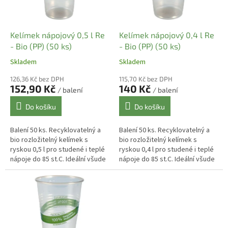
p
r
o
d
Kelímek nápojový 0,5 l Re
Kelímek nápojový 0,4 l Re
u
- Bio (PP) (50 ks)
- Bio (PP) (50 ks)
k
Skladem
Skladem
t
ů
126,36 Kč bez DPH
115,70 Kč bez DPH
152,90 Kč
140 Kč
/ balení
/ balení
Do košíku
Do košíku
Balení 50 ks. Recyklovatelný a
Balení 50 ks. Recyklovatelný a
bio rozložitelný kelímek s
bio rozložitelný kelímek s
ryskou 0,5 l pro studené i teplé
ryskou 0,4 l pro studené i teplé
nápoje do 85 st.C. Ideální všude
nápoje do 85 st.C. Ideální všude
tam kde chcete zajistit
tam kde chcete zajistit
ekologický provoz...
ekologický provoz...