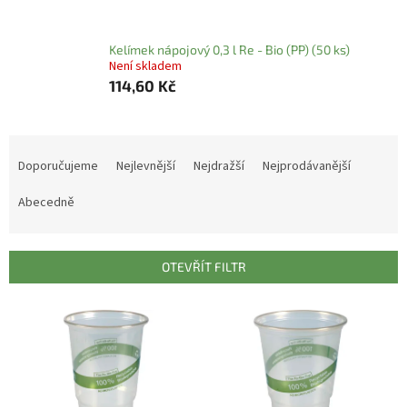
Kelímek nápojový 0,3 l Re - Bio (PP) (50 ks)
Není skladem
114,60 Kč
Ř
a
Doporučujeme
Nejlevnější
Nejdražší
Nejprodávanější
z
e
Abecedně
n
í
p
OTEVŘÍT FILTR
r
o
V
d
ý
u
p
k
i
t
s
ů