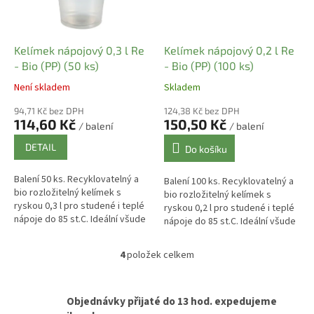
Kelímek nápojový 0,3 l Re
Kelímek nápojový 0,2 l Re
- Bio (PP) (50 ks)
- Bio (PP) (100 ks)
Není skladem
Skladem
94,71 Kč bez DPH
124,38 Kč bez DPH
114,60 Kč
150,50 Kč
/ balení
/ balení
DETAIL
Do košíku
Balení 50 ks. Recyklovatelný a
Balení 100 ks. Recyklovatelný a
bio rozložitelný kelímek s
bio rozložitelný kelímek s
ryskou 0,3 l pro studené i teplé
ryskou 0,2 l pro studené i teplé
nápoje do 85 st.C. Ideální všude
nápoje do 85 st.C. Ideální všude
tam kde chcete zajistit
tam kde chcete zajistit
ekologický provoz...
ekologický provoz...
4
položek celkem
O
v
l
á
Objednávky přijaté do 13 hod. expedujeme