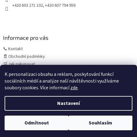
+420 603 271 102, +420 607 794 956
Informace pro vás
📞 Kontakt
🧾 Obchodní podmínky
🛒 Jak nakupovat
⚠️ Zásady práce s osobními údaji (GDPR)
K personalizaci obsahu a reklam, poskytování funkcí
sociálních médií a analýze naší návštěvnosti využíváme
soubory cookies. Více informací
zde
.
Vytvořil Shoptet
Letní provoz:
V období července a srpna může z důvodu
Nastavení
čerpání dovolených výjimečně dojít k prodloužení
expedice objednávek. Standardně objednávky odesíláme
ještě tentýž den při přijetí do 13:00–14:00, během letního
Copyright 2026
copack.cz
. Všechna práva vyhrazena.
Upravit
období však tuto službu nemůžeme vždy garantovat.
Odmítnout
Souhlasím
nastavení cookies
Uděláme vše pro co nejrychlejší odeslání.