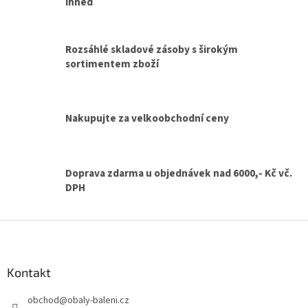
d
ihned
a
c
í
Rozsáhlé skladové zásoby s širokým
p
sortimentem zboží
r
v
k
y
v
Nakupujte za velkoobchodní ceny
ý
p
i
s
Doprava zdarma u objednávek nad 6000,- Kč vč.
u
DPH
Z
á
p
a
Kontakt
t
obchod
@
obaly-baleni.cz
í