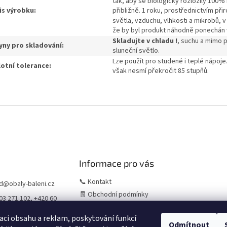
tak, aby se biologicky rozložily 100
is výrobku:
přibližně.
1 roku, prostřednictvím př
světla, vzduchu, vlhkosti a mikrobů, v
že by byl produkt náhodně ponechán 
Skladujte v chladu !
, suchu a mimo 
ny pro skladování:
sluneční světlo.
Lze použít pro studené i teplé nápoje
otní tolerance:
však nesmí překročit 85 stupňů.
Informace pro vás
📞 Kontakt
d
@
obaly-baleni.cz
🧾 Obchodní podmínky
03 271 102, +420 60
🛒 Jak nakupovat
956
aci obsahu a reklam, poskytování funkcí
⚠️ Zásady práce s osobními
Odmítnout