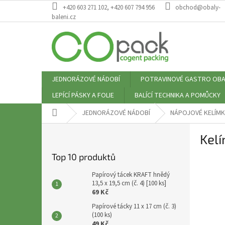
Přejít
+420 603 271 102, +420 607 794 956
obchod@obaly-
na
baleni.cz
obsah
JEDNORÁZOVÉ NÁDOBÍ
POTRAVINOVÉ GASTRO OBA
LEPÍCÍ PÁSKY A FOLIE
BALÍCÍ TECHNIKA A POMŮCKY
Domů
JEDNORÁZOVÉ NÁDOBÍ
NÁPOJOVÉ KELÍMK
P
Kelí
o
s
Top 10 produktů
t
r
Papírový tácek KRAFT hnědý
a
13,5 x 19,5 cm (č. 4) [100 ks]
69 Kč
n
n
Papírové tácky 11 x 17 cm (č. 3)
(100 ks)
í
49 Kč