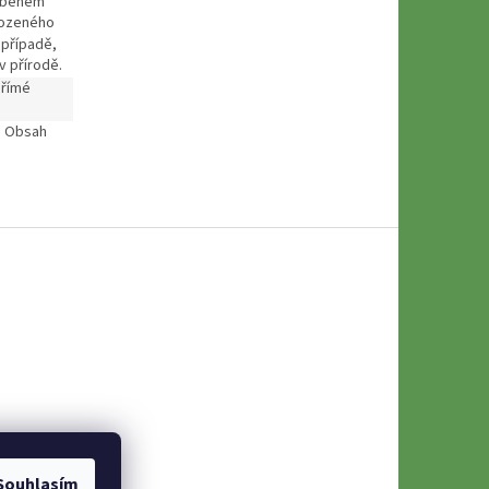
% během
irozeného
 případě,
v přírodě.
přímé
.
Obsah
Souhlasím