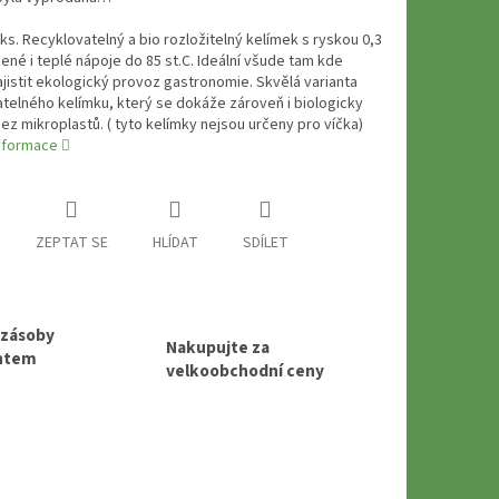
 ks. Recyklovatelný a bio rozložitelný kelímek s ryskou 0,3
dené i teplé nápoje do 85 st.C. Ideální všude tam kde
jistit ekologický provoz gastronomie. Skvělá varianta
telného kelímku, který se dokáže zároveň i biologicky
bez mikroplastů. ( tyto kelímky nejsou určeny pro víčka)
informace
ZEPTAT SE
HLÍDAT
SDÍLET
 zásoby
Nakupujte za
entem
velkoobchodní ceny