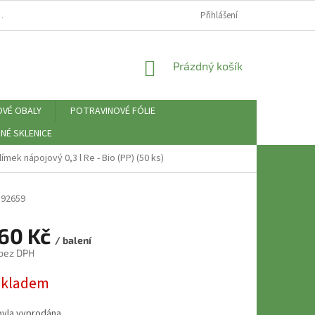
⚠️ ZÁSADY PRÁCE S OSOBNÍMI ÚDAJI (GDPR)
Přihlášení
NÁKUPNÍ
Prázdný košík
KOŠÍK
OVÉ OBALY
POTRAVINOVÉ FÓLIE
NÉ SKLENICE
límek nápojový 0,3 l Re - Bio (PP) (50 ks)
92659
,60 Kč
/ balení
 bez DPH
skladem
byla vyprodána…