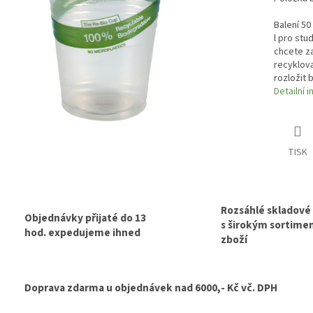
Balení 50
l pro stu
chcete za
recyklova
rozložit 
Detailní 
TISK
Rozsáhlé skladové
Objednávky přijaté do 13
s širokým sortim
hod. expedujeme ihned
zboží
Doprava zdarma u objednávek nad 6000,- Kč vč. DPH