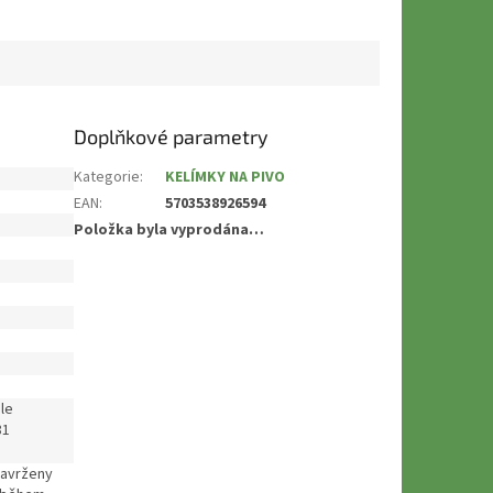
Doplňkové parametry
Kategorie
:
KELÍMKY NA PIVO
EAN
:
5703538926594
Položka byla vyprodána…
le
81
navrženy