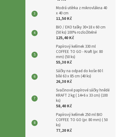
p
a
Modrá utěrka z mikrovlákna 40
x 40 cm
n
11,50 Kč
e
BIO / EKO tašky 30+18 x 60 cm
l
(50 ks) 100% rozložitelné
125,40 Kč
Papírový kelímek 330 ml
COFFEE TO GO - Kraft (pr. 80
mm) (50 ks)
55,30 Kč
Sáčky na odpad do koše 60 l
bílé 63 x 85 cm (40 ks)
26,30 Kč
Svačinové papírové sáčky hnědé
KRAFT 2 kg ( 14+6 x 33 cm) (100
ks)
58,40 Kč
Papírový kelímek 250 ml BIO
COFFEE TO GO (pr. 80 mm) ( 50
ks)
77,20 Kč