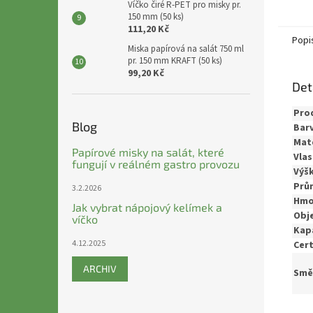
Víčko čiré R-PET pro misky pr.
150 mm (50 ks)
111,20 Kč
Popi
Miska papírová na salát 750 ml
pr. 150 mm KRAFT (50 ks)
99,20 Kč
Det
Pro
Blog
Barv
Mate
Papírové misky na salát, které
Vlas
fungují v reálném gastro provozu
Výšk
Prů
3.2.2026
Hmo
Jak vybrat nápojový kelímek a
Obj
víčko
Kap
4.12.2025
Cert
ARCHIV
Směr