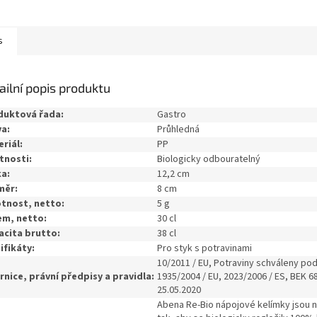
s
ailní popis produktu
duktová řada:
Gastro
a:
Průhledná
riál:
PP
tnosti:
Biologicky odbouratelný
a:
12,2 cm
měr:
8 cm
tnost, netto:
5 g
em, netto:
30 cl
acita brutto:
38 cl
ifikáty:
Pro styk s potravinami
10/2011 / EU, Potraviny schváleny pod
nice, právní předpisy a pravidla:
1935/2004 / EU, 2023/2006 / ES, BEK 6
25.05.2020
Abena Re-Bio nápojové kelímky jsou 