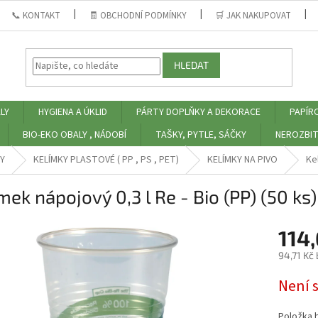
📞 KONTAKT
🧾 OBCHODNÍ PODMÍNKY
🛒 JAK NAKUPOVAT
HLEDAT
LY
HYGIENA A ÚKLID
PÁRTY DOPLŇKY A DEKORACE
PAPÍR
BIO-EKO OBALY , NÁDOBÍ
TAŠKY, PYTLE, SÁČKY
NEROZBIT
Y
KELÍMKY PLASTOVÉ ( PP , PS , PET)
KELÍMKY NA PIVO
Ke
mek nápojový 0,3 l Re - Bio (PP) (50 ks)
114
94,71 Kč
Měrná
Není 
cena:
Položka 