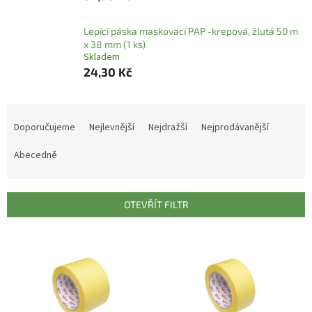
Lepící páska maskovací PAP -krepová, žlutá 50 m
x 38 mm (1 ks)
Skladem
24,30 Kč
Ř
a
Doporučujeme
Nejlevnější
Nejdražší
Nejprodávanější
z
e
Abecedně
n
í
p
OTEVŘÍT FILTR
r
o
V
d
ý
u
p
k
i
t
s
ů