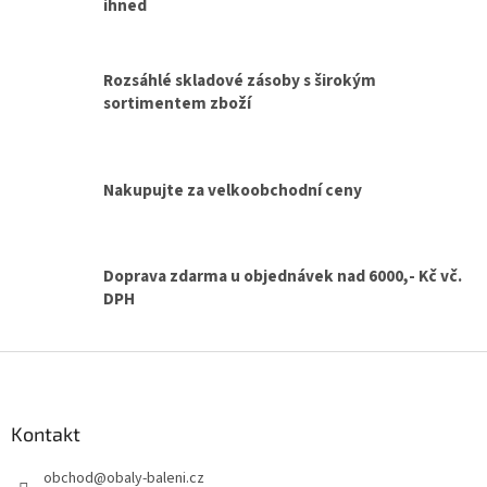
d
ihned
a
c
í
Rozsáhlé skladové zásoby s širokým
p
sortimentem zboží
r
v
k
y
v
Nakupujte za velkoobchodní ceny
ý
p
i
s
Doprava zdarma u objednávek nad 6000,- Kč vč.
u
DPH
Z
á
p
a
Kontakt
t
obchod
@
obaly-baleni.cz
í