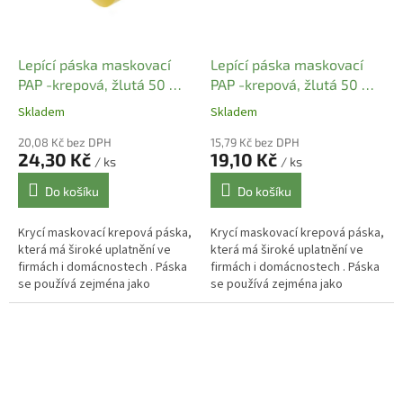
Lepící páska maskovací
Lepící páska maskovací
PAP -krepová, žlutá 50 m x
PAP -krepová, žlutá 50 m x
38 mm (1 ks)
30 mm (1 ks)
Skladem
Skladem
20,08 Kč bez DPH
15,79 Kč bez DPH
24,30 Kč
19,10 Kč
/ ks
/ ks
Do košíku
Do košíku
Krycí maskovací krepová páska,
Krycí maskovací krepová páska,
která má široké uplatnění ve
která má široké uplatnění ve
firmách i domácnostech . Páska
firmách i domácnostech . Páska
se používá zejména jako
se používá zejména jako
malířská , lakýrnická , stavební
malířská , lakýrnická , stavební
pro zakrytí rámů oken apod.
pro zakrytí rámů oken apod.