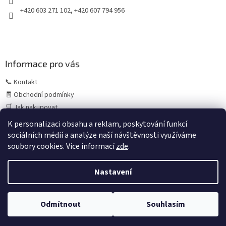
+420 603 271 102, +420 607 794 956
Informace pro vás
📞 Kontakt
🧾 Obchodní podmínky
🛒 Jak nakupovat
⚠️ Zásady práce s osobními údaji (GDPR)
K personalizaci obsahu a reklam, poskytování funkcí
sociálních médií a analýze naší návštěvnosti využíváme
soubory cookies. Více informací
zde
.
Vytvořil Shoptet
Letní provoz:
V období července a srpna může z důvodu
Nastavení
čerpání dovolených výjimečně dojít k prodloužení
expedice objednávek. Standardně objednávky odesíláme
ještě tentýž den při přijetí do 13:00–14:00, během letního
Copyright 2026
copack.cz
. Všechna práva vyhrazena.
Upravit
období však tuto službu nemůžeme vždy garantovat.
Odmítnout
Souhlasím
nastavení cookies
Uděláme vše pro co nejrychlejší odeslání.