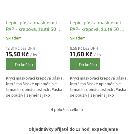
Lepící páska maskovací
Lepící páska maskovací
PAP - krepová, žlutá 50 m
PAP- krepová, žlutá 50 m x
x 25 mm (1 ks)
19 mm (1 ks)
Skladem
Skladem
12,81 Kč bez DPH
9,59 Kč bez DPH
15,50 Kč
11,60 Kč
/ ks
/ ks
Do košíku
Do košíku
Krycí maskovací krepová páska,
Krycí maskovací krepová páska,
která má široké uplatnění ve
která má široké uplatnění ve
firmách i domácnostech . Páska
firmách i domácnostech . Páska
se používá zejména jako
se používá zejména jako
malířská , lakýrnická , stavební
malířská , lakýrnická , stavební
pro zakrytí rámů oken apod.
pro zakrytí rámů oken apod.
6
položek celkem
O
v
l
á
Objednávky přijaté do 13 hod. expedujeme