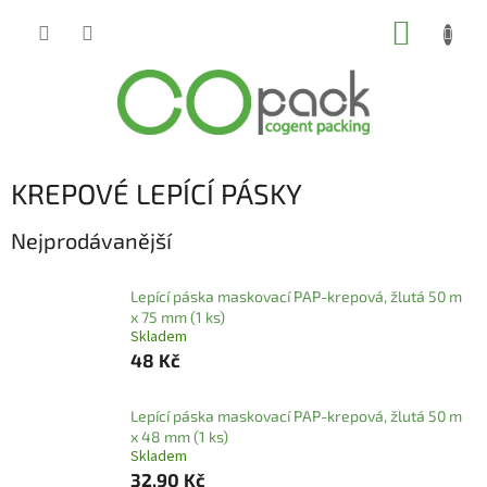
Přejít
NÁKUP
na
obsah
KOŠÍK
KREPOVÉ LEPÍCÍ PÁSKY
Nejprodávanější
Lepící páska maskovací PAP-krepová, žlutá 50 m
x 75 mm (1 ks)
Skladem
48 Kč
Lepící páska maskovací PAP-krepová, žlutá 50 m
x 48 mm (1 ks)
Skladem
32,90 Kč