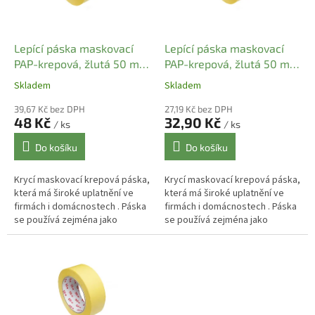
p
r
o
d
Lepící páska maskovací
Lepící páska maskovací
u
PAP-krepová, žlutá 50 m x
PAP-krepová, žlutá 50 m x
k
75 mm (1 ks)
48 mm (1 ks)
Skladem
Skladem
t
ů
39,67 Kč bez DPH
27,19 Kč bez DPH
48 Kč
32,90 Kč
/ ks
/ ks
Do košíku
Do košíku
Krycí maskovací krepová páska,
Krycí maskovací krepová páska,
která má široké uplatnění ve
která má široké uplatnění ve
firmách i domácnostech . Páska
firmách i domácnostech . Páska
se používá zejména jako
se používá zejména jako
malířská , lakýrnická , stavební
malířská , lakýrnická , stavební
pro zakrytí rámů oken apod.
pro zakrytí rámů oken apod.