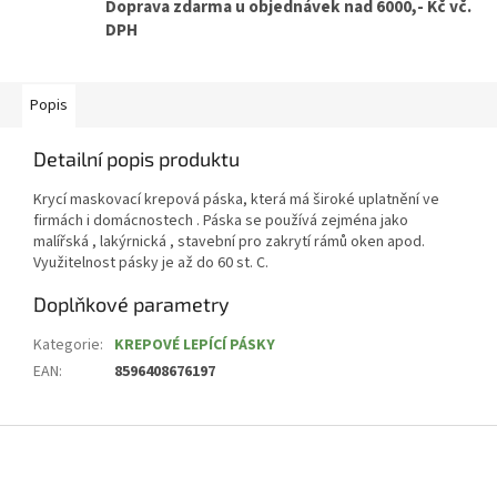
Doprava zdarma u objednávek nad 6000,- Kč vč.
DPH
Popis
Detailní popis produktu
Krycí maskovací krepová páska, která má široké uplatnění ve
firmách i domácnostech . Páska se používá zejména jako
malířská , lakýrnická , stavební pro zakrytí rámů oken apod.
Využitelnost pásky je až do 60 st. C.
Doplňkové parametry
Kategorie
:
KREPOVÉ LEPÍCÍ PÁSKY
EAN
:
8596408676197
Z
á
p