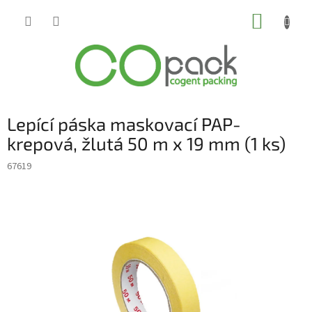
Přejít
NÁKUP
na
obsah
KOŠÍK
Lepící páska maskovací PAP-
krepová, žlutá 50 m x 19 mm (1 ks)
67619