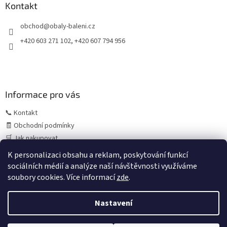
a
Kontakt
t
obchod
@
obaly-baleni.cz
í
+420 603 271 102, +420 607 794 956
Informace pro vás
📞 Kontakt
🧾 Obchodní podmínky
🛒 Jak nakupovat
⚠️ Zásady práce s osobními údaji (GDPR)
K personalizaci obsahu a reklam, poskytování funkcí
sociálních médií a analýze naší návštěvnosti využíváme
soubory cookies. Více informací
zde
.
Vytvořil Shoptet
Letní provoz:
V období července a srpna může z důvodu
Nastavení
čerpání dovolených výjimečně dojít k prodloužení
expedice objednávek. Standardně objednávky odesíláme
ještě tentýž den při přijetí do 13:00–14:00, během letního
Copyright 2026
copack.cz
. Všechna práva vyhrazena.
Upravit