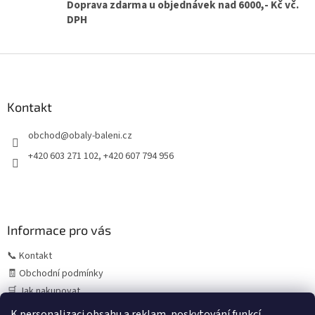
Doprava zdarma u objednávek nad 6000,- Kč vč.
DPH
Z
á
p
a
Kontakt
t
obchod
@
obaly-baleni.cz
í
+420 603 271 102, +420 607 794 956
Informace pro vás
📞 Kontakt
🧾 Obchodní podmínky
🛒 Jak nakupovat
⚠️ Zásady práce s osobními údaji (GDPR)
K personalizaci obsahu a reklam, poskytování funkcí