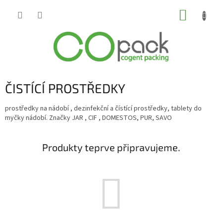
Přejít
NÁKUP
na
obsah
KOŠÍK
ČISTÍCÍ PROSTŘEDKY
prostředky na nádobí , dezinfekční a čístící prostředky, tablety do
myčky nádobí. Značky JAR , CIF , DOMESTOS, PUR, SAVO
Produkty teprve připravujeme.