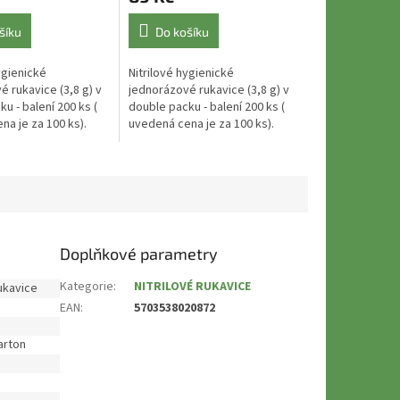
šíku
Do košíku
ygienické
Nitrilové hygienické
 rukavice (3,8 g) v
jednorázové rukavice (3,8 g) v
u - balení 200 ks (
double packu - balení 200 ks (
a je za 100 ks).
uvedená cena je za 100 ks).
te tudíž v sudém
Objednávejte tudíž v sudém
ití jako
počtu. Použití jako
ké ,...
potravinářské ,...
Doplňkové parametry
Kategorie
:
NITRILOVÉ RUKAVICE
ukavice
EAN
:
5703538020872
arton