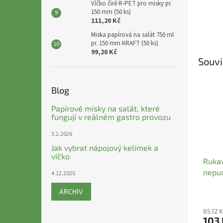
Víčko čiré R-PET pro misky pr.
150 mm (50 ks)
111,20 Kč
Miska papírová na salát 750 ml
pr. 150 mm KRAFT (50 ks)
99,20 Kč
Souvi
Blog
Papírové misky na salát, které
fungují v reálném gastro provozu
3.2.2026
Jak vybrat nápojový kelímek a
víčko
Rukav
nepud
4.12.2025
6 XS 
ARCHIV
85,12 
103 