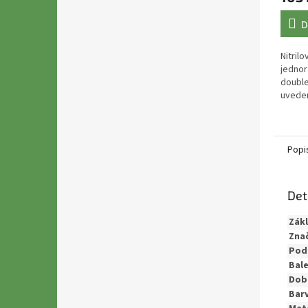
D
Nitril
jednor
double
uveden
Objedn
počtu.
potravi
Popi
Det
Zákl
Zna
Pod
Bale
Doba
Barv