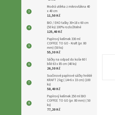
p
a
Modrá utěrka z mikrovlákna 40
x 40 cm
n
11,50 Kč
e
BIO / EKO tašky 30+18 x 60 cm
l
(50 ks) 100% rozložitelné
125,40 Kč
Papírový kelímek 330 ml
COFFEE TO GO - Kraft (pr. 80
mm) (50 ks)
55,30 Kč
Sáčky na odpad do koše 60 l
bílé 63 x 85 cm (40 ks)
26,30 Kč
Svačinové papírové sáčky hnědé
KRAFT 2 kg ( 14+6 x 33 cm) (100
ks)
58,40 Kč
Papírový kelímek 250 ml BIO
COFFEE TO GO (pr. 80 mm) ( 50
ks)
77,20 Kč