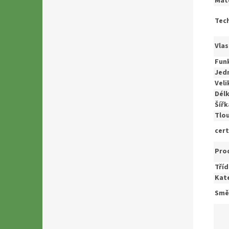
Mate
Tech
Vlas
Fun
Jedn
Veli
Dél
Šířk
Tlou
cert
Pro
Tříd
Kate
Směr