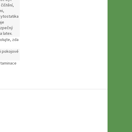
 čištění,
mi,
cytostatika
je
bezpečný
a latex.
olujte, zda
ři pokojové
ntaminace
.