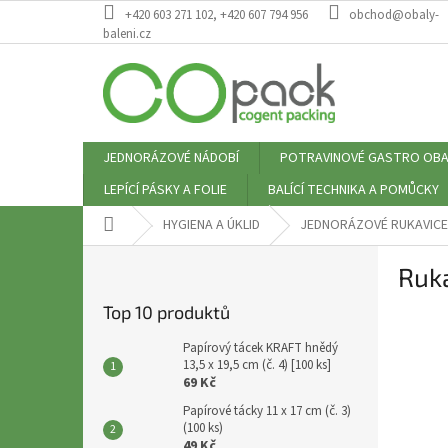
Přejít
+420 603 271 102, +420 607 794 956
obchod@obaly-
na
baleni.cz
obsah
JEDNORÁZOVÉ NÁDOBÍ
POTRAVINOVÉ GASTRO OBA
LEPÍCÍ PÁSKY A FOLIE
BALÍCÍ TECHNIKA A POMŮCKY
Domů
HYGIENA A ÚKLID
JEDNORÁZOVÉ RUKAVICE
P
Ruka
o
s
Top 10 produktů
t
r
Papírový tácek KRAFT hnědý
a
13,5 x 19,5 cm (č. 4) [100 ks]
69 Kč
n
n
Papírové tácky 11 x 17 cm (č. 3)
(100 ks)
í
49 Kč