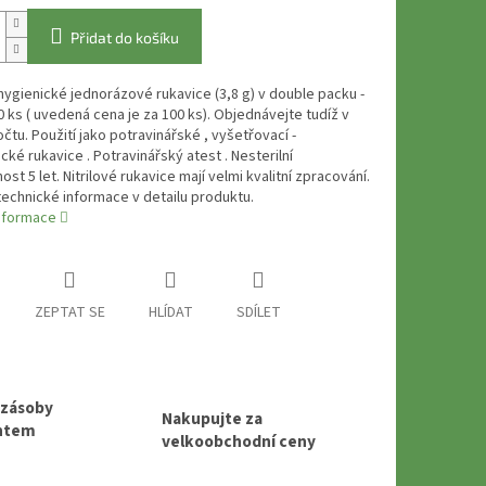
Přidat do košíku
 hygienické jednorázové rukavice (3,8 g) v double packu -
0 ks ( uvedená cena je za 100 ks). Objednávejte tudíž v
tu. Použití jako potravinářské , vyšetřovací -
cké rukavice . Potravinářský atest . Nesterilní
ost 5 let. Nitrilové rukavice mají velmi kvalitní zpracování.
echnické informace v detailu produktu.
informace
ZEPTAT SE
HLÍDAT
SDÍLET
 zásoby
Nakupujte za
entem
velkoobchodní ceny