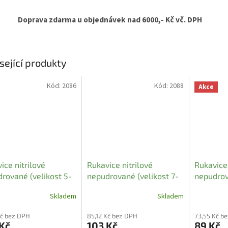
Doprava zdarma u objednávek nad 6000,- Kč vč. DPH
sející produkty
Kód:
2086
Kód:
2088
Akce
ice nitrilové
Rukavice nitrilové
Rukavice 
rované (velikost 5-
nepudrované (velikost 7-
nepudrov
) modré (100 ks)
8 M ) modré (100 ks)
9 L ) mod
Skladem
Skladem
Kč bez DPH
85,12 Kč bez DPH
73,55 Kč b
Kč
103 Kč
89 Kč