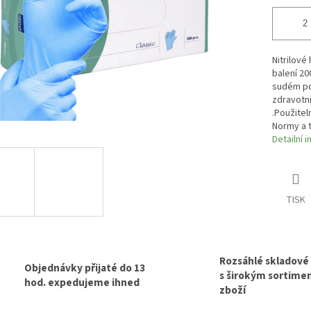
Nitrilové
balení 20
sudém poč
zdravotni
.Použiteln
Normy a t
Detailní 
TISK
Rozsáhlé skladové
Objednávky přijaté do 13
s širokým sortim
hod. expedujeme ihned
zboží