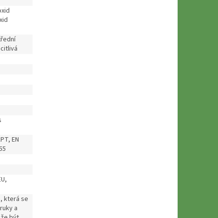
oxid
xid
třední
citlivá
s
KPT, EN
55
EU,
, která se
 ruky a
že být