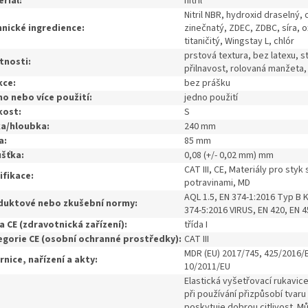
riál:
nitril
Nitril NBR, hydroxid draselný, 
nické ingredience:
zinečnatý, ZDEC, ZDBC, síra, o
titaničitý, Wingstay L, chlór
prstová textura, bez latexu, s
tnosti:
přilnavost, rolovaná manžeta, 
kce:
bez prášku
o nebo více použití:
jedno použití
kost:
S
ka/hloubka:
240 mm
a:
85 mm
šťka:
0,08 (+/- 0,02 mm) mm
CAT III, CE, Materiály pro styk 
ifikace:
potravinami, MD
AQL 1.5, EN 374-1:2016 Typ B 
duktové nebo zkušební normy:
374-5:2016 VIRUS, EN 420, EN 4
a CE (zdravotnická zařízení):
třída I
gorie CE (osobní ochranné prostředky):
CAT III
MDR (EU) 2017/745, 425/2016/
nice, nařízení a akty:
10/2011/EU
Elastická vyšetřovací rukavice
při používání přizpůsobí tvaru
poskytuje dobrou citlivost.
Mů