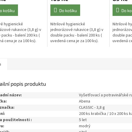
o košíku
Do košíku
Do ko
ové hygienické
Nitrilové hygienické
Nitrilové h
ázové rukavice (3,8 g) v
jednorázové rukavice (3,8 g) v
jednorázové
 packu - balení 200 ks (
double packu - balení 200 ks (
double pack
á cena je za 100 ks).
uvedená cena je za 100 ks).
uvedená cen
ávejte tudíž v sudém
Objednávejte tudíž v sudém
Objednávej
 Použití jako
počtu. Použití jako
počtu. Použ
nářské ,...
potravinářské ,...
potravinářs
s
ailní popis produktu
adní název:
Vyšetřovací a potravinářské r
čka:
Abena
značka:
CLASSIC - 3,8 g
ní:
200 ks krabička / 10 x 200 ks k
 použitelnosti :
5 let
a:
modrý