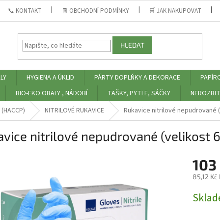
📞 KONTAKT
🧾 OBCHODNÍ PODMÍNKY
🛒 JAK NAKUPOVAT
HLEDAT
LY
HYGIENA A ÚKLID
PÁRTY DOPLŇKY A DEKORACE
PAPÍR
BIO-EKO OBALY , NÁDOBÍ
TAŠKY, PYTLE, SÁČKY
NEROZBIT
 (HACCP)
NITRILOVÉ RUKAVICE
Rukavice nitrilové nepudrované (
vice nitrilové nepudrované (velikost 6
103
85,12 Kč
Měrná
Skla
cena: