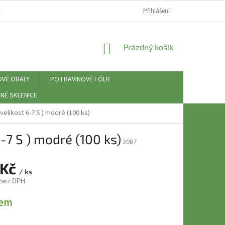
⚠️ ZÁSADY PRÁCE S OSOBNÍMI ÚDAJI (GDPR)
Přihlášení
NÁKUPNÍ
Prázdný košík
KOŠÍK
OVÉ OBALY
POTRAVINOVÉ FÓLIE
NÉ SKLENICE
velikost 6-7 S ) modré (100 ks)
-7 S ) modré (100 ks)
2087
 Kč
/ ks
 bez DPH
dem