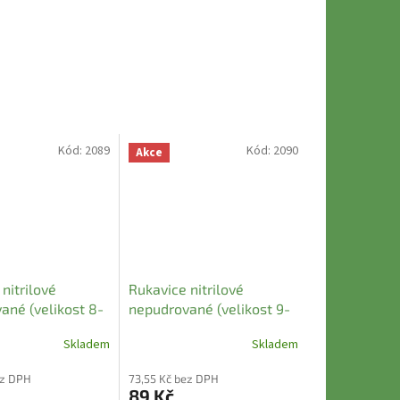
Kód:
2089
Kód:
2090
Akce
nitrilové
Rukavice nitrilové
ané (velikost 8-
nepudrované (velikost 9-
ré (100 ks)
10 XL ) modré (100 ks)
Skladem
Skladem
ez DPH
73,55 Kč bez DPH
89 Kč