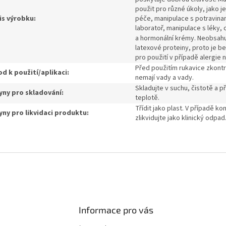
použit pro různé úkoly, jako je
is výrobku:
péče, manipulace s potravina
laboratoř, manipulace s léky, 
a hormonální krémy.
Neobsahu
latexové proteiny, proto je 
pro použití v případě alergie n
Před použitím rukavice zkontr
d k použití/aplikaci:
nemají vady a vady.
Skladujte v suchu, čistotě a p
ny pro skladování:
teplotě.
Třídit jako plast.
V případě ko
ny pro likvidaci produktu:
zlikvidujte jako klinický odpad
Informace pro vás