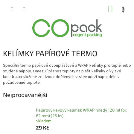
Přejít
NÁKUP
na
obsah
KOŠÍK
KELÍMKY PAPÍROVÉ TERMO
Speciální termo papírové dvouplášťové a WRAP kelímky pro teplé nebo
studené nápoje. Omezují přenos teploty na plášť kelímky díky své
konstrukci složené ze dvou oddělených vrstev udrží nápoj déle v
požadované teplotě.
Nejprodávanější
Papírový kávový kelímek WRAP hnědý 120 ml (pr.
62 mm) (25 ks)
Skladem
29 Kč