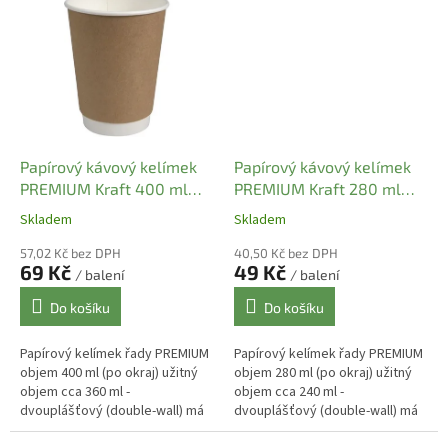
řady PREMIUM a...
Papírový kávový kelímek
Papírový kávový kelímek
PREMIUM Kraft 400 ml
PREMIUM Kraft 280 ml
termo (pr. 90 mm) [25 ks]
termo (pr. 80 mm) [25 ks]
Skladem
Skladem
57,02 Kč bez DPH
40,50 Kč bez DPH
69 Kč
49 Kč
/ balení
/ balení
Do košíku
Do košíku
Papírový kelímek řady PREMIUM
Papírový kelímek řady PREMIUM
objem 400 ml (po okraj) užitný
objem 280 ml (po okraj) užitný
objem cca 360 ml -
objem cca 240 ml -
dvouplášťový (double-wall) má
dvouplášťový (double-wall) má
vynikající termo - izolační
vynikající termo - izolační