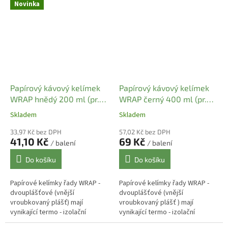
kelímku. Další výhodou kelímků
kelímku. Další výhodou kelímků
Novinka
řady PREMIUM a...
řady PREMIUM a...
Papírový kávový kelímek
Papírový kávový kelímek
WRAP hnědý 200 ml (pr.
WRAP černý 400 ml (pr.
72 mm) (25 ks)
90 mm) (25 ks)
Skladem
Skladem
33,97 Kč bez DPH
57,02 Kč bez DPH
41,10 Kč
69 Kč
/ balení
/ balení
Do košíku
Do košíku
Papírové kelímky řady WRAP -
Papírové kelímky řady WRAP -
dvouplášťové (vnější
dvouplášťové (vnější
vroubkovaný plášť) mají
vroubkovaný plášť ) mají
vynikající termo - izolační
vynikající termo - izolační
vlastnosti díky dvojité stěně
vlastnosti díky dvojité stěně