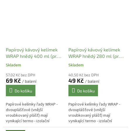
vlastnosti díky dvojité stěně
vlastnosti díky dvojité stěně
kelímku....
kelímku....
Papírový kávový kelímek
Papírový kávový kelímek
WRAP hnědý 400 ml (pr.
WRAP hnědý 280 ml (pr.
90 mm) (25 ks)
80 mm) (25 ks)
Skladem
Skladem
57,02 Kč bez DPH
40,50 Kč bez DPH
69 Kč
49 Kč
/ balení
/ balení
Do košíku
Do košíku
Papírové kelímky řady WRAP -
Papírové kelímky řady WRAP -
dvouplášťové (vnější
dvouplášťové (vnější
vroubkovaný plášť) mají
vroubkovaný plášť) mají
vynikající termo - izolační
vynikající termo - izolační
vlastnosti díky dvojité stěně
vlastnosti díky dvojité stěně