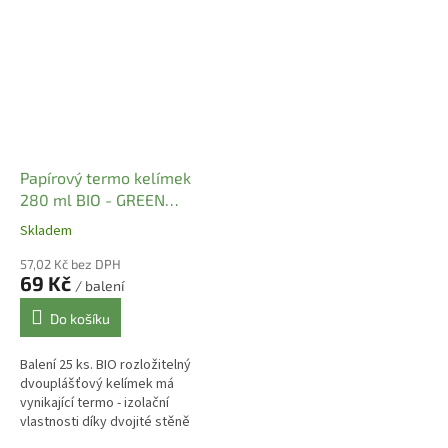
kelímku. Další výhodou kelímků
(po okraj), užitný objem 330 -
řady PREMIUM...
360...
Papírový termo kelímek
280 ml BIO - GREEN
LEAVES pr. 80 mm (25 ks)
Skladem
57,02 Kč bez DPH
69 Kč
/ balení
Do košíku
Balení 25 ks. BIO rozložitelný
dvouplášťový kelímek má
vynikající termo - izolační
vlastnosti díky dvojité stěně
kelímku. Objem kelímku 280 ml