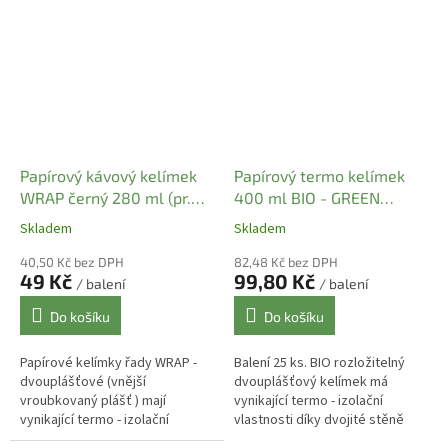
kelímku. Další výhodou kelímků
kelímku. Další výhodou kelímků
řady PREMIUM a...
řady PREMIUM...
Papírový kávový kelímek
Papírový termo kelímek
WRAP černý 280 ml (pr.
400 ml BIO - GREEN
80 mm) (25 ks)
LEAVES pr. 90 mm (25 ks)
Skladem
Skladem
40,50 Kč bez DPH
82,48 Kč bez DPH
49 Kč
99,80 Kč
/ balení
/ balení
Do košíku
Do košíku
Papírové kelímky řady WRAP -
Balení 25 ks. BIO rozložitelný
dvouplášťové (vnější
dvouplášťový kelímek má
vroubkovaný plášť ) mají
vynikající termo - izolační
vynikající termo - izolační
vlastnosti díky dvojité stěně
vlastnosti díky dvojité stěně
kelímku. Objem kelímku 400 ml