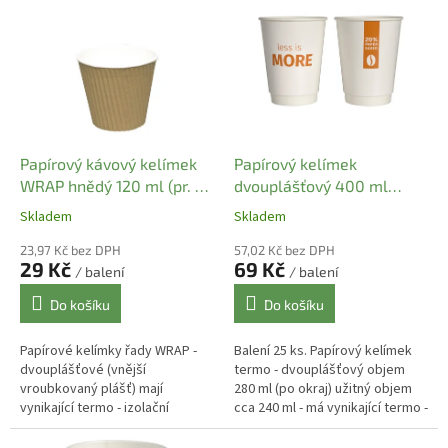
d
ý
u
p
k
i
t
s
ů
p
r
o
d
Papírový kávový kelímek
Papírový kelímek
u
WRAP hnědý 120 ml (pr. 62
dvouplášťový 400 ml
k
mm) (25 ks)
termo (pr. 90 mm) [25 ks]
Skladem
Skladem
t
ů
23,97 Kč bez DPH
57,02 Kč bez DPH
29 Kč
69 Kč
/ balení
/ balení
Do košíku
Do košíku
Papírové kelímky řady WRAP -
Balení 25 ks. Papírový kelímek
dvouplášťové (vnější
termo - dvouplášťový objem
vroubkovaný plášť) mají
280 ml (po okraj) užitný objem
vynikající termo - izolační
cca 240 ml - má vynikající termo -
vlastnosti díky dvojité stěně
izolační vlastnosti díky dvojité
kelímku. Další výhodou kelímků
stěně kelímku....