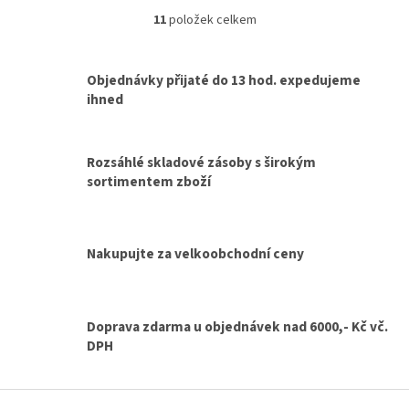
(po okraj) , užitný objem 200 -...
11
položek celkem
O
v
l
á
Objednávky přijaté do 13 hod. expedujeme
d
ihned
a
c
í
Rozsáhlé skladové zásoby s širokým
p
sortimentem zboží
r
v
k
y
v
Nakupujte za velkoobchodní ceny
ý
p
i
s
Doprava zdarma u objednávek nad 6000,- Kč vč.
u
DPH
Z