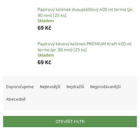
Papírový kelímek dvouplášťový 400 ml termo (pr.
90 mm) [25 ks]
Skladem
69 Kč
Papírový kávový kelímek PREMIUM Kraft 400 ml
termo (pr. 90 mm) [25 ks]
Skladem
69 Kč
Ř
a
Doporučujeme
Nejlevnější
Nejdražší
Nejprodávanější
z
e
Abecedně
n
í
p
OTEVŘÍT FILTR
r
o
V