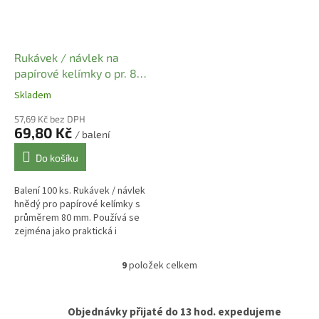
Rukávek / návlek na
papírové kelímky o pr. 80
mm ( 100 ks)
Skladem
57,69 Kč bez DPH
69,80 Kč
/ balení
Do košíku
Balení 100 ks. Rukávek / návlek
hnědý pro papírové kelímky s
průměrem 80 mm. Používá se
zejména jako praktická i
designová pomůcka pro odnos
standardních kelímků a chrání
9
položek celkem
O
proti...
v
l
á
Objednávky přijaté do 13 hod. expedujeme