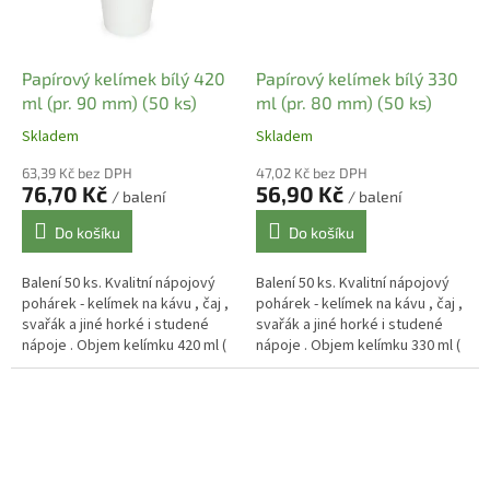
Papírový kelímek bílý 420
Papírový kelímek bílý 330
ml (pr. 90 mm) (50 ks)
ml (pr. 80 mm) (50 ks)
Skladem
Skladem
63,39 Kč bez DPH
47,02 Kč bez DPH
76,70 Kč
56,90 Kč
/ balení
/ balení
Do košíku
Do košíku
Balení 50 ks. Kvalitní nápojový
Balení 50 ks. Kvalitní nápojový
pohárek - kelímek na kávu , čaj ,
pohárek - kelímek na kávu , čaj ,
svařák a jiné horké i studené
svařák a jiné horké i studené
nápoje . Objem kelímku 420 ml (
nápoje . Objem kelímku 330 ml (
po okraj) , užitný objem 330 -
po okraj) , užitný objem 250 -
360 ml....
280 ml. Papírové...