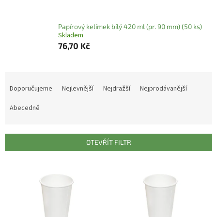
Papírový kelímek bílý 420 ml (pr. 90 mm) (50 ks)
Skladem
76,70 Kč
Ř
a
Doporučujeme
Nejlevnější
Nejdražší
Nejprodávanější
z
e
Abecedně
n
í
p
OTEVŘÍT FILTR
r
o
V
d
ý
u
p
k
i
t
s
ů