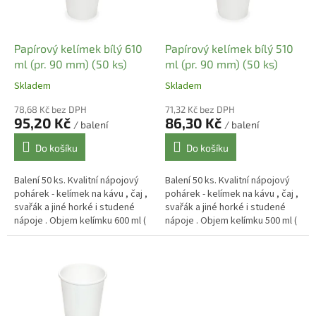
p
r
o
d
Papírový kelímek bílý 610
Papírový kelímek bílý 510
u
ml (pr. 90 mm) (50 ks)
ml (pr. 90 mm) (50 ks)
k
Skladem
Skladem
t
ů
78,68 Kč bez DPH
71,32 Kč bez DPH
95,20 Kč
86,30 Kč
/ balení
/ balení
Do košíku
Do košíku
Balení 50 ks. Kvalitní nápojový
Balení 50 ks. Kvalitní nápojový
pohárek - kelímek na kávu , čaj ,
pohárek - kelímek na kávu , čaj ,
svařák a jiné horké i studené
svařák a jiné horké i studené
nápoje . Objem kelímku 600 ml (
nápoje . Objem kelímku 500 ml (
po okraj) , užitný objem 450 -
po okraj) , užitný objem 450 -
500 ml. Papírové...
480 ml. Papírové...