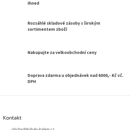
d
ihned
a
c
í
Rozsáhlé skladové zásoby s širokým
p
sortimentem zboží
r
v
k
y
v
Nakupujte za velkoobchodní ceny
ý
p
i
s
Doprava zdarma u objednávek nad 6000,- Kč vč.
u
DPH
Z
á
p
a
Kontakt
t
obchod
@
obaly-baleni.cz