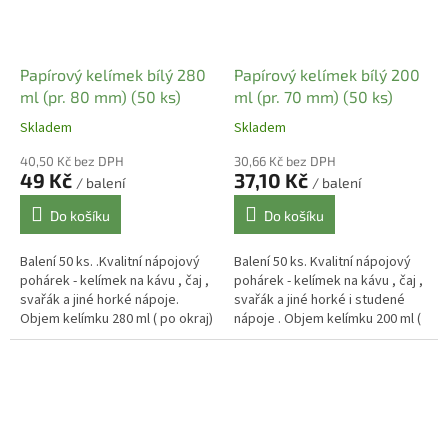
Papírový kelímek bílý 280
Papírový kelímek bílý 200
ml (pr. 80 mm) (50 ks)
ml (pr. 70 mm) (50 ks)
Skladem
Skladem
40,50 Kč bez DPH
30,66 Kč bez DPH
49 Kč
37,10 Kč
/ balení
/ balení
Do košíku
Do košíku
Balení 50 ks. .Kvalitní nápojový
Balení 50 ks. Kvalitní nápojový
pohárek - kelímek na kávu , čaj ,
pohárek - kelímek na kávu , čaj ,
svařák a jiné horké nápoje.
svařák a jiné horké i studené
Objem kelímku 280 ml ( po okraj)
nápoje . Objem kelímku 200 ml (
, užitný objem 200 - 240 ml.
po okraj) , užitný objem cca 160
Papírové...
- 180 ml....