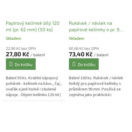
Papírový kelímek bílý 120
Rukávek / návlek na
ml (pr. 62 mm) (50 ks)
papírové kelímky o pr. 90
mm ( 100 ks)
Skladem
Skladem
22,98 Kč bez DPH
60,66 Kč bez DPH
27,80 Kč
73,40 Kč
/ balení
/ balení
Do košíku
Do košíku
Balení 50 ks. Kvalitní nápojový
Balení 100 ks. Rukávek / návlek
pohárek - kelímek na kávu , čaj ,
hnědý pro papírové kelímky s
svařák a jiné horké i studené
průměrem 90 mm. Používá se
nápoje . Objem kelímku 120 ml (
zejména jako praktická i
po okraj) , užitný objem cca 80
designová pomůcka pro odnos
-100 ml....
standardních kelímků a chrání
proti...