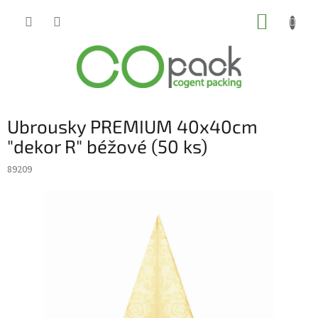
Přejít
NÁKUP
na
obsah
KOŠÍK
Ubrousky PREMIUM 40x40cm
"dekor R" béžové (50 ks)
89209