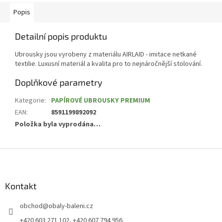
Popis
Detailní popis produktu
Ubrousky jsou vyrobeny z materiálu AIRLAID - imitace netkané
textilie. Luxusní materiál a kvalita pro to nejnáročnější stolování.
Doplňkové parametry
Kategorie
:
PAPÍROVÉ UBROUSKY PREMIUM
EAN
:
8591199892092
Položka byla vyprodána…
Z
á
p
a
Kontakt
t
obchod
@
obaly-baleni.cz
í
+420 603 271 102, +420 607 794 956