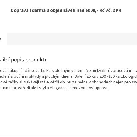
Doprava zdarma u objednávek nad 6000,- Kč vč. DPH
s
ailní popis produktu
ová nákupní - dárková taška s plochým uchem . Velmi kvalitní zpracování . T
edení s bočními sklady a plochým dnem . Balení 25 ks / 200 /250 ks Ekologi
ové tašky si získávájí stále větší oblibu zejména v obchodech nejen pro sv
otnímu prostředí ale i styl a eleganci a cenovou dostupnost.