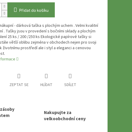
Přidat do košíku
nákupní - dárková taška s plochým uchem . Velmi kvalitní
í . Tašky jsou v provedení s bočními sklady a plochým
lení 25 ks / 200 /250 ks Ekologické papírové tašky si
 stále větší oblibu zejména v obchodech nejen pro svoji
k životnímu prostředí ale i styl a eleganci a cenovou
st.
informace
ZEPTAT SE
HLÍDAT
SDÍLET
 zásoby
Nakupujte za
entem
velkoobchodní ceny