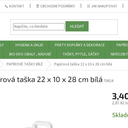
📞 KONTAKT
🧾 OBCHODNÍ PODMÍNKY
🛒 JAK NAKUPOVAT
HLEDAT
LY
HYGIENA A ÚKLID
PÁRTY DOPLŇKY A DEKORACE
PAPÍR
BIO-EKO OBALY , NÁDOBÍ
TAŠKY, PYTLE, SÁČKY
NEROZBIT
PAPÍROVÉ TAŠKY BÍLÉ
Papírová taška 22 x 10 x 28 cm bílá
rová taška 22 x 10 x 28 cm bílá
70624
3,4
2,81 Kč 
Měrná
Skla
cena: