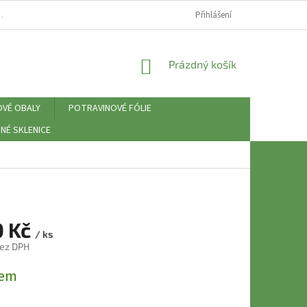
⚠️ ZÁSADY PRÁCE S OSOBNÍMI ÚDAJI (GDPR)
Přihlášení
NÁKUPNÍ
Prázdný košík
KOŠÍK
OVÉ OBALY
POTRAVINOVÉ FÓLIE
NÉ SKLENICE
0 Kč
/ ks
bez DPH
dem