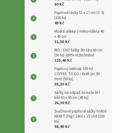
p
69 Kč
a
Papírové tácky 11 x 17 cm (č. 3)
n
(100 ks)
e
49 Kč
l
Modrá utěrka z mikrovlákna 40
x 40 cm
11,50 Kč
BIO / EKO tašky 30+18 x 60 cm
(50 ks) 100% rozložitelné
125,40 Kč
Papírový kelímek 330 ml
COFFEE TO GO - Kraft (pr. 80
mm) (50 ks)
55,30 Kč
Sáčky na odpad do koše 60 l
bílé 63 x 85 cm (40 ks)
26,30 Kč
Svačinové papírové sáčky hnědé
KRAFT 2 kg ( 14+6 x 33 cm) (100
ks)
58,40 Kč