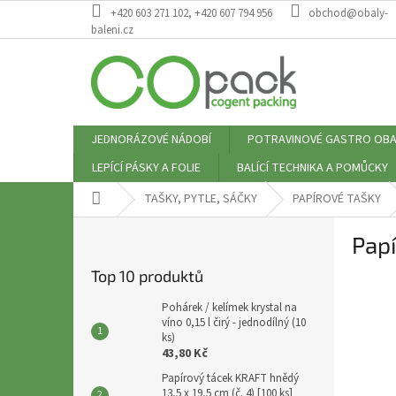
Přejít
+420 603 271 102, +420 607 794 956
obchod@obaly-
na
baleni.cz
obsah
JEDNORÁZOVÉ NÁDOBÍ
POTRAVINOVÉ GASTRO OBA
LEPÍCÍ PÁSKY A FOLIE
BALÍCÍ TECHNIKA A POMŮCKY
Domů
TAŠKY, PYTLE, SÁČKY
PAPÍROVÉ TAŠKY
P
Papí
o
s
Top 10 produktů
t
r
Pohárek / kelímek krystal na
a
víno 0,15 l čirý - jednodílný (10
ks)
n
43,80 Kč
n
Papírový tácek KRAFT hnědý
í
13,5 x 19,5 cm (č. 4) [100 ks]