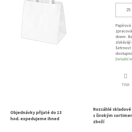
Papírová 
zpracován
dnem . Ba
získávájí
šetrnost 
dostupno
Detailní 
TISK
Rozsáhlé skladové
Objednávky přijaté do 13
s širokým sortim
hod. expedujeme ihned
zboží