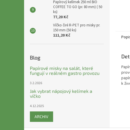
Papírový kelímek 250 ml BIO
COFFEE TO GO (pr. 80 mm) ( 50
ks)
77,20 Kč
Víčko čiré R-PET pro misky pr.
150 mm (50 ks)
111,20 Kč
Popi
Det
Blog
Papír
Papírové misky na salát, které
prov
fungují v reálném gastro provozu
papír
3.2.2026
k živ
Jak vybrat nápojový kelímek a
víčko
4.12.2025
ARCHIV