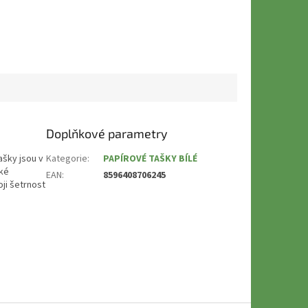
Doplňkové parametry
ašky jsou v
Kategorie
:
PAPÍROVÉ TAŠKY BÍLÉ
cké
EAN
:
8596408706245
oji šetrnost