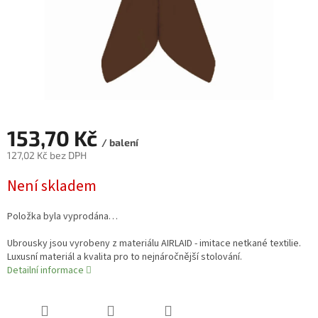
153,70 Kč
/ balení
127,02 Kč bez DPH
Měrná
Není skladem
cena:
Položka byla vyprodána…
Ubrousky jsou vyrobeny z materiálu AIRLAID - imitace netkané textilie.
Luxusní materiál a kvalita pro to nejnáročnější stolování.
Detailní informace