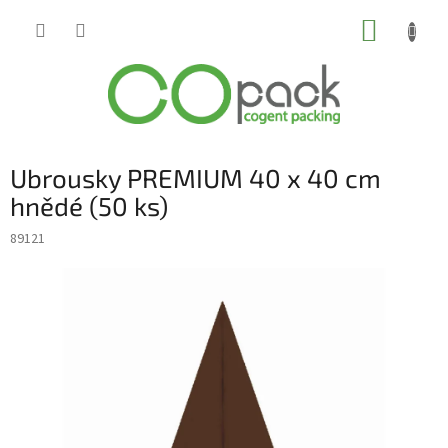
Přejít
NÁKUP
na
obsah
KOŠÍK
Ubrousky PREMIUM 40 x 40 cm
hnědé (50 ks)
89121