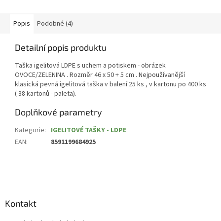
Popis
Podobné (4)
Detailní popis produktu
Taška igelitová LDPE s uchem a potiskem - obrázek
OVOCE/ZELENINA . Rozměr 46 x 50 + 5 cm . Nejpoužívanější
klasická pevná igelitová taška v balení 25 ks , v kartonu po 400 ks
( 38 kartonů - paleta).
Doplňkové parametry
Kategorie
:
IGELITOVÉ TAŠKY - LDPE
EAN
:
8591199684925
Z
á
p
a
Kontakt
t