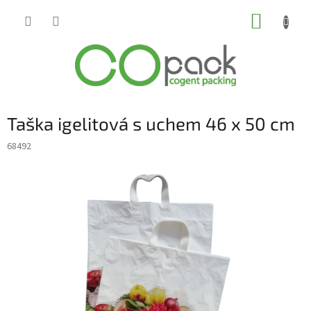
Přejít
NÁKUP
na
obsah
KOŠÍK
Taška igelitová s uchem 46 x 50 cm
68492