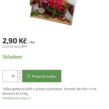
2,90 Kč
/ ks
2,40 Kč bez DPH
Měrná
Skladem
cena:
Přidat do košíku
Taška igelitová LDPE s uchem a potiskem . Rozměr 46 x 50 + 5 cm .
Nosnost do 10 kg
Detailní informace