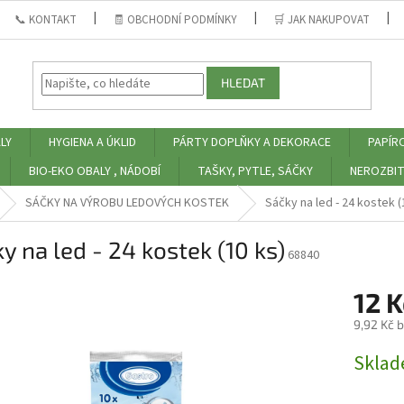
📞 KONTAKT
🧾 OBCHODNÍ PODMÍNKY
🛒 JAK NAKUPOVAT
HLEDAT
LY
HYGIENA A ÚKLID
PÁRTY DOPLŇKY A DEKORACE
PAPÍR
BIO-EKO OBALY , NÁDOBÍ
TAŠKY, PYTLE, SÁČKY
NEROZBIT
SÁČKY NA VÝROBU LEDOVÝCH KOSTEK
Sáčky na led - 24 kostek (
y na led - 24 kostek (10 ks)
68840
12 
9,92 Kč 
Měrná
Skla
cena: