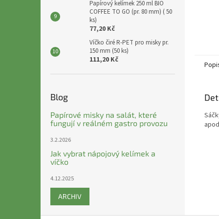
Papírový kelímek 250 ml BIO
COFFEE TO GO (pr. 80 mm) ( 50
ks)
77,20 Kč
Víčko čiré R-PET pro misky pr.
150 mm (50 ks)
111,20 Kč
Popi
Blog
Det
Papírové misky na salát, které
Sáčk
fungují v reálném gastro provozu
apod
3.2.2026
Jak vybrat nápojový kelímek a
víčko
4.12.2025
ARCHIV