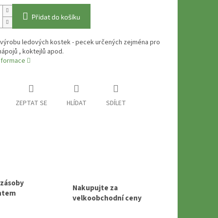
Přidat do košíku
 výrobu ledových kostek - pecek určených zejména pro
nápojů , koktejlů apod.
informace
ZEPTAT SE
HLÍDAT
SDÍLET
 zásoby
Nakupujte za
entem
velkoobchodní ceny