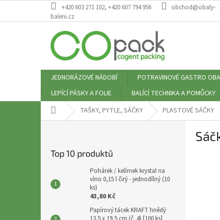
Přejít
+420 603 271 102, +420 607 794 956
obchod@obaly-
na
baleni.cz
obsah
JEDNORÁZOVÉ NÁDOBÍ
POTRAVINOVÉ GASTRO OBA
LEPÍCÍ PÁSKY A FOLIE
BALÍCÍ TECHNIKA A POMŮCKY
Domů
TAŠKY, PYTLE, SÁČKY
PLASTOVÉ SÁČKY
P
Sáčk
o
s
Top 10 produktů
t
r
Pohárek / kelímek krystal na
a
víno 0,15 l čirý - jednodílný (10
ks)
n
43,80 Kč
n
Papírový tácek KRAFT hnědý
í
13,5 x 19,5 cm (č. 4) [100 ks]