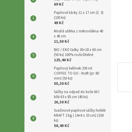
p
69 Kč
a
Papírové tácky 11 x 17 cm (č. 3)
n
(100 ks)
e
49 Kč
l
Modrá utěrka z mikrovlákna 40
x 40 cm
11,50 Kč
BIO / EKO tašky 30+18 x 60 cm
(50 ks) 100% rozložitelné
125,40 Kč
Papírový kelímek 330 ml
COFFEE TO GO - Kraft (pr. 80
mm) (50 ks)
55,30 Kč
Sáčky na odpad do koše 60 l
bílé 63 x 85 cm (40 ks)
26,30 Kč
Svačinové papírové sáčky hnědé
KRAFT 2 kg ( 14+6 x 33 cm) (100
ks)
58,40 Kč