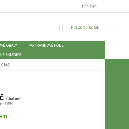
⚠️ ZÁSADY PRÁCE S OSOBNÍMI ÚDAJI (GDPR)
Přihlášení
NÁKUPNÍ
Prázdný košík
KOŠÍK
OVÉ OBALY
POTRAVINOVÉ FÓLIE
NÉ SKLENICE
10 ks)
Kč
/ balení
bez DPH
dem