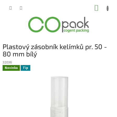
Přejít
NÁKUP
na
obsah
KOŠÍK
Plastový zásobník kelímků pr. 50 -
80 mm bílý
32036
Novinka
Tip