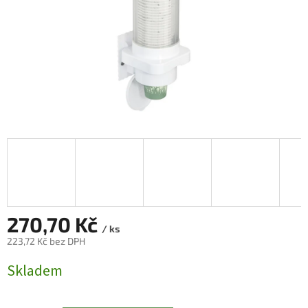
270,70 Kč
/ ks
223,72 Kč bez DPH
Měrná
Skladem
cena: