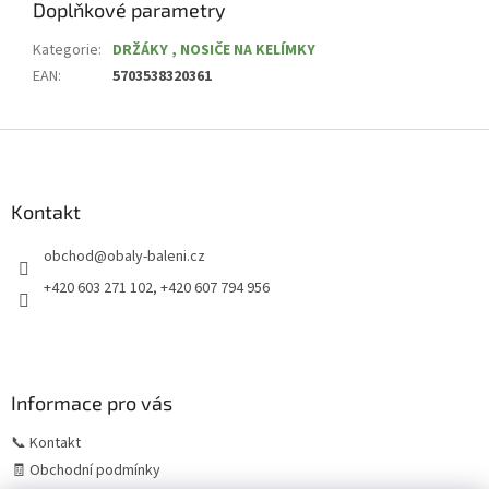
Doplňkové parametry
Kategorie
:
DRŽÁKY , NOSIČE NA KELÍMKY
EAN
:
5703538320361
Z
á
p
a
Kontakt
t
obchod
@
obaly-baleni.cz
í
+420 603 271 102, +420 607 794 956
Informace pro vás
📞 Kontakt
🧾 Obchodní podmínky