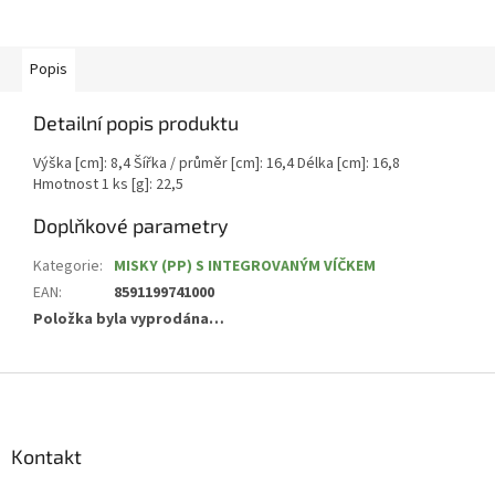
Popis
Detailní popis produktu
Výška [cm]: 8,4 Šířka / průměr [cm]: 16,4 Délka [cm]: 16,8
Hmotnost 1 ks [g]: 22,5
Doplňkové parametry
Kategorie
:
MISKY (PP) S INTEGROVANÝM VÍČKEM
EAN
:
8591199741000
Položka byla vyprodána…
Z
á
p
a
Kontakt
t