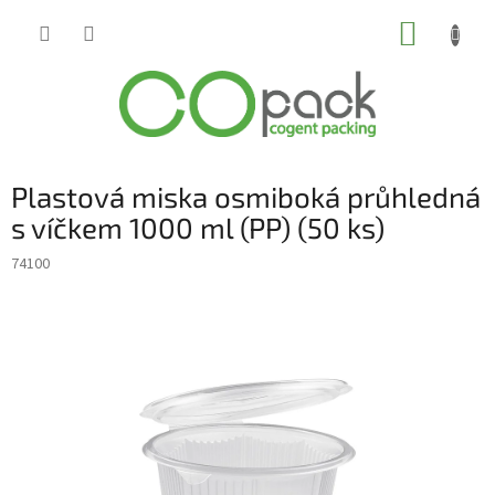
Přejít
NÁKUP
na
obsah
KOŠÍK
Plastová miska osmiboká průhledná
s víčkem 1000 ml (PP) (50 ks)
74100