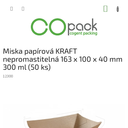
Přejít
NÁKUP
na
obsah
KOŠÍK
Miska papírová KRAFT
nepromastitelná 163 x 100 x 40 mm
300 ml (50 ks)
12300