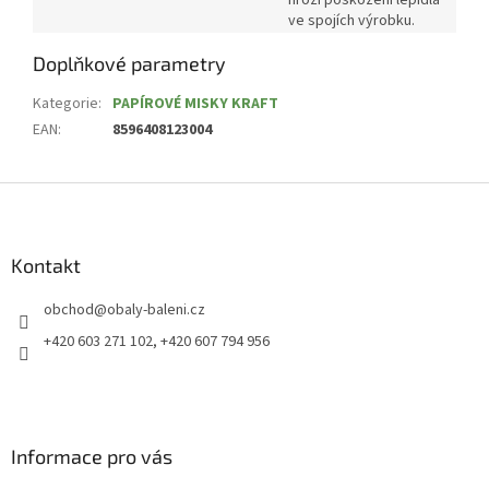
ve spojích výrobku.
Doplňkové parametry
Kategorie
:
PAPÍROVÉ MISKY KRAFT
EAN
:
8596408123004
Z
á
p
a
Kontakt
t
obchod
@
obaly-baleni.cz
í
+420 603 271 102, +420 607 794 956
Informace pro vás