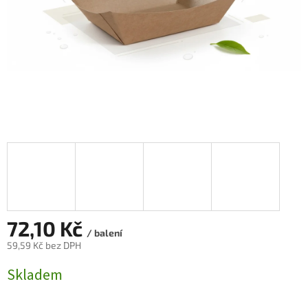
72,10 Kč
/ balení
59,59 Kč bez DPH
Měrná
Skladem
cena: