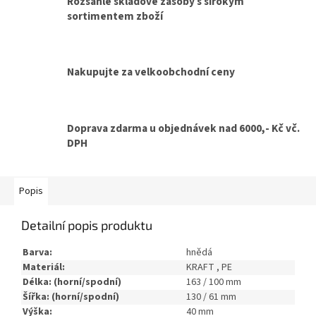
Rozsáhlé skladové zásoby s širokým
sortimentem zboží
Nakupujte za velkoobchodní ceny
Doprava zdarma u objednávek nad 6000,- Kč vč.
DPH
Popis
Detailní popis produktu
Barva:
hnědá
Materiál:
KRAFT , PE
Délka: (horní/spodní)
163 / 100 mm
Šířka: (horní/spodní)
130 / 61 mm
Výška:
40 mm