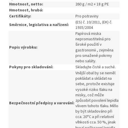
Hmotnost, netto:
260 g / m2 + 18 g PE
Hmotnost, hrubá:
Certifikáty:
Pro potraviny
(ES) č.
10/2011,
(EK) č.
Směrnice, legislativa a nařízení:
1935/2004
Papírová miska
nepromastitelná pro
široké použití v
Popis výrobku:
gastronomii , zejména
pro smažené pokrmy
nebo saláty.
Pokyny pro skladování:
Skladujte čisté a suché.
Vnější obal by se neměl
pokládat a skládat na
sebe, protože existuje
vysoké riziko tlaku na
misky, což může
způsobit povolení lepidla
Bezpečnostní předpisy a varování:
vlivem tohoto tlaku.
Mělo
by být skladováno při
cca.
20°C a při relativní
vlhkosti cca.
50 %, jinak
hrozí poškození lepidla