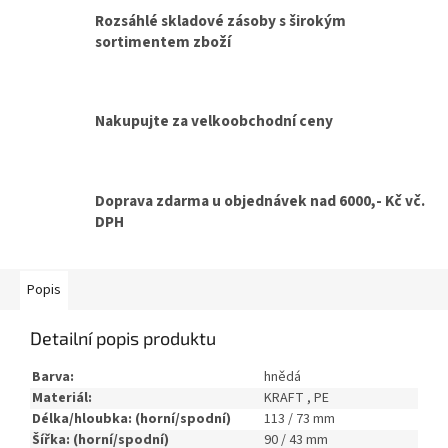
Rozsáhlé skladové zásoby s širokým
sortimentem zboží
Nakupujte za velkoobchodní ceny
Doprava zdarma u objednávek nad 6000,- Kč vč.
DPH
Popis
Detailní popis produktu
Barva:
hnědá
Materiál:
KRAFT , PE
Délka/hloubka: (horní/spodní)
113 / 73 mm
Šířka: (horní/spodní)
90 / 43 mm