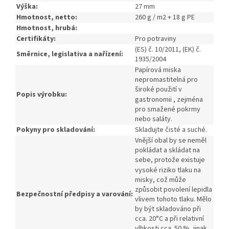
Výška:
27 mm
Hmotnost, netto:
260 g / m2 + 18 g PE
Hmotnost, hrubá:
Certifikáty:
Pro potraviny
(ES) č.
10/2011,
(EK) č.
Směrnice, legislativa a nařízení:
1935/2004
Papírová miska
nepromastitelná pro
široké použití v
Popis výrobku:
gastronomii , zejména
pro smažené pokrmy
nebo saláty.
Pokyny pro skladování:
Skladujte čisté a suché.
Vnější obal by se neměl
pokládat a skládat na
sebe, protože existuje
vysoké riziko tlaku na
misky, což může
způsobit povolení lepidla
Bezpečnostní předpisy a varování:
vlivem tohoto tlaku.
Mělo
by být skladováno při
cca.
20°C a při relativní
vlhkosti cca.
50 %, jinak