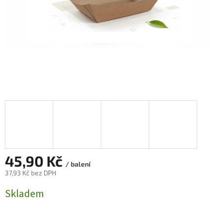
45,90 Kč
/ balení
37,93 Kč bez DPH
Měrná
Skladem
cena: