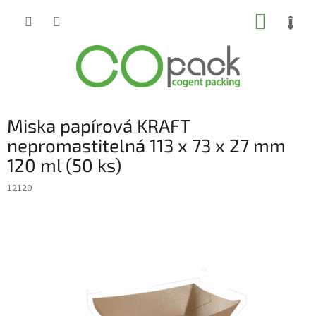
Přejít
NÁKUP
na
obsah
KOŠÍK
Miska papírová KRAFT
nepromastitelná 113 x 73 x 27 mm
120 ml (50 ks)
12120