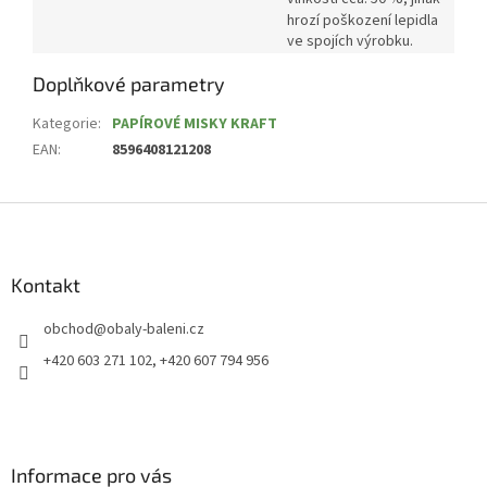
hrozí poškození lepidla
ve spojích výrobku.
Doplňkové parametry
Kategorie
:
PAPÍROVÉ MISKY KRAFT
EAN
:
8596408121208
Z
á
p
a
Kontakt
t
obchod
@
obaly-baleni.cz
í
+420 603 271 102, +420 607 794 956
Informace pro vás