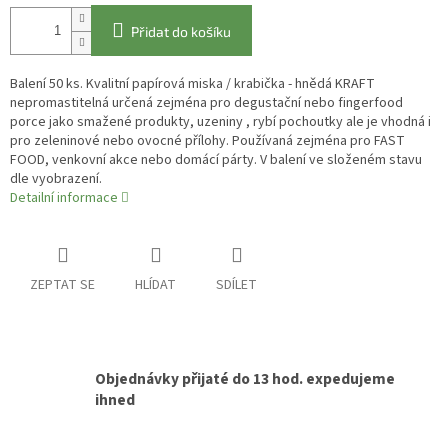
Přidat do košíku
Balení 50 ks. Kvalitní papírová miska / krabička - hnědá KRAFT
nepromastitelná určená zejména pro degustační nebo fingerfood
porce jako smažené produkty, uzeniny , rybí pochoutky ale je vhodná i
pro zeleninové nebo ovocné přílohy. Používaná zejména pro FAST
FOOD, venkovní akce nebo domácí párty. V balení ve složeném stavu
dle vyobrazení.
Detailní informace
ZEPTAT SE
HLÍDAT
SDÍLET
Objednávky přijaté do 13 hod. expedujeme
ihned