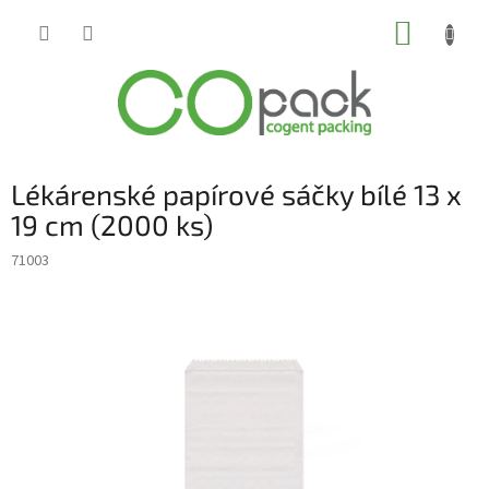
Přejít
NÁKUP
na
obsah
KOŠÍK
Lékárenské papírové sáčky bílé 13 x
19 cm (2000 ks)
71003