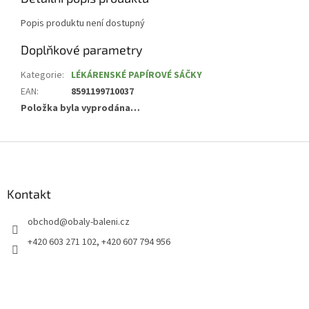
Popis produktu není dostupný
Doplňkové parametry
Kategorie
:
LÉKÁRENSKÉ PAPÍROVÉ SÁČKY
EAN
:
8591199710037
Položka byla vyprodána…
Z
á
p
a
Kontakt
t
obchod
@
obaly-baleni.cz
í
+420 603 271 102, +420 607 794 956