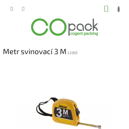
Přejít
NÁKUP
na
obsah
KOŠÍK
Metr svinovací 3 M
11003