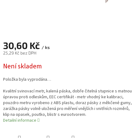
30,60 Kč
/ ks
25,29 Kč bez DPH
Měrná
Není skladem
cena:
Položka byla vyprodána…
Kvalitní svinovací metr, kalená páska, dobře čitelná stupnice s matnou
úpravou proti odleskům, EEC certifikát - metr vhodný ke kalibraci,
pouzdro metru vyrobeno z ABS plastu, doraz pásky z měkčené gumy,
zarážka pásky volně uložená pro měření vnějších i vnitřních rozměrů,
klip na opasek, poutko, blistr s eurootvorem.
Detailní informace