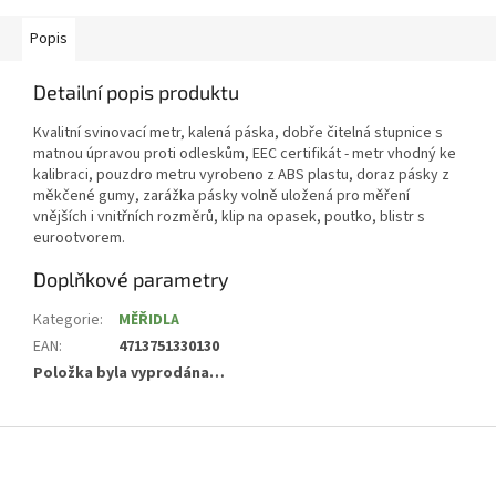
Popis
Detailní popis produktu
Kvalitní svinovací metr, kalená páska, dobře čitelná stupnice s
matnou úpravou proti odleskům, EEC certifikát - metr vhodný ke
kalibraci, pouzdro metru vyrobeno z ABS plastu, doraz pásky z
měkčené gumy, zarážka pásky volně uložená pro měření
vnějších i vnitřních rozměrů, klip na opasek, poutko, blistr s
eurootvorem.
Doplňkové parametry
Kategorie
:
MĚŘIDLA
EAN
:
4713751330130
Položka byla vyprodána…
Z
á
p