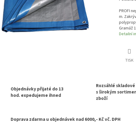
PROFI ne
m. Zakrý
polyprop
Gramáž 1
Detailní 
TISK
Rozsáhlé skladové
Objednávky přijaté do 13
s širokým sortim
hod. expedujeme ihned
zboží
Doprava zdarma u objednávek nad 6000,- Kč vč. DPH