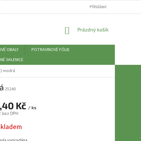
⚠️ ZÁSADY PRÁCE S OSOBNÍMI ÚDAJI (GDPR)
Přihlášení
NÁKUPNÍ
Prázdný košík
KOŠÍK
OVÉ OBALY
POTRAVINOVÉ FÓLIE
NÉ SKLENICE
E) modrá
á
25240
,40 Kč
/ ks
č bez DPH
skladem
byla vyprodána…