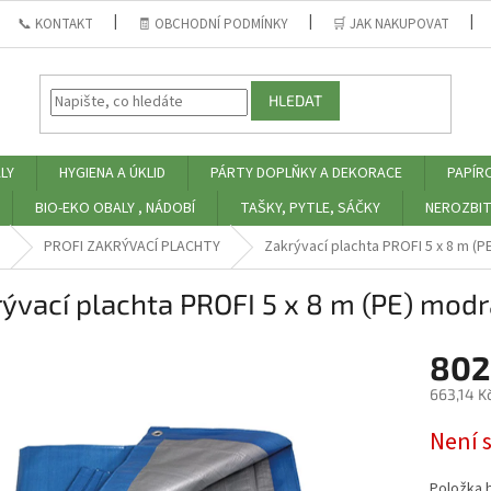
📞 KONTAKT
🧾 OBCHODNÍ PODMÍNKY
🛒 JAK NAKUPOVAT
HLEDAT
LY
HYGIENA A ÚKLID
PÁRTY DOPLŇKY A DEKORACE
PAPÍR
BIO-EKO OBALY , NÁDOBÍ
TAŠKY, PYTLE, SÁČKY
NEROZBIT
PROFI ZAKRÝVACÍ PLACHTY
Zakrývací plachta PROFI 5 x 8 m (P
ývací plachta PROFI 5 x 8 m (PE) modr
802
663,14 K
Měrná
Není 
cena:
Položka 