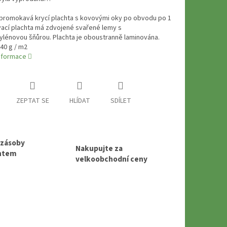
promokavá krycí plachta s kovovými oky po obvodu po 1
vací plachta má zdvojené svařené lemy s
ylénovou šňůrou. Plachta je oboustranně laminována.
40 g / m2
informace
ZEPTAT SE
HLÍDAT
SDÍLET
 zásoby
Nakupujte za
entem
velkoobchodní ceny