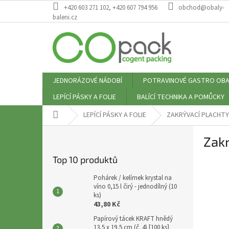
Přejít
+420 603 271 102, +420 607 794 956
obchod@obaly-
na
baleni.cz
obsah
JEDNORÁZOVÉ NÁDOBÍ
POTRAVINOVÉ GASTRO OBA
LEPÍCÍ PÁSKY A FOLIE
BALÍCÍ TECHNIKA A POMŮCKY
Domů
LEPÍCÍ PÁSKY A FOLIE
ZAKRÝVACÍ PLACHTY
P
Zakr
o
s
Top 10 produktů
t
r
Pohárek / kelímek krystal na
a
víno 0,15 l čirý - jednodílný (10
ks)
n
43,80 Kč
n
Papírový tácek KRAFT hnědý
í
13,5 x 19,5 cm (č. 4) [100 ks]