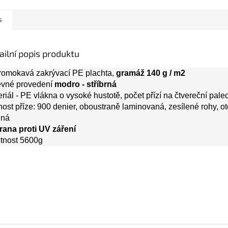
s
ailní popis produktu
romokavá zakrývací PE plachta,
gramáž 140 g / m2
evné provedení
modro - stříbrná
riál - PE vlákna o vysoké hustotě, počet přízí na čtvereční pale
ost příze: 900 denier, oboustraně laminovaná, zesílené rohy, ot
lná
rana proti UV záření
tnost 5600g