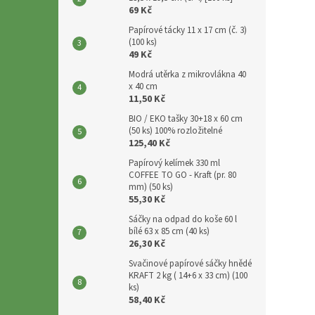
p
69 Kč
a
Papírové tácky 11 x 17 cm (č. 3)
n
(100 ks)
e
49 Kč
l
Modrá utěrka z mikrovlákna 40
x 40 cm
11,50 Kč
BIO / EKO tašky 30+18 x 60 cm
(50 ks) 100% rozložitelné
125,40 Kč
Papírový kelímek 330 ml
COFFEE TO GO - Kraft (pr. 80
mm) (50 ks)
55,30 Kč
Sáčky na odpad do koše 60 l
bílé 63 x 85 cm (40 ks)
26,30 Kč
Svačinové papírové sáčky hnědé
KRAFT 2 kg ( 14+6 x 33 cm) (100
ks)
58,40 Kč