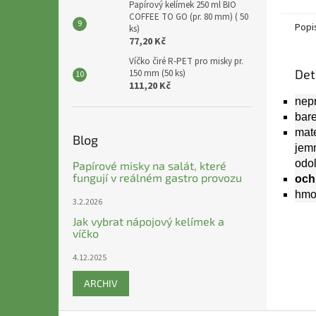
Papírový kelímek 250 ml BIO
COFFEE TO GO (pr. 80 mm) ( 50
Popi
ks)
77,20 Kč
Víčko čiré R-PET pro misky pr.
Det
150 mm (50 ks)
111,20 Kč
nep
bar
mate
Blog
jemn
odo
Papírové misky na salát, které
fungují v reálném gastro provozu
och
hmo
3.2.2026
Jak vybrat nápojový kelímek a
víčko
4.12.2025
ARCHIV