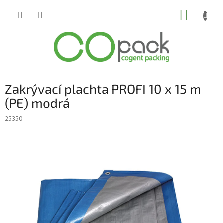
Přejít
NÁKUP
na
obsah
KOŠÍK
Zakrývací plachta PROFI 10 x 15 m
(PE) modrá
25350