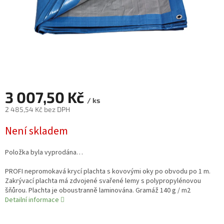
3 007,50 Kč
/ ks
2 485,54 Kč bez DPH
Měrná
Není skladem
cena:
Položka byla vyprodána…
PROFI nepromokavá krycí plachta s kovovými oky po obvodu po 1 m.
Zakrývací plachta má zdvojené svařené lemy s polypropylénovou
šňůrou. Plachta je oboustranně laminována. Gramáž 140 g / m2
Detailní informace