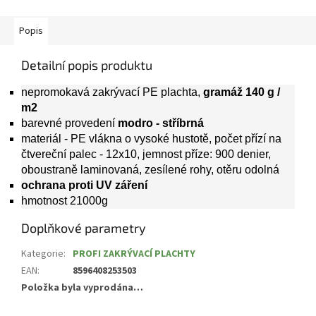
Popis
Detailní popis produktu
nepromokavá zakrývací PE plachta,
gramáž 140 g /
m2
barevné provedení
modro - stříbrná
materiál - PE vlákna o vysoké hustotě, počet přízí na
čtvereční palec - 12x10, jemnost příze: 900 denier,
oboustraně laminovaná, zesílené rohy, otěru odolná
ochrana proti UV záření
hmotnost 21000g
Doplňkové parametry
Kategorie
:
PROFI ZAKRÝVACÍ PLACHTY
EAN
:
8596408253503
Položka byla vyprodána…