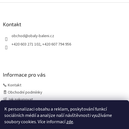
Z
á
p
a
Kontakt
t
obchod
@
obaly-baleni.cz
í
+420 603 271 102, +420 607 794 956
Informace pro vás
📞 Kontakt
🧾 Obchodní podmínky
🛒 Jak nakupovat
⚠️ Zásady práce s osobními údaji (GDPR)
K personalizaci obsahu a reklam, poskytování funkcí
sociálních médií a analýze naší návštěvnosti využíváme
soubory cookies. Více informací
zde
.