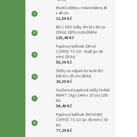
p
a
Modrá utěrka z mikrovlákna 40
x 40 cm
n
11,50 Kč
e
BIO / EKO tašky 30+18 x 60 cm
l
(50 ks) 100% rozložitelné
125,40 Kč
Papírový kelímek 330 ml
COFFEE TO GO - Kraft (pr. 80
mm) (50 ks)
55,30 Kč
Sáčky na odpad do koše 60 l
bílé 63 x 85 cm (40 ks)
26,30 Kč
Svačinové papírové sáčky hnědé
KRAFT 2 kg ( 14+6 x 33 cm) (100
ks)
58,40 Kč
Papírový kelímek 250 ml BIO
COFFEE TO GO (pr. 80 mm) ( 50
ks)
77,20 Kč