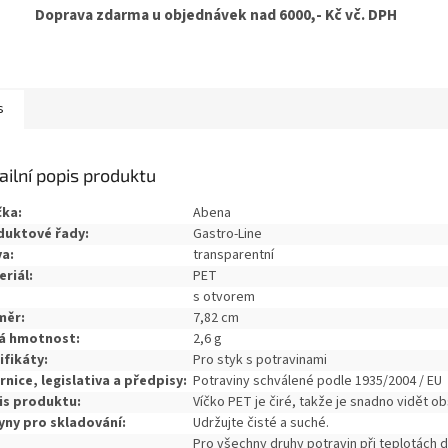
Doprava zdarma u objednávek nad 6000,- Kč vč. DPH
s
ailní popis produktu
čka:
Abena
duktové řady:
Gastro-Line
a:
transparentní
riál:
PET
s otvorem
měr:
7,82 cm
tá hmotnost:
2,6 g
ifikáty:
Pro styk s potravinami
nice, legislativa a předpisy:
Potraviny schválené podle 1935/2004 / EU
is produktu:
Víčko PET je čiré, takže je snadno vidět o
ny pro skladování:
Udržujte čisté a suché.
Pro všechny druhy potravin při teplotách d