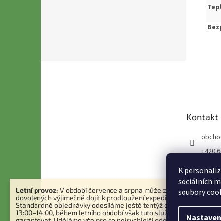
Tepl
Bezp
Z
á
p
a
t
Kontakt
í
obcho
+420 6
7 794 
K personaliz
sociálních m
Letní provoz:
V období července a srpna může z důvodu čerpání
soubory cook
dovolených výjimečně dojít k prodloužení expedice objednávek.
Standardně objednávky odesíláme ještě tentýž den při přijetí do
13:00–14:00, během letního období však tuto službu nemůžeme v
Nastaven
garantovat. Uděláme vše pro co nejrychlejší odeslání.