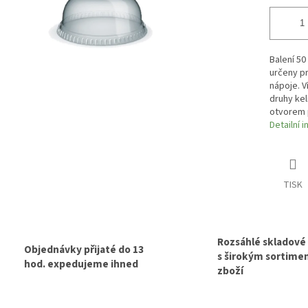
Balení 50
určeny pr
nápoje. 
druhy kel
otvorem 
Detailní 
TISK
Rozsáhlé skladové
Objednávky přijaté do 13
s širokým sortim
hod. expedujeme ihned
zboží