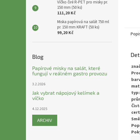
Víčko čiré R-PET pro misky pr.
150 mm (50 ks)
111,20 Kč
Miska papírová na salát 750 ml
pr. 150 mm KRAFT (50 ks)
99,20 Kč
Popi
Det
Blog
zna
Papírové misky na salát, které
Pro
fungují v reálném gastro provozu
barv
3.2.2026
mate
Jak vybrat nápojový kelímek a
typ:
víčko
prů
Čis
4.12.2025
cert
Směr
ARCHIV
Pop
Poky