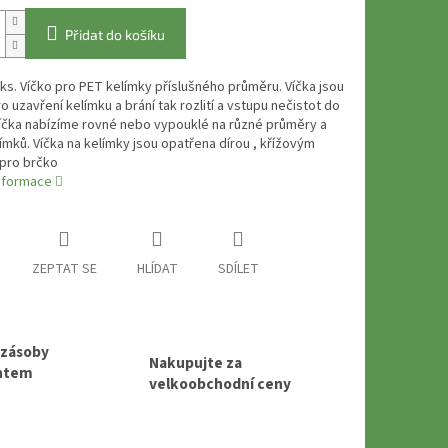
Přidat do košíku
 ks. Víčko pro PET kelímky příslušného průměru. Víčka jsou
o uzavření kelímku a brání tak rozlití a vstupu nečistot do
Víčka nabízíme rovné nebo vypouklé na různé průměry a
ímků. Víčka na kelímky jsou opatřena dírou , křížovým
pro brčko
informace
ZEPTAT SE
HLÍDAT
SDÍLET
 zásoby
Nakupujte za
entem
velkoobchodní ceny