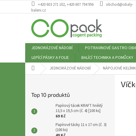
Přejít
+420 603 271 102, +420 607 794 956
obchod@obaly-
na
baleni.cz
obsah
JEDNORÁZOVÉ NÁDOBÍ
POTRAVINOVÉ GASTRO OBA
LEPÍCÍ PÁSKY A FOLIE
BALÍCÍ TECHNIKA A POMŮCKY
Domů
JEDNORÁZOVÉ NÁDOBÍ
NÁPOJOVÉ KELÍMK
P
Víčk
o
s
Top 10 produktů
t
r
Papírový tácek KRAFT hnědý
a
13,5 x 19,5 cm (č. 4) [100 ks]
69 Kč
n
n
Papírové tácky 11 x 17 cm (č. 3)
(100 ks)
í
49 Kč