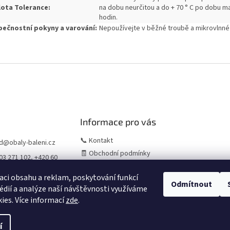
ota Tolerance:
na dobu neurčitou a do + 70 ° C po dobu m
hodin.
ečnostní pokyny a varování:
Nepoužívejte v běžné troubě a mikrovlnné
Informace pro vás
📞 Kontakt
d
@
obaly-baleni.cz
🧾 Obchodní podmínky
03 271 102, +420 60
🛒 Jak nakupovat
956
aci obsahu a reklam, poskytování funkcí
⚠️ Zásady práce s osobními
Odmítnout
édií a analýze naší návštěvnosti využíváme
údaji (GDPR)
ies. Více informací
zde
.
ždy
í