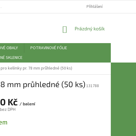
⚠️ ZÁSADY PRÁCE S OSOBNÍMI ÚDAJI (GDPR)
Přihlášení
NÁKUPNÍ
Prázdný košík
KOŠÍK
OVÉ OBALY
POTRAVINOVÉ FÓLIE
NÉ SKLENICE
pro kelímky pr. 78 mm průhledné (50 ks)
 78 mm průhledné (50 ks)
131788
50 Kč
/ balení
 bez DPH
dem