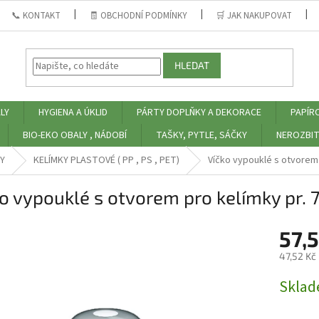
📞 KONTAKT
🧾 OBCHODNÍ PODMÍNKY
🛒 JAK NAKUPOVAT
HLEDAT
LY
HYGIENA A ÚKLID
PÁRTY DOPLŇKY A DEKORACE
PAPÍR
BIO-EKO OBALY , NÁDOBÍ
TAŠKY, PYTLE, SÁČKY
NEROZBIT
Y
KELÍMKY PLASTOVÉ ( PP , PS , PET)
Víčko vypouklé s otvorem 
o vypouklé s otvorem pro kelímky pr.
57,
47,52 Kč
Měrná
Skla
cena: