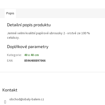
Popis
Detailní popis produktu
Jemné velmi kvalitní papírové ubrousky 2 - vrstvé ze 100 %
celulozy.
Doplňkové parametry
Kategorie
:
40 x 40 cm
EAN
:
8596408897066
Z
á
p
a
Kontakt
t
obchod
@
obaly-baleni.cz
í