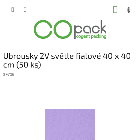
Přejít
NÁKUP
na
obsah
KOŠÍK
Ubrousky 2V světle fialové 40 x 40
cm (50 ks)
89706