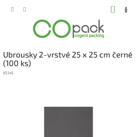
Přejít
NÁKUP
na
obsah
KOŠÍK
Ubrousky 2-vrstvé 25 x 25 cm černé
(100 ks)
85341