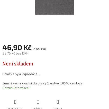
46,90 Kč
/ balení
38,76 Kč bez DPH
Měrná
Není skladem
cena:
Položka byla vyprodána…
Jemné velmi kvalitní ubrousky 2 vrstvé. 100 % celuloza
Detailní informace