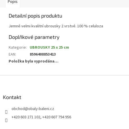
Popis
Detailní popis produktu
Jemné velmi kvalitní ubrousky 2 vrstvé. 100 % celuloza
Doplňkové parametry
Kategorie
:
UBROUSKY 25 x 25 cm
EAN
:
8596408853413
Položka byla vyprodána…
Z
á
p
a
Kontakt
t
obchod
@
obaly-baleni.cz
í
+420 603 271 102, +420 607 794 956