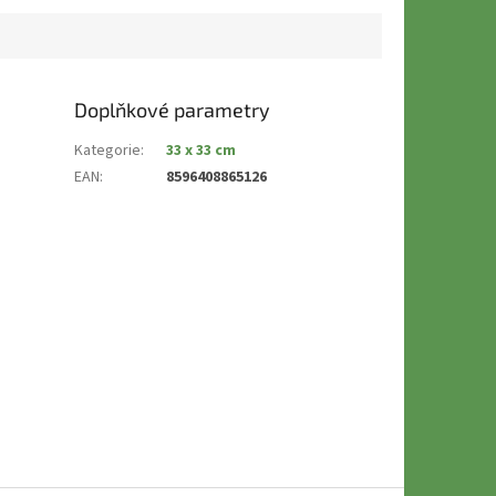
Doplňkové parametry
Kategorie
:
33 x 33 cm
EAN
:
8596408865126