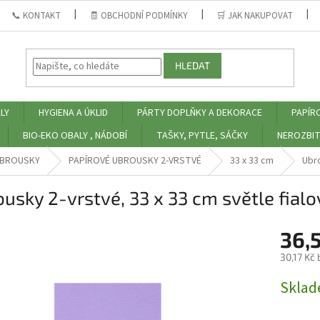
📞 KONTAKT
🧾 OBCHODNÍ PODMÍNKY
🛒 JAK NAKUPOVAT
HLEDAT
LY
HYGIENA A ÚKLID
PÁRTY DOPLŇKY A DEKORACE
PAPÍR
BIO-EKO OBALY , NÁDOBÍ
TAŠKY, PYTLE, SÁČKY
NEROZBIT
UBROUSKY
PAPÍROVÉ UBROUSKY 2-VRSTVÉ
33 x 33 cm
Ubro
usky 2-vrstvé, 33 x 33 cm světle fialo
36,
30,17 Kč
Měrná
Skla
cena: