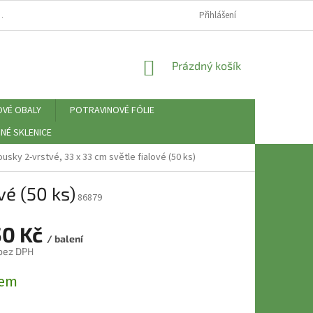
⚠️ ZÁSADY PRÁCE S OSOBNÍMI ÚDAJI (GDPR)
Přihlášení
NÁKUPNÍ
Prázdný košík
KOŠÍK
OVÉ OBALY
POTRAVINOVÉ FÓLIE
NÉ SKLENICE
usky 2-vrstvé, 33 x 33 cm světle fialové (50 ks)
vé (50 ks)
86879
50 Kč
/ balení
 bez DPH
dem