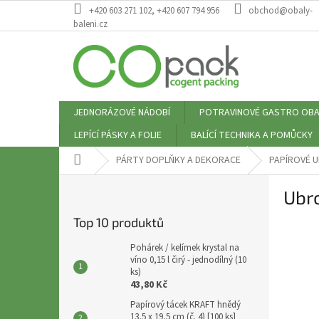
Přejít
+420 603 271 102, +420 607 794 956
obchod@obaly-
na
baleni.cz
obsah
JEDNORÁZOVÉ NÁDOBÍ
POTRAVINOVÉ GASTRO OBA
LEPÍCÍ PÁSKY A FOLIE
BALÍCÍ TECHNIKA A POMŮCKY
Domů
PÁRTY DOPLŇKY A DEKORACE
PAPÍROVÉ 
P
Ubro
o
s
Top 10 produktů
t
r
Pohárek / kelímek krystal na
a
víno 0,15 l čirý - jednodílný (10
ks)
n
43,80 Kč
n
Papírový tácek KRAFT hnědý
í
13,5 x 19,5 cm (č. 4) [100 ks]