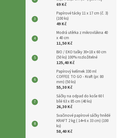
p
69 Kč
a
Papírové tácky 11 x 17 cm (č. 3)
n
(100 ks)
e
49 Kč
l
Modrá utěrka z mikrovlákna 40
x 40 cm
11,50 Kč
BIO / EKO tašky 30+18 x 60 cm
(50 ks) 100% rozložitelné
125,40 Kč
Papírový kelímek 330 ml
COFFEE TO GO - Kraft (pr. 80
mm) (50 ks)
55,30 Kč
Sáčky na odpad do koše 60 l
bílé 63 x 85 cm (40 ks)
26,30 Kč
Svačinové papírové sáčky hnědé
KRAFT 2 kg ( 14+6 x 33 cm) (100
ks)
58,40 Kč