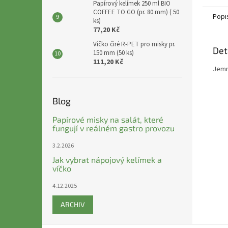
Papírový kelímek 250 ml BIO
COFFEE TO GO (pr. 80 mm) ( 50
Popi
ks)
77,20 Kč
Víčko čiré R-PET pro misky pr.
Det
150 mm (50 ks)
111,20 Kč
Jemn
Blog
Papírové misky na salát, které
fungují v reálném gastro provozu
3.2.2026
Jak vybrat nápojový kelímek a
víčko
4.12.2025
ARCHIV