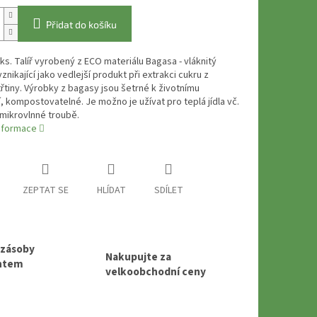
Přidat do košíku
 ks. Talíř vyrobený z ECO materiálu Bagasa - vláknitý
vznikající jako vedlejší produkt při extrakci cukru z
řtiny. Výrobky z bagasy jsou šetrné k životnímu
, kompostovatelné. Je možno je užívat pro teplá jídla vč.
mikrovlnné troubě.
informace
ZEPTAT SE
HLÍDAT
SDÍLET
 zásoby
Nakupujte za
entem
velkoobchodní ceny