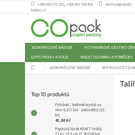
Přejít
+420 603 271 102, +420 607 794 956
obchod@obaly-
na
baleni.cz
obsah
JEDNORÁZOVÉ NÁDOBÍ
POTRAVINOVÉ GASTRO OBA
LEPÍCÍ PÁSKY A FOLIE
BALÍCÍ TECHNIKA A POMŮCKY
Domů
JEDNORÁZOVÉ NÁDOBÍ
BIO ROZLOŽITELN
P
Talí
o
s
Top 10 produktů
t
r
Pohárek / kelímek krystal na
a
víno 0,15 l čirý - jednodílný (10
ks)
n
43,80 Kč
n
Papírový tácek KRAFT hnědý
í
13,5 x 19,5 cm (č. 4) [100 ks]