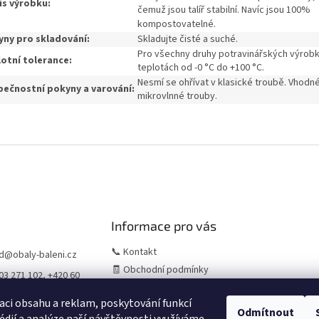
is výrobku:
čemuž jsou talíř stabilní.
Navíc jsou 100%
kompostovatelné.
ny pro skladování:
Skladujte čisté a suché.
Pro všechny druhy potravinářských výrobk
otní tolerance:
teplotách od -0 °C do +100 °C.
Nesmí se ohřívat v klasické troubě.
Vhodné
ečnostní pokyny a varování:
mikrovlnné trouby.
Informace pro vás
📞 Kontakt
d
@
obaly-baleni.cz
🧾 Obchodní podmínky
03 271 102, +420 60
🛒 Jak nakupovat
956
aci obsahu a reklam, poskytování funkcí
⚠️ Zásady práce s osobními
Odmítnout