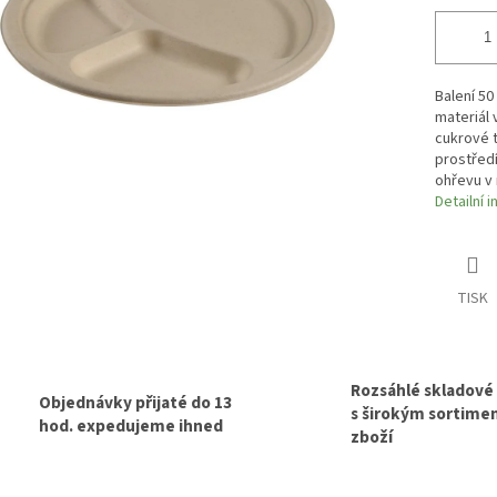
Balení 50
materiál 
cukrové t
prostředí
ohřevu v 
Detailní 
TISK
Rozsáhlé skladové
Objednávky přijaté do 13
s širokým sortim
hod. expedujeme ihned
zboží