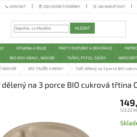
📞 KONTAKT
🧾 OBCHODNÍ PODMÍNKY
🛒 JAK NAKUPOVAT
HLEDAT
LY
HYGIENA A ÚKLID
PÁRTY DOPLŇKY A DEKORACE
PAPÍR
BIO-EKO OBALY , NÁDOBÍ
TAŠKY, PYTLE, SÁČKY
NEROZBIT
É NÁDOBÍ
BIO TALÍŘE A MISKY
Talíř dělený na 3 porce BIO cukrov
ř dělený na 3 porce BIO cukrová třtina 
149
123,22 K
Měrná
Skla
cena: