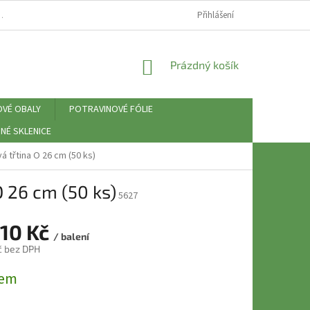
⚠️ ZÁSADY PRÁCE S OSOBNÍMI ÚDAJI (GDPR)
Přihlášení
NÁKUPNÍ
Prázdný košík
KOŠÍK
OVÉ OBALY
POTRAVINOVÉ FÓLIE
NÉ SKLENICE
á třtina O 26 cm (50 ks)
O 26 cm (50 ks)
5627
,10 Kč
/ balení
č bez DPH
dem