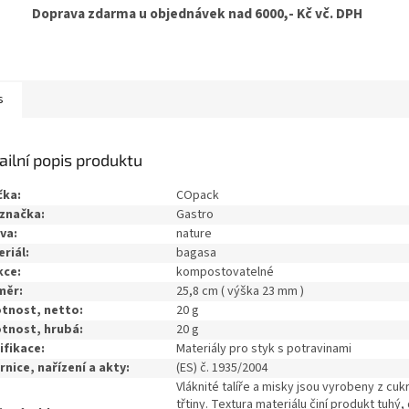
Doprava zdarma u objednávek nad 6000,- Kč vč. DPH
s
ailní popis produktu
čka:
COpack
značka:
Gastro
va:
nature
riál:
bagasa
kce:
kompostovatelné
měr:
25,8 cm ( výška 23 mm )
tnost, netto:
20 g
tnost, hrubá:
20 g
ifikace:
Materiály pro styk s potravinami
nice, nařízení a akty:
(ES) č. 1935/2004
Vláknité talíře a misky jsou vyrobeny z cu
třtiny.
Textura materiálu činí produkt tuhý, 