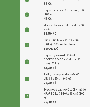
p
69 Kč
a
Papírové tácky 11 x 17 cm (č. 3)
n
(100 ks)
e
49 Kč
l
Modrá utěrka z mikrovlákna 40
x 40 cm
11,50 Kč
BIO / EKO tašky 30+18 x 60 cm
(50 ks) 100% rozložitelné
125,40 Kč
Papírový kelímek 330 ml
COFFEE TO GO - Kraft (pr. 80
mm) (50 ks)
55,30 Kč
Sáčky na odpad do koše 60 l
bílé 63 x 85 cm (40 ks)
26,30 Kč
Svačinové papírové sáčky hnědé
KRAFT 2 kg ( 14+6 x 33 cm) (100
ks)
58,40 Kč