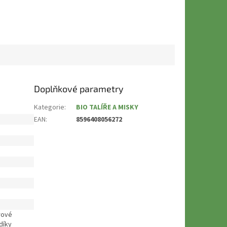
Doplňkové parametry
Kategorie
:
BIO TALÍŘE A MISKY
EAN
:
8596408056272
krové
díky