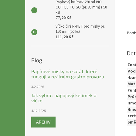
Papírový kelímek 250 ml BIO
COFFEE TO GO (pr. 80 mm) ( 50
ks)
77,20 Kč
Víčko čiré R-PET pro misky pr.
150 mm (50 ks)
Popi
111,20 Kč
Det
Blog
Zna
Papírové misky na salát, které
Pod
fungují v reálném gastro provozu
-bar
Mate
3.2.2026
Fun
Jak vybrat nápojový kelímek a
Prů
víčko
Hmo
Hmo
4.12.2025
cert
ARCHIV
Směr