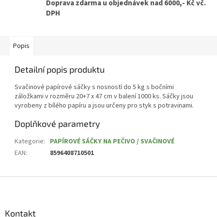
Doprava zdarma u objednávek nad 6000,- Kč vč.
DPH
Popis
Detailní popis produktu
Svačinové papírové sáčky s nosností do 5 kg s bočními
záložkami v rozměru 20+7 x 47 cm v balení 1000 ks. Sáčky jsou
vyrobeny z bílého papíru a jsou určeny pro styk s potravinami.
Doplňkové parametry
Kategorie
:
PAPÍROVÉ SÁČKY NA PEČIVO / SVAČINOVÉ
EAN
:
8596408710501
Z
á
p
a
Kontakt