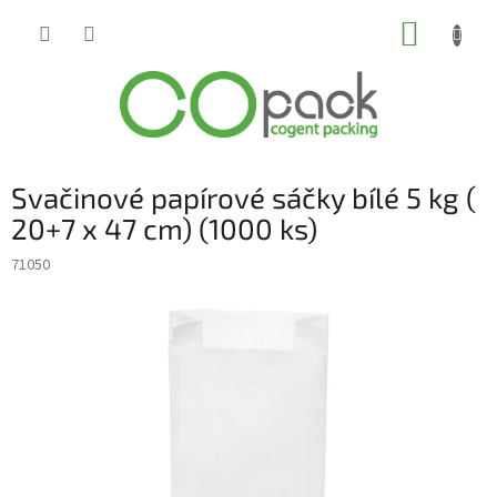
Přejít
NÁKUP
na
obsah
KOŠÍK
Svačinové papírové sáčky bílé 5 kg (
20+7 x 47 cm) (1000 ks)
71050