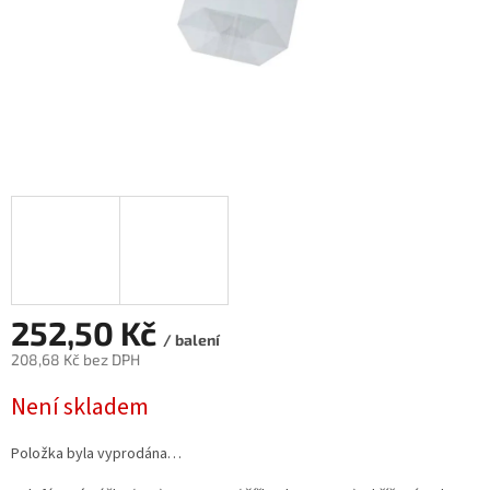
252,50 Kč
/ balení
208,68 Kč bez DPH
Měrná
Není skladem
cena:
Položka byla vyprodána…