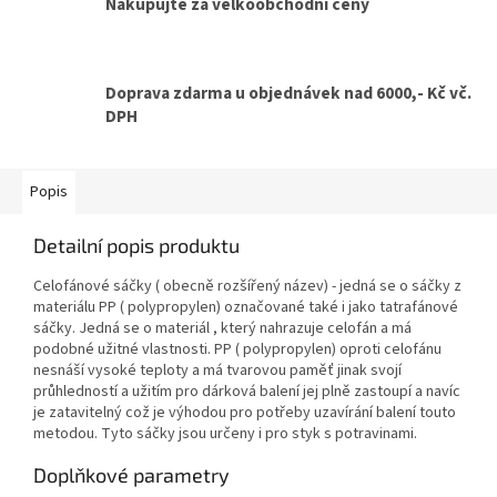
Nakupujte za velkoobchodní ceny
Doprava zdarma u objednávek nad 6000,- Kč vč.
DPH
Popis
Detailní popis produktu
Celofánové sáčky ( obecně rozšířený název) - jedná se o sáčky z
materiálu PP ( polypropylen) označované také i jako tatrafánové
sáčky. Jedná se o materiál , který nahrazuje celofán a má
podobné užitné vlastnosti. PP ( polypropylen) oproti celofánu
nesnáší vysoké teploty a má tvarovou paměť jinak svojí
průhledností a užitím pro dárková balení jej plně zastoupí a navíc
je zatavitelný což je výhodou pro potřeby uzavírání balení touto
metodou. Tyto sáčky jsou určeny i pro styk s potravinami.
Doplňkové parametry