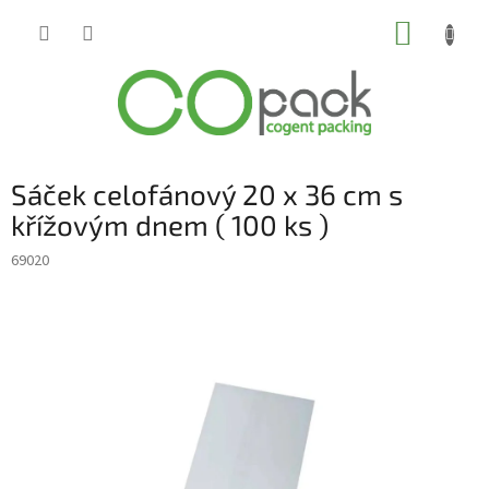
Přejít
NÁKUP
na
obsah
KOŠÍK
Sáček celofánový 20 x 36 cm s
křížovým dnem ( 100 ks )
69020