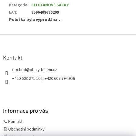
Kategorie
:
CELOFÁNOVÉ SÁČKY
EAN
:
8596408690209
Položka byla vyprodána…
Z
á
p
a
Kontakt
t
obchod
@
obaly-baleni.cz
í
+420 603 271 102, +420 607 794 956
Informace pro vás
📞 Kontakt
🧾 Obchodní podmínky