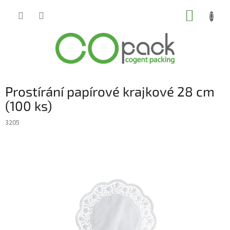
Přejít
NÁKUP
na
obsah
KOŠÍK
Prostírání papírové krajkové 28 cm
(100 ks)
3205