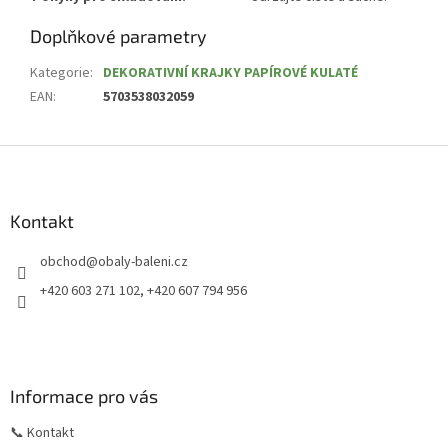
Doplňkové parametry
Kategorie
:
DEKORATIVNÍ KRAJKY PAPÍROVÉ KULATÉ
EAN
:
5703538032059
Z
á
p
a
Kontakt
t
obchod
@
obaly-baleni.cz
í
+420 603 271 102, +420 607 794 956
Informace pro vás
📞 Kontakt