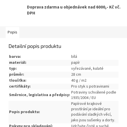
Doprava zdarma u objednávek nad 6000,- Kč vč.
DPH
Popis
Detailní popis produktu
barva:
bílá
materiál:
papír
typ:
vyřezávané, kulaté
průměr:
28 cm
tloušťka:
40 g / m2
certifikáty:
Pro styk s potravinami
Potraviny schválené podle
Směrnice, legislativa a předpisy:
1935/2004 / EU
Papírové krajkové
prostírání
je ideální pro
Popis produktu:
podávání sladkých věcí,
jako jsou sušenky a dorty.
Pokyny pro skladování:
Udržujte čisté a suché.