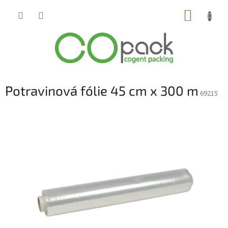
Přejít
NÁKUP
na
obsah
KOŠÍK
Potravinová fólie 45 cm x 300 m
69215