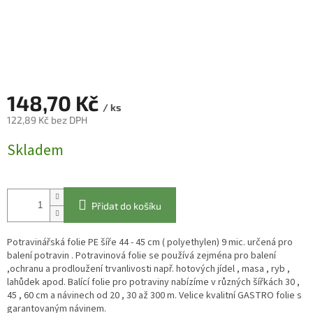
148,70 Kč
/ ks
122,89 Kč bez DPH
Měrná
Skladem
cena:
Přidat do košíku
Potravinářská folie PE šíře 44 - 45 cm ( polyethylen) 9 mic. určená pro
balení potravin . Potravinová folie se používá zejména pro balení
,ochranu a prodloužení trvanlivosti např. hotových jídel , masa , ryb ,
lahůdek apod. Balící folie pro potraviny nabízíme v různých šířkách 30 ,
45 , 60 cm a návinech od 20 , 30 až 300 m. Velice kvalitní GASTRO folie s
garantovaným návinem.