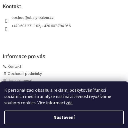
a
Kontakt
t
obchod
@
obaly-baleni.cz
í
+420 603 271 102, +420 607 794 956
Informace pro vás
📞 Kontakt
🧾 Obchodní podmínky
🛒 Jak nakupovat
⚠️ Zásady práce s osobními údaji (GDPR)
K personalizaci obsahu a reklam, poskytování funkcí
sociálních médií a analýze naší návštěvnosti využíváme
soubory cookies. Více informací
zde
.
Vytvořil Shoptet
Letní provoz:
V období července a srpna může z důvodu
Nastavení
čerpání dovolených výjimečně dojít k prodloužení
expedice objednávek. Standardně objednávky odesíláme