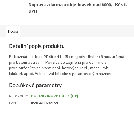
Doprava zdarma u objednávek nad 6000,- Kč vč.
DPH
Popis
Detailní popis produktu
Potravinářská folie PE šíře 44 - 45 cm ( polyethylen) 9 mic. určená
pro balení potravin . Používá se zejména pro ochranu a
prodloužení trvanlivosti např. hotových jídel , masa , ryb ,
lahůdek apod. Velice kvalitní folie s garantovaným návinem.
Doplňkové parametry
Kategorie
:
POTRAVINOVÉ FÓLIE (PE)
EAN
:
8596408692159
Z
á
p