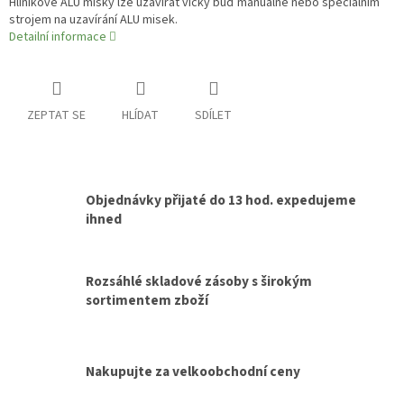
Hliníkové ALU misky lze uzavírat víčky buď manuálně nebo speciálním
strojem na uzavírání ALU misek.
Detailní informace
ZEPTAT SE
HLÍDAT
SDÍLET
Objednávky přijaté do 13 hod. expedujeme
ihned
Rozsáhlé skladové zásoby s širokým
sortimentem zboží
Nakupujte za velkoobchodní ceny