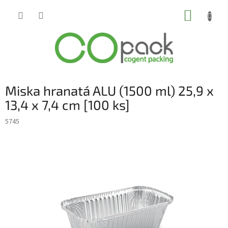
Přejít
NÁKUP
na
obsah
KOŠÍK
Miska hranatá ALU (1500 ml) 25,9 x
13,4 x 7,4 cm [100 ks]
5745