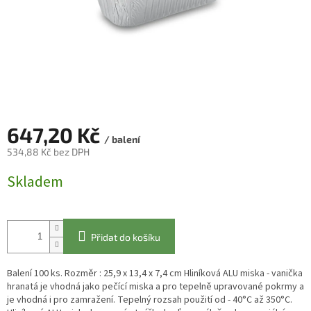
647,20 Kč
/ balení
534,88 Kč bez DPH
Měrná
Skladem
cena:
Přidat do košíku
Balení 100 ks. Rozměr : 25,9 x 13,4 x 7,4 cm Hliníková ALU miska - vanička
hranatá je vhodná jako pečící miska a pro tepelně upravované pokrmy a
je vhodná i pro zamražení. Tepelný rozsah použití od - 40°C až 350°C.