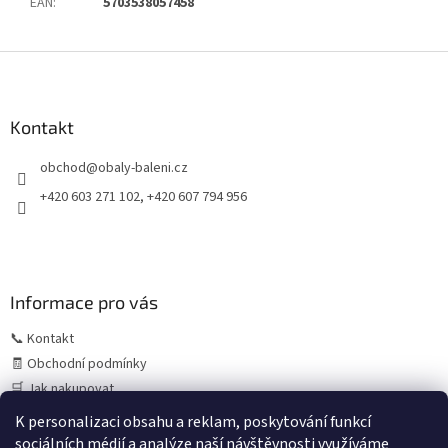
EAN
:
5703538057458
Z
á
p
a
Kontakt
t
obchod
@
obaly-baleni.cz
í
+420 603 271 102, +420 607 794 956
Informace pro vás
📞 Kontakt
🧾 Obchodní podmínky
🛒 Jak nakupovat
⚠️ Zásady práce s osobními údaji (GDPR)
K personalizaci obsahu a reklam, poskytování funkcí
sociálních médií a analýze naší návštěvnosti využíváme