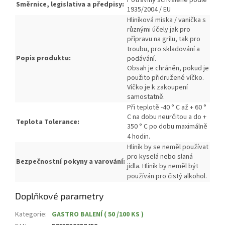
Potraviny schválené podle
Směrnice, legislativa a předpisy:
1935/2004 / EU
Hliníková miska / vanička s
různými účely jak pro
přípravu na grilu, tak pro
troubu, pro skladování a
Popis produktu:
podávání.
Obsah je chráněn, pokud je
použito přidružené víčko.
Víčko je k zakoupení
samostatně.
Při teplotě -40 ° C až + 60 °
C na dobu neurčitou a do +
Teplota Tolerance:
350 ° C po dobu maximálně
4 hodin.
Hliník by se neměl používat
pro kyselá nebo slaná
Bezpečnostní pokyny a varování:
jídla.
Hliník by neměl být
používán pro čistý alkohol.
Doplňkové parametry
Kategorie
:
GASTRO BALENÍ ( 50 /100 KS )