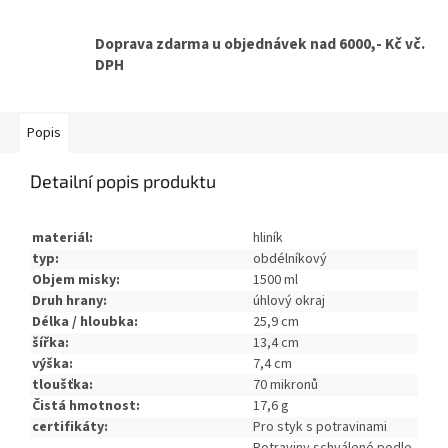
Doprava zdarma u objednávek nad 6000,- Kč vč.
DPH
Popis
Detailní popis produktu
materiál:
hliník
typ:
obdélníkový
Objem misky:
1500 ml
Druh hrany:
úhlový okraj
Délka / hloubka:
25,9 cm
šířka:
13,4 cm
výška:
7,4 cm
tloušťka:
70 mikronů
Čistá hmotnost:
17,6 g
certifikáty:
Pro styk s potravinami