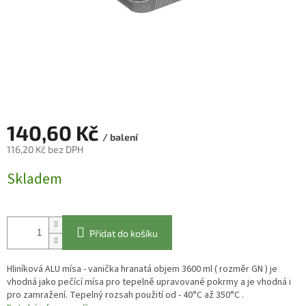
140,60 Kč
/ balení
116,20 Kč bez DPH
Měrná
Skladem
cena:
Přidat do košíku
Hliníková ALU mísa - vanička hranatá objem 3600 ml ( rozměr GN ) je
vhodná jako pečící mísa pro tepelně upravované pokrmy a je vhodná i
pro zamražení. Tepelný rozsah použití od - 40°C až 350°C .