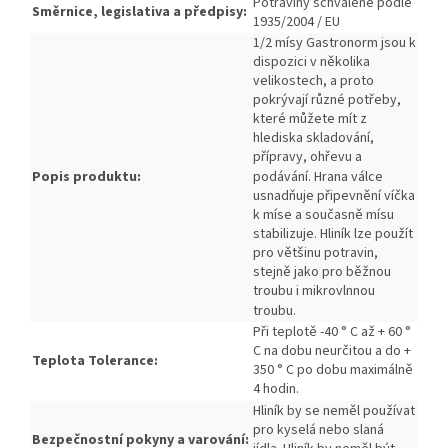
Potraviny schválené podle
Směrnice, legislativa a předpisy:
1935/2004 / EU
1/2 mísy Gastronorm jsou k
dispozici v několika
velikostech, a proto
pokrývají různé potřeby,
které můžete mít z
hlediska skladování,
přípravy, ohřevu a
Popis produktu:
podávání.
Hrana válce
usnadňuje připevnění víčka
k míse a současně mísu
stabilizuje.
Hliník lze použít
pro většinu potravin,
stejně jako pro běžnou
troubu i mikrovlnnou
troubu.
Při teplotě -40 ° C až + 60 °
C na dobu neurčitou a do +
Teplota Tolerance:
350 ° C po dobu maximálně
4 hodin.
Hliník by se neměl používat
pro kyselá nebo slaná
Bezpečnostní pokyny a varování: