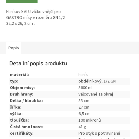
Hliníkové ALU víčko vnější pro
GASTRO mísy v rozměru GN 1/2
32,2 x 26, 2 cm .
Popis
Detailní popis produktu
materiál:
hliník
typ:
obdélníkový, 1/2 GN
Objem mísy:
3600 ml
Druh hrany:
válcované za okraj
Délka / hloubka:
33 cm
šířka:
27 cm
výška:
6,5 cm
tloušťka:
100 mikronů
Čistá hmotnost:
41 g
certifikáty:
Pro styk s potravinami