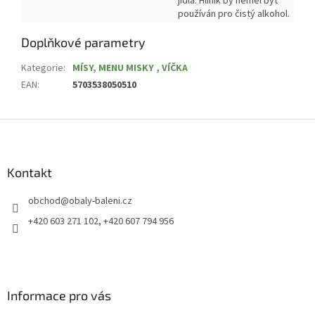
jídla.
Hliník by neměl být
používán pro čistý alkohol.
Doplňkové parametry
Kategorie
:
MÍSY, MENU MISKY , VÍČKA
EAN
:
5703538050510
Z
á
p
a
Kontakt
t
obchod
@
obaly-baleni.cz
í
+420 603 271 102, +420 607 794 956
Informace pro vás