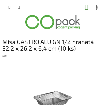
Přejít
NÁKUP
na
obsah
KOŠÍK
Mísa GASTRO ALU GN 1/2 hranatá
32,2 x 26,2 x 6,4 cm (10 ks)
5051