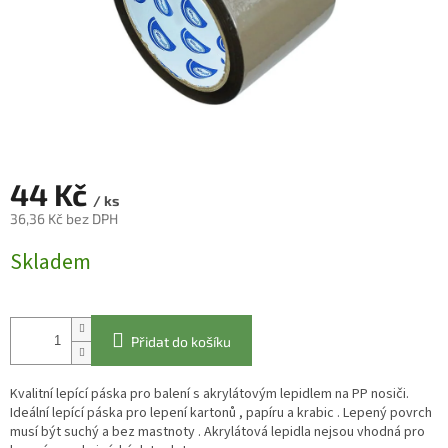
44 Kč
/ ks
36,36 Kč bez DPH
Měrná
Skladem
cena:
Přidat do košíku
Kvalitní lepící páska pro balení s akrylátovým lepidlem na PP nosiči.
Ideální lepící páska pro lepení kartonů , papíru a krabic . Lepený povrch
musí být suchý a bez mastnoty . Akrylátová lepidla nejsou vhodná pro