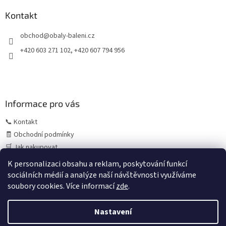
p
a
Kontakt
t
obchod
@
obaly-baleni.cz
í
+420 603 271 102, +420 607 794 956
Informace pro vás
📞 Kontakt
🧾 Obchodní podmínky
🛒 Jak nakupovat
⚠️ Zásady práce s osobními údaji (GDPR)
K personalizaci obsahu a reklam, poskytování funkcí
sociálních médií a analýze naší návštěvnosti využíváme
soubory cookies. Více informací
zde
.
Vytvořil Shoptet
Letní provoz:
V období července a srpna může z důvodu
Nastavení
čerpání dovolených výjimečně dojít k prodloužení
expedice objednávek. Standardně objednávky odesíláme