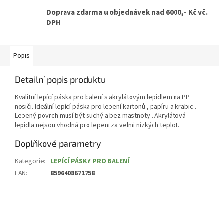
Doprava zdarma u objednávek nad 6000,- Kč vč.
DPH
Popis
Detailní popis produktu
Kvalitní lepící páska pro balení s akrylátovým lepidlem na PP
nosiči. Ideální lepící páska pro lepení kartonů , papíru a krabic .
Lepený povrch musí být suchý a bez mastnoty . Akrylátová
lepidla nejsou vhodná pro lepení za velmi nízkých teplot.
Doplňkové parametry
Kategorie
:
LEPÍCÍ PÁSKY PRO BALENÍ
EAN
:
8596408671758
Z
á