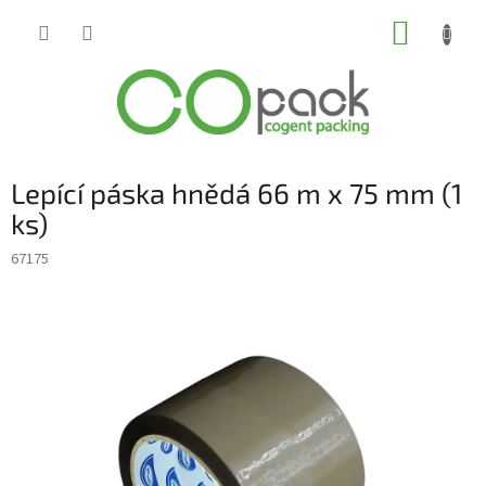
Přejít
NÁKUP
na
obsah
KOŠÍK
Lepící páska hnědá 66 m x 75 mm (1
ks)
67175