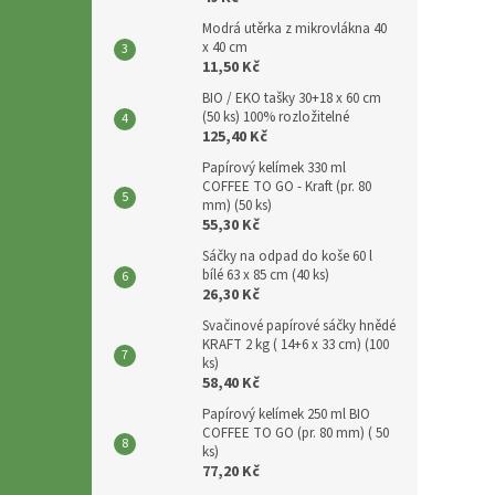
p
a
Modrá utěrka z mikrovlákna 40
x 40 cm
n
11,50 Kč
e
BIO / EKO tašky 30+18 x 60 cm
l
(50 ks) 100% rozložitelné
125,40 Kč
Papírový kelímek 330 ml
COFFEE TO GO - Kraft (pr. 80
mm) (50 ks)
55,30 Kč
Sáčky na odpad do koše 60 l
bílé 63 x 85 cm (40 ks)
26,30 Kč
Svačinové papírové sáčky hnědé
KRAFT 2 kg ( 14+6 x 33 cm) (100
ks)
58,40 Kč
Papírový kelímek 250 ml BIO
COFFEE TO GO (pr. 80 mm) ( 50
ks)
77,20 Kč