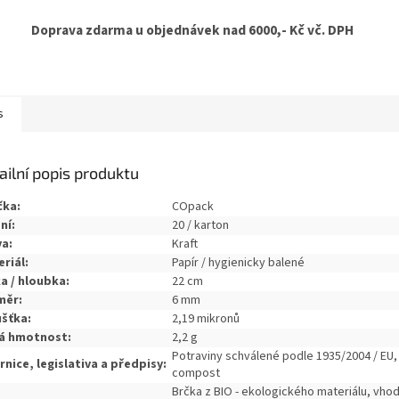
Doprava zdarma u objednávek nad 6000,- Kč vč. DPH
s
ailní popis produktu
čka:
COpack
ní:
20 / karton
a:
Kraft
riál:
Papír / hygienicky balené
a / hloubka:
22 cm
měr:
6 mm
šťka:
2,19 mikronů
tá hmotnost:
2,2 g
Potraviny schválené podle 1935/2004 / EU,
nice, legislativa a předpisy:
compost
Brčka z BIO - ekologického materiálu, vho