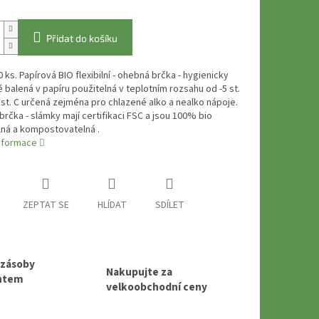
Přidat do košíku
0 ks. Papírová BIO flexibilní - ohebná brčka - hygienicky
ě balená v papíru použitelná v teplotním rozsahu od -5 st.
 st. C určená zejména pro chlazené alko a nealko nápoje.
brčka - slámky mají certifikaci FSC a jsou 100% bio
lná a kompostovatelná .
informace
ZEPTAT SE
HLÍDAT
SDÍLET
 zásoby
Nakupujte za
entem
velkoobchodní ceny