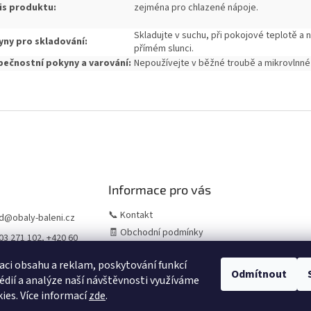
is produktu:
zejména pro chlazené
nápoje.
Skladujte v suchu, při pokojové teplotě a 
ny pro skladování:
přímém slunci.
ečnostní pokyny a varování:
Nepoužívejte v běžné troubě a mikrovlnné
Informace pro vás
📞 Kontakt
d
@
obaly-baleni.cz
🧾 Obchodní podmínky
03 271 102, +420 60
🛒 Jak nakupovat
956
aci obsahu a reklam, poskytování funkcí
⚠️ Zásady práce s osobními
Odmítnout
édií a analýze naší návštěvnosti využíváme
údaji (GDPR)
ies. Více informací
zde
.