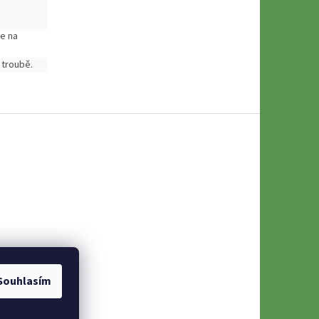
ne na
 troubě.
Souhlasím