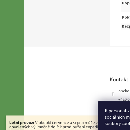
Pop
Poky
Bezp
Z
á
p
a
t
Kontakt
í
obcho
+420 6
7 794 
K personaliz
sociálních m
Letní provoz:
V období července a srpna může z důvodu čerpání
soubory cook
dovolených výjimečně dojít k prodloužení expedice objednávek.