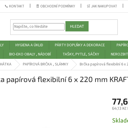
📞 KONTAKT
🧾 OBCHODNÍ PODMÍNKY
🛒 JAK NAKUPOVAT
HLEDAT
LY
HYGIENA A ÚKLID
PÁRTY DOPLŇKY A DEKORACE
PAPÍR
BIO-EKO OBALY , NÁDOBÍ
TAŠKY, PYTLE, SÁČKY
NEROZBIT
CHÁTKA
PAPÍROVÁ BRČKA , SLÁMKY
Brčka papírová flexibilní 6 
a papírová flexibilní 6 x 220 mm KRAFT
77,
64,13 Kč
Měrná
Skla
cena: