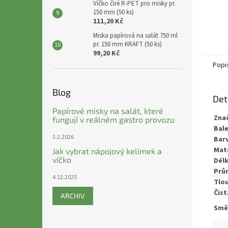
Víčko čiré R-PET pro misky pr.
150 mm (50 ks)
111,20 Kč
Miska papírová na salát 750 ml
pr. 150 mm KRAFT (50 ks)
99,20 Kč
Popi
Blog
Det
Papírové misky na salát, které
Zna
fungují v reálném gastro provozu
Bale
3.2.2026
Barv
Mate
Jak vybrat nápojový kelímek a
víčko
Délk
Prů
4.12.2025
Tlou
Čis
ARCHIV
Směr