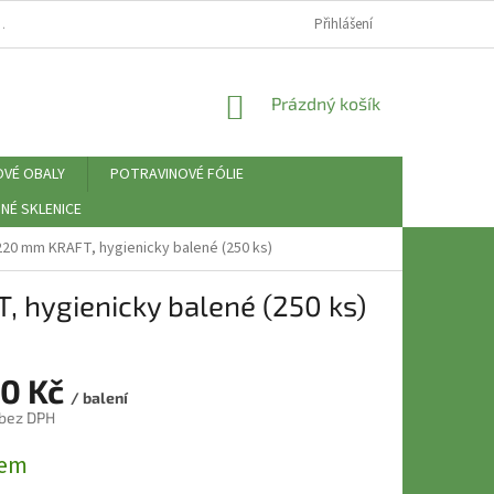
⚠️ ZÁSADY PRÁCE S OSOBNÍMI ÚDAJI (GDPR)
Přihlášení
NÁKUPNÍ
Prázdný košík
KOŠÍK
OVÉ OBALY
POTRAVINOVÉ FÓLIE
NÉ SKLENICE
x 220 mm KRAFT, hygienicky balené (250 ks)
, hygienicky balené (250 ks)
60 Kč
/ balení
 bez DPH
dem