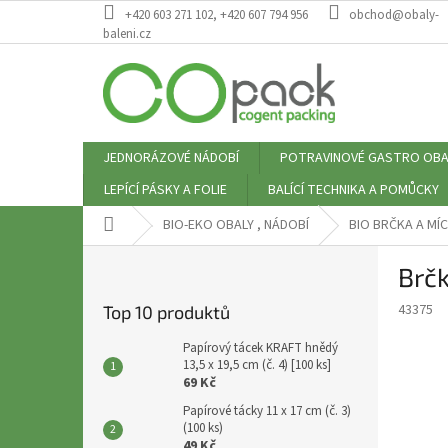
Přejít
+420 603 271 102, +420 607 794 956
obchod@obaly-
na
baleni.cz
obsah
JEDNORÁZOVÉ NÁDOBÍ
POTRAVINOVÉ GASTRO OBA
LEPÍCÍ PÁSKY A FOLIE
BALÍCÍ TECHNIKA A POMŮCKY
Domů
BIO-EKO OBALY , NÁDOBÍ
BIO BRČKA A MÍ
P
Brčk
o
s
43375
Top 10 produktů
t
r
Papírový tácek KRAFT hnědý
a
13,5 x 19,5 cm (č. 4) [100 ks]
69 Kč
n
n
Papírové tácky 11 x 17 cm (č. 3)
(100 ks)
í
49 Kč