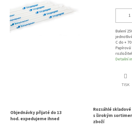
Balení 25
jednotliv
C do + 70
Papírová 
rozložite
Detailní 
TISK
Rozsáhlé skladové
Objednávky přijaté do 13
s širokým sortim
hod. expedujeme ihned
zboží