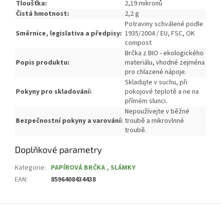
Tloušťka:
2,19 mikronů
Čistá hmotnost:
2,2 g
Potraviny schválené podle
Směrnice, legislativa a předpisy:
1935/2004 / EU, FSC, OK
compost
Brčka z BIO - ekologického
Popis produktu:
materiálu, vhodné zejména
pro chlazené nápoje.
Skladujte v suchu, při
Pokyny pro skladování:
pokojové teplotě a ne na
přímém slunci.
Nepoužívejte v běžné
Bezpečnostní pokyny a varování:
troubě a mikrovlnné
troubě.
Doplňkové parametry
Kategorie
:
PAPÍROVÁ BRČKA , SLÁMKY
EAN
:
8596408434438
Z
á