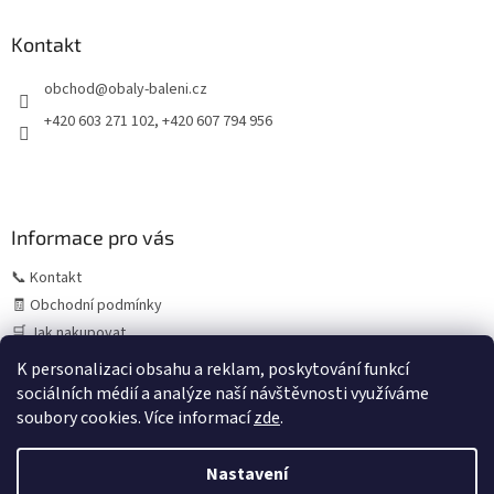
p
a
Kontakt
t
obchod
@
obaly-baleni.cz
í
+420 603 271 102, +420 607 794 956
Informace pro vás
📞 Kontakt
🧾 Obchodní podmínky
🛒 Jak nakupovat
⚠️ Zásady práce s osobními údaji (GDPR)
K personalizaci obsahu a reklam, poskytování funkcí
sociálních médií a analýze naší návštěvnosti využíváme
soubory cookies. Více informací
zde
.
Vytvořil Shoptet
Letní provoz:
V období července a srpna může z důvodu
Nastavení
čerpání dovolených výjimečně dojít k prodloužení