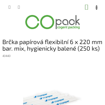
Přejít
NÁKUP
na
obsah
KOŠÍK
Brčka papírová flexibilní 6 x 220 mm
bar. mix, hygienicky balené (250 ks)
43443