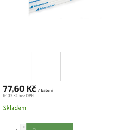
77,60 Kč
/ balení
64,13 Kč bez DPH
Měrná
Skladem
cena: