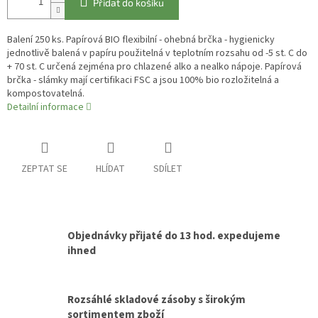
Přidat do košíku
Balení 250 ks. Papírová BIO flexibilní - ohebná brčka - hygienicky
jednotlivě balená v papíru použitelná v teplotním rozsahu od -5 st. C do
+ 70 st. C určená zejména pro chlazené alko a nealko nápoje. Papírová
brčka - slámky mají certifikaci FSC a jsou 100% bio rozložitelná a
kompostovatelná.
Detailní informace
ZEPTAT SE
HLÍDAT
SDÍLET
Objednávky přijaté do 13 hod. expedujeme
ihned
Rozsáhlé skladové zásoby s širokým
sortimentem zboží