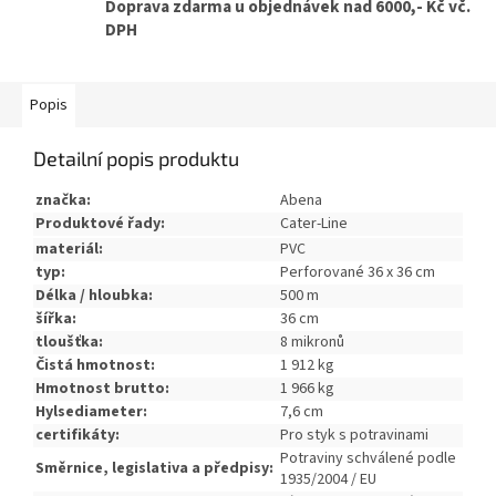
Doprava zdarma u objednávek nad 6000,- Kč vč.
DPH
Popis
Detailní popis produktu
značka:
Abena
Produktové řady:
Cater-Line
materiál:
PVC
typ:
Perforované 36 x 36 cm
Délka / hloubka:
500 m
šířka:
36 cm
tloušťka:
8 mikronů
Čistá hmotnost:
1 912 kg
Hmotnost brutto:
1 966 kg
Hylsediameter:
7,6 cm
certifikáty:
Pro styk s potravinami
Potraviny schválené podle
Směrnice, legislativa a předpisy:
1935/2004 / EU