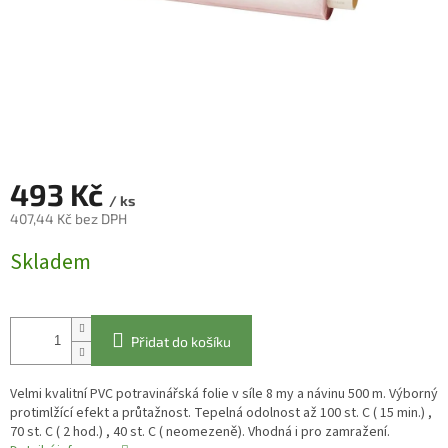
493 Kč
/ ks
407,44 Kč bez DPH
Měrná
Skladem
cena:
Přidat do košíku
Velmi kvalitní PVC potravinářská folie v síle 8 my a návinu 500 m. Výborný
protimlžící efekt a průtažnost. Tepelná odolnost až 100 st. C ( 15 min.) ,
70 st. C ( 2 hod.) , 40 st. C ( neomezeně). Vhodná i pro zamražení.