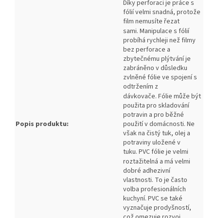
Díky perforaci je práce s
fólií velmi snadná, protože
film nemusíte řezat
sami.
Manipulace s fólií
probíhá rychleji než filmy
bez perforace a
zbytečnému plýtvání je
zabráněno v důsledku
zvlněné fólie ve spojení s
odtržením z
dávkovače.
Fólie může být
použita pro skladování
potravin a pro běžné
použití v domácnosti.
Ne
Popis produktu:
však na čistý tuk, olej a
potraviny uložené v
tuku.
PVC fólie je velmi
roztažitelná a má velmi
dobré adhezivní
vlastnosti.
To je často
volba profesionálních
kuchyní.
PVC se také
vyznačuje prodyšností,
což omezuje rozvoj