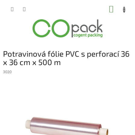
Přejít
NÁKUP
na
obsah
KOŠÍK
Potravinová fólie PVC s perforací 36
x 36 cm x 500 m
3020