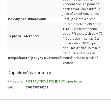
kondenzace.
To pomáhá
ochlazovat jídlo a udržuje
jeho původní konzistenci.
Pokyny pro skladování:
Udržujte čisté a suché.
Při teplotách od -30 ° C do
+ 40 ° C po neomezenou
dobu.
Při teplotách do + 70
Teplota Tolerance:
° C po dobu maximálně 2
hodin a do + 100 ° C po
dobu maximálně 15 minut.
Nepoužívejte v běžné
Bezpečnostní pokyny a varování:
troubě nebo mikrovlnné
troubě.
Doplňkové parametry
Kategorie
:
POTRAVINOVÉ FOLIE PVC s perforací
EAN
:
5703538030208
Z
á