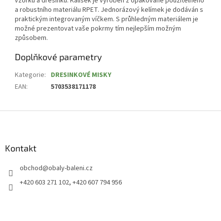
vzorků a dresinků. Kalíšek je vyroben z opakovaně použitelného
a robustního materiálu RPET. Jednorázový kelímek je dodáván s
praktickým integrovaným víčkem. S průhledným materiálem je
možné prezentovat vaše pokrmy tím nejlepším možným
způsobem.
Doplňkové parametry
Kategorie
:
DRESINKOVÉ MISKY
EAN
:
5703538171178
Z
á
p
a
Kontakt
t
obchod
@
obaly-baleni.cz
í
+420 603 271 102, +420 607 794 956