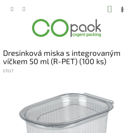
Přejít
NÁKUP
na
obsah
KOŠÍK
Dresinková miska s integrovaným
víčkem 50 ml (R-PET) (100 ks)
17117