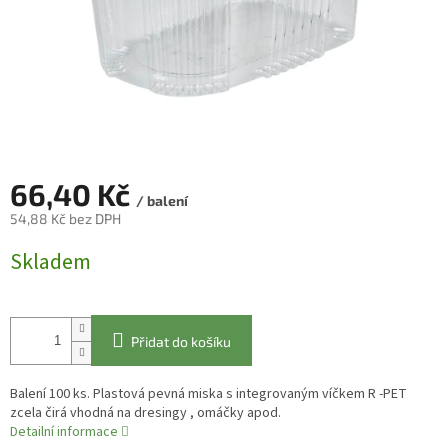
66,40 Kč
/ balení
54,88 Kč bez DPH
Měrná
Skladem
cena:
Přidat do košíku
Balení 100 ks. Plastová pevná miska s integrovaným víčkem R -PET
zcela čirá vhodná na dresingy , omáčky apod.
Detailní informace