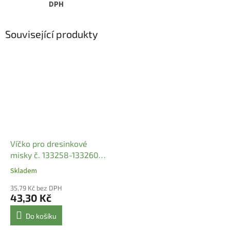
DPH
Související produkty
Víčko pro dresinkové
misky č. 133258-133260
(R-PET) čiré (100 ks)
Skladem
35,79 Kč bez DPH
43,30 Kč
Do košíku