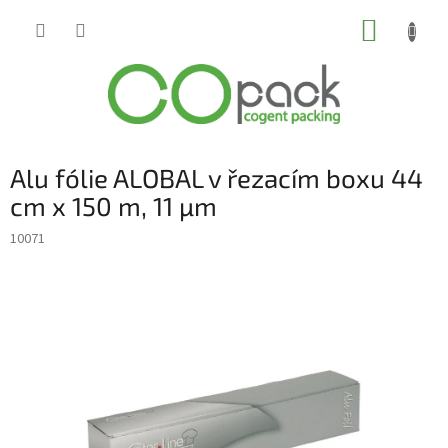
Přejít
NÁKUP
na
obsah
KOŠÍK
Alu fólie ALOBAL v řezacím boxu 44
cm x 150 m, 11 µm
10071