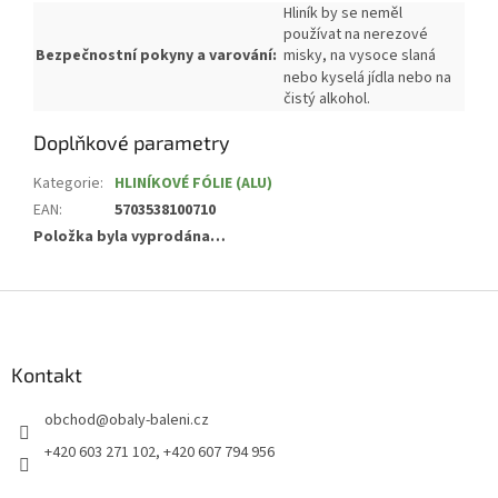
Hliník by se neměl
používat na nerezové
Bezpečnostní pokyny a varování:
misky, na vysoce slaná
nebo kyselá jídla nebo na
čistý alkohol.
Doplňkové parametry
Kategorie
:
HLINÍKOVÉ FÓLIE (ALU)
EAN
:
5703538100710
Položka byla vyprodána…
Z
á
p
a
Kontakt
t
obchod
@
obaly-baleni.cz
í
+420 603 271 102, +420 607 794 956