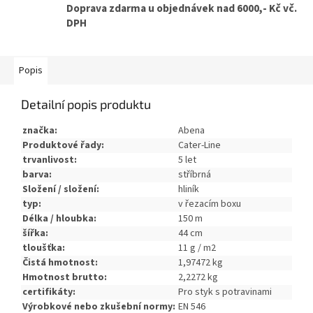
Doprava zdarma u objednávek nad 6000,- Kč vč.
DPH
Popis
Detailní popis produktu
značka:
Abena
Produktové řady:
Cater-Line
trvanlivost:
5 let
barva:
stříbrná
Složení / složení:
hliník
typ:
v řezacím boxu
Délka / hloubka:
150 m
šířka:
44 cm
tloušťka:
11 g / m2
Čistá hmotnost:
1,97472 kg
Hmotnost brutto:
2,2272 kg
certifikáty:
Pro styk s potravinami
Výrobkové nebo zkušební normy:
EN 546