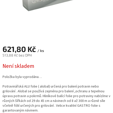
621,80 Kč
/ ks
513,88 Kč bez DPH
Měrná
Není skladem
cena:
Položka byla vyprodána…
Potravinářská ALU folie ( alobal) určená pro balení potravin nebo
grilování . Alobal se používá zejména pro balení ,ochranu a tepelnou
úpravu potravin a pokrmů. Hliníkové balící folie pro potraviny nabízíme v
různých šířkách od 29 do 45 cm a návinech od 8 až 300 m a různé síle
včetně fólií určených pro grilování . Velice kvalitní GASTRO folie s
garantovaným návinem.