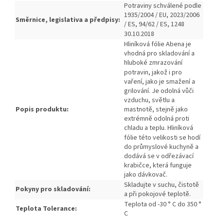
Potraviny schválené podle
1935/2004 / EU, 2023/2006
Směrnice, legislativa a předpisy:
/ ES, 94/62 / ES, 1248
30.10.2018
Hliníková fólie Abena je
vhodná pro skladování a
hluboké zmrazování
potravin, jakož i pro
vaření, jako je smažení a
grilování.
Je odolná vůči
vzduchu, světlu a
Popis produktu:
mastnotě, stejně jako
extrémně odolná proti
chladu a teplu.
Hliníková
fólie této velikosti se hodí
do průmyslové kuchyně a
dodává se v odřezávací
krabičce, která funguje
jako dávkovač.
Skladujte v suchu, čistotě
Pokyny pro skladování:
a při pokojové teplotě.
Teplota od -30 ° C do 350 °
Teplota Tolerance:
C